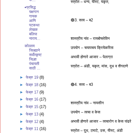
स्त्रोत – धन्य, यीस्ट, यकृत,
▪️प्रसिद्ध
यक्षगान
गायक
🟣3. सत्व – ब2
आणि
पटकथा
लेखक
बलिपा
शास्त्रीय नांव – रायबोफ्लेविन
नाराय...
कोल्लम
उपयोग – चयापचय क्रियेकरिता
जिल्ह्याने
सर्वोत्कृष्ट
अभावी होणारे आजार – पेलाग्रा
जिल्हा
पंचायती
स्त्रोत – अंडी, यकृत, मांस, दूध व शेंगदाणे
साठी ...
►
फेब्रु 19
(8)
🟣4. सत्व – ब3
►
फेब्रु 18
(16)
►
फेब्रु 17
(9)
►
फेब्रु 16
(17)
शास्त्रीय नांव – नायसीन
►
फेब्रु 15
(17)
उपयोग – त्वचा व केस
►
फेब्रु 13
(4)
अभावी होणारे आजार – त्वचारोग व केस पांढरे
►
फेब्रु 12
(4)
►
फेब्रु 11
(16)
स्त्रोत – दूध, टमाटे, उस, यीस्ट, अंडी