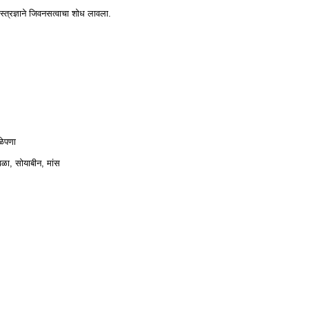
त्रज्ञाने जिवनसत्वाचा शोध लावला.
ळेपणा
वळा, सोयाबीन, मांस