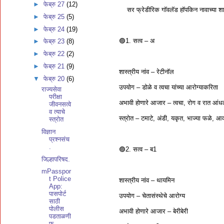
►
फेब्रु 27
(12)
सर फ्रेडीरिक गॉवलॅड हॉपकिन नावाच्या शास्
►
फेब्रु 25
(5)
►
फेब्रु 24
(19)
🟣1. सत्व – अ
►
फेब्रु 23
(8)
►
फेब्रु 22
(2)
►
फेब्रु 21
(9)
शास्त्रीय नांव – रेटीनॉल
▼
फेब्रु 20
(6)
उपयोग – डोळे व त्वचा यांच्या आरोग्याकरिता
राज्यसेवा
परीक्षा
अभावी होणारे आजार – त्वचा, रोग व रात आंध
जीवनसत्वे
व त्याचे
स्त्रोत – टमाटे, अंडी, यकृत, भाज्या फळे, आ
स्त्रोत
विज्ञान
प्रश्नसंच
.
🟣2. सत्व – ब1
जिल्हापरिषद.
mPasspor
t Police
शास्त्रीय नांव – थायमिन
App:
पासपोर्ट
उपयोग – चेतासंस्थेचे आरोग्य
साठी
पोलीस
अभावी होणारे आजार – बेरीबेरी
पडताळणी
फ...