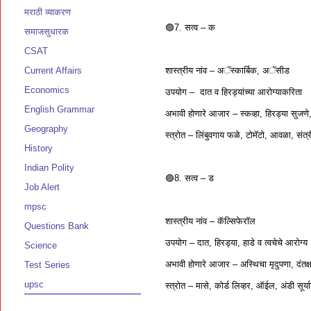
मराठी व्याकरण
🟣7. सत्व – क
समाजसुधारक
CSAT
शास्त्रीय नांव – अॅस्कार्बिक, अॅसीड
Current Affairs
Economics
उपयोग – दात व हिरड्यांच्या आरोग्याकरित
English Grammar
अभावी होणारे आजार – स्कव्हा, हिरड्या सुजणे
Geography
स्त्रोत – लिंबुवगाय फळे, टोमॅटो, आवळा, संत्री
History
Indian Polity
🟣8. सत्व – ड
Job Alert
mpsc
शास्त्रीय नांव – कॅल्सिफेरॉल
Questions Bank
उपयोग – दात, हिरड्या, हाडे व त्वचेचे आरोग्य
Science
अभावी होणारे आजार – अस्थिचा मृदुपणा, दंतक्ष
Test Series
upsc
स्त्रोत – मासे, कोर्ड लिव्हर, ऑईल, अंडी सूर्