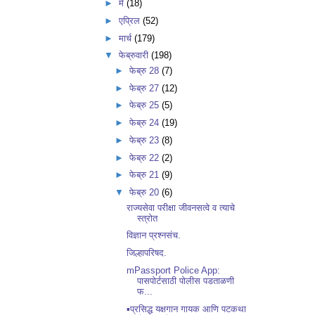
►
मे
(18)
►
एप्रिल
(52)
►
मार्च
(179)
▼
फेब्रुवारी
(198)
►
फेब्रु 28
(7)
►
फेब्रु 27
(12)
►
फेब्रु 25
(5)
►
फेब्रु 24
(19)
►
फेब्रु 23
(8)
►
फेब्रु 22
(2)
►
फेब्रु 21
(9)
▼
फेब्रु 20
(6)
राज्यसेवा परीक्षा जीवनसत्वे व त्याचे
स्त्रोत
विज्ञान प्रश्नसंच.
जिल्हापरिषद.
mPassport Police App:
पासपोर्टसाठी पोलीस पडताळणी
फ...
▪️प्रसिद्ध यक्षगान गायक आणि पटकथा