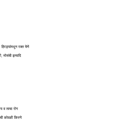
ा
, हिरड्यांमधून रक्त येणे
, मोसंबी इत्यादि
य व त्वचा रोग
याची कोवळी किरणे