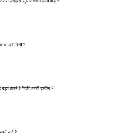
हमसफर एक्सप्रेस' सुरू करण्यात आली आहे ?
जा ही पदवी दिली ?
े उद्धव ठाकरे हे कितीवे व्यक्ती ठरतील ?
ळखले जाते ?