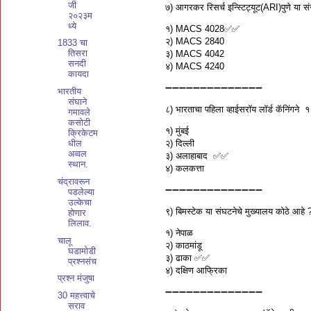
जी
७) आगरकर रिसर्च इन्स्टिट्यूट(ARI)पुणे या संस
२०२३म
ध्ये
१) MACS 4028✅✅
२) MACS 2840
1833 चा
तिसरा
३) MACS 4042
सनदी
४) MACS 4240
कायदा
➖➖➖➖➖➖➖➖➖➖➖➖➖➖
भारतीय
संघाने
८) भारताचा पहिला व्हाईसरॉय लॉर्ड कॅनिंगने १
गमावले
कसोटी
१) मुंबई
क्रिकेटम
२) दिल्ली
धील
अव्वल
३) अलाहाबाद ✅✅
स्थान.
४) कलकत्ता
चंद्रावरून
➖➖➖➖➖➖➖➖➖➖➖➖➖➖
पडलेल्या
उल्केचा
९) बिमस्टेक या संघटनेचे मुख्यालय कोठे आहे 
होणार
लिलाव.
१) नेपाळ
चालू
२) काठमांडू
घडामोडी
३) ढाका ✅✅
प्रश्नसंच
४) दक्षिण आफ्रिका
प्रश्न मंजुषा
➖➖➖➖➖➖➖➖➖➖➖➖➖➖
30 महत्त्वाचे
सराव