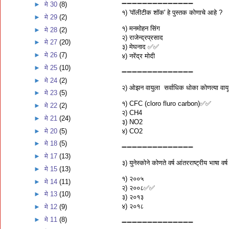
➖➖➖➖➖➖➖➖➖➖➖➖➖➖
►
मे 30
(8)
१) 'पॉलीटीक शॉक' हे पुस्तक कोणाचे आहे ?
►
मे 29
(2)
१) मनमोहन सिंग
►
मे 28
(2)
२) राजेन्द्रप्रसाद
►
मे 27
(20)
३) मेघनाद ✅✅
►
मे 26
(7)
४) नरेंद्र मोदी
►
मे 25
(10)
➖➖➖➖➖➖➖➖➖➖➖➖➖➖
►
मे 24
(2)
२) ओझन वायुला सर्वाधिक धोका कोणत्या वायू 
►
मे 23
(5)
१) CFC (cloro fluro carbon)✅✅
►
मे 22
(2)
२) CH4
►
मे 21
(24)
३) NO2
►
मे 20
(5)
४) CO2
►
मे 18
(5)
➖➖➖➖➖➖➖➖➖➖➖➖➖➖
►
मे 17
(13)
३) युनेस्कोने कोणते वर्ष आंतरराष्ट्रीय भाषा वर्
►
मे 15
(13)
१) २००५
►
मे 14
(11)
२) २००८✅✅
►
मे 13
(10)
३) २०१३
४) २०१८
►
मे 12
(9)
►
मे 11
(8)
➖➖➖➖➖➖➖➖➖➖➖➖➖➖