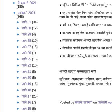
►
फेब्रुवारी 2021
● ‘इंडियन सिटिज हॅपीनेस रिपोर्ट २०२०’नुस
(180)
● प्रा. राजेश पिल्लानिया यांनी ऑक्टोबर २०२
▼
जानेवारी 2021
(368)
तयार के ली आहे. गेल्या अनेक दशकांपासून व्य
►
जाने 31
(34)
● वयोमान, शिक्षण, कमाई आणि शहरात वास्तव्
►
जाने 30
(12)
● राज्याची सांस्कृतिक राजधानी असलेले पुणे श
►
जाने 29
(4)
● देशातील सर्वाधिक आनंदी शहरांपैकी अव्वल २
►
जाने 28
(19)
►
जाने 27
(15)
● देशातील आनंदी शहरांमध्ये पुणे १२ व्या स्थ
►
जाने 26
(1)
● आनंदी शहरांमध्ये लुधियाना प्रथम स्थानी 
►
जाने 25
(15)
►
जाने 22
(10)
आनंदी शहरांची क्रमानुसार यादी
►
जाने 21
(8)
►
जाने 20
(5)
लुधियाना, अहमदाबाद, चंदिगड, सुरत, वडोदरा, अ
कोची, भुवनेश्वर, मुंबई, गुवाहटी, धनबाद, नो
►
जाने 19
(16)
►
जाने 18
(5)
►
जाने 17
(25)
Posted by
यशाचा राजमार्ग
on
जानेवारी ०
►
जाने 16
(7)
►
जाने 15
(6)