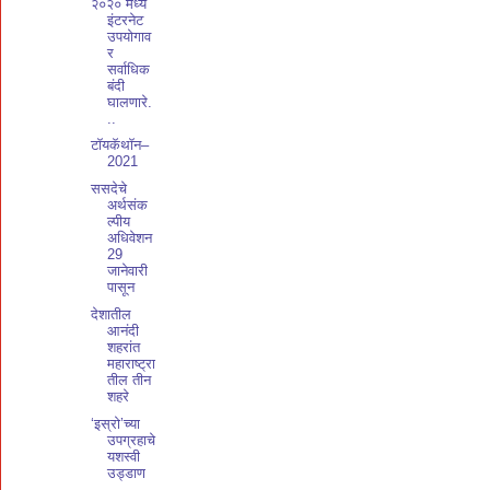
२०२० मध्ये
इंटरनेट
उपयोगाव
र
सर्वाधिक
बंदी
घालणारे.
..
टॉयकॅथॉन–
2021
ससदेचे
अर्थसंक
ल्पीय
अधिवेशन
29
जानेवारी
पासून
देशातील
आनंदी
शहरांत
महाराष्ट्रा
तील तीन
शहरे
‘इस्रो’च्या
उपग्रहाचे
यशस्वी
उड्डाण