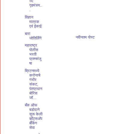
रद्द:
गृहमंत्र्य..
.
विज्ञान
मात्रक
एवं ईकाई
बारा
नवीनतम पोस्ट
जोतिर्लिँगे
महाराष्ट्र
पोलीस
भरती
प्रश्नमंजु
षा
ब्रिटनमध्ये
करोनाचे
गंभीर
संकट,
पंतप्रधान
बोरिस
जॉ...
बँक ऑफ
बडोदाने
सुरू केली
व्हॉट्सअ‍ॅप
बँकिंग
सेवा