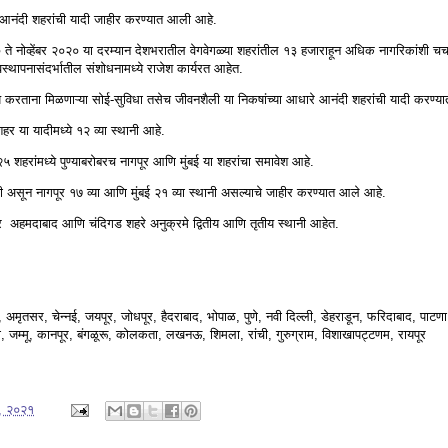
ार आनंदी शहरांची यादी जाहीर करण्यात आली आहे.
० ते नोव्हेंबर २०२० या दरम्यान देशभरातील वेगवेगळ्या शहरांतील १३ हजाराहून अधिक नागरिकांशी चर्
वस्थापनासंदर्भातील संशोधनामध्ये राजेश कार्यरत आहेत.
य करताना मिळणाऱ्या सोई-सुविधा तसेच जीवनशैली या निकषांच्या आधारे आनंदी शहरांची यादी करण्
हर या यादीमध्ये १२ व्या स्थानी आहे.
५ शहरांमध्ये पुण्याबरोबरच नागपूर आणि मुंबई या शहरांचा समावेश आहे.
ानी असून नागपूर १७ व्या आणि मुंबई २१ व्या स्थानी असल्याचे जाहीर करण्यात आले आहे.
तर अहमदाबाद आणि चंदिगड शहरे अनुक्रमे द्वितीय आणि तृतीय स्थानी आहेत.
मृतसर, चेन्नई, जयपूर, जोधपूर, हैदराबाद, भोपाळ, पुणे, नवी दिल्ली, डेहराडून, फरिदाबाद, पाटणा, 
एडा, जम्मू, कानपूर, बंगळूरू, कोलकता, लखनऊ, शिमला, रांची, गुरुग्राम, विशाखापट्टणम, रायपूर
७, २०२१