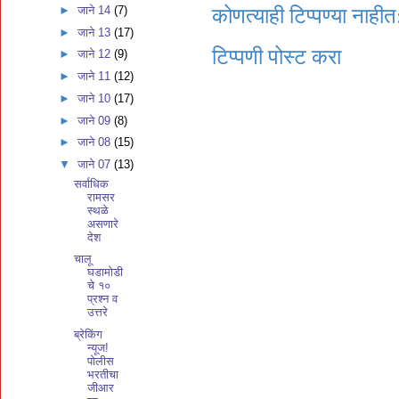
►
जाने 14
(7)
कोणत्याही टिप्पण्‍या नाहीत
►
जाने 13
(17)
टिप्पणी पोस्ट करा
►
जाने 12
(9)
►
जाने 11
(12)
►
जाने 10
(17)
►
जाने 09
(8)
►
जाने 08
(15)
▼
जाने 07
(13)
सर्वाधिक
रामसर
स्थळे
असणारे
देश
चालू
घडामोडी
चे १०
प्रश्न व
उत्तरे
ब्रेकिंग
न्यूज!
पोलीस
भरतीचा
जीआर