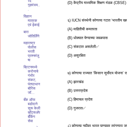
रद्द:
(D) केंद्रीय माध्यमिक शिक्षण मंडळ (CBSE)
गृहमंत्र्य..
.
विज्ञान
६) IUCN संस्थेनी कोणत्या गटात ‘भारतीय खवल
मात्रक
एवं ईकाई
(A) माहितीची कमतरता
बारा
जोतिर्लिँगे
(B) धोक्यात येण्याच्या जवळपास
महाराष्ट्र
(C) संकटात असलेली✅
पोलीस
भरती
(D) असुरक्षित
प्रश्नमंजु
षा
ब्रिटनमध्ये
करोनाचे
७) कोणत्या राज्यात ‘किसान सूर्योदय योजना’ 
गंभीर
संकट,
(A) झारखंड
पंतप्रधान
बोरिस
(B) उत्तरप्रदेश
जॉ...
(C) हिमाचल प्रदेश
बँक ऑफ
बडोदाने
(D) गुजरात✅
सुरू केली
व्हॉट्सअ‍ॅप
बँकिंग
सेवा
८) कोणत्या नदीवर भारत पाण्यावर तरंगणारा ज