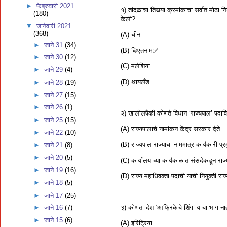
►
फेब्रुवारी 2021
१) तांदळाचा तिसर्‍या क्रमांकाचा सर्वात मोठा 
(180)
केली?
▼
जानेवारी 2021
(368)
(A) चीन
►
जाने 31
(34)
(B) व्हिएतनाम✅
►
जाने 30
(12)
(C) मलेशिया
►
जाने 29
(4)
(D) थायलँड
►
जाने 28
(19)
►
जाने 27
(15)
►
जाने 26
(1)
२) खालीलपैकी कोणते विधान ‘राज्यपाल’ पदाव
►
जाने 25
(15)
(A) राज्यपालाचे नामांकन केंद्र सरकार देते.
►
जाने 22
(10)
(B) राज्यपाल राज्याचा नाममात्र कार्यकारी प
►
जाने 21
(8)
►
जाने 20
(5)
(C) कार्यालयाच्या कार्यकाळात संसदेकडून रा
►
जाने 19
(16)
(D) राज्य महाधिवक्ता पदाची याची नियुक्ती र
►
जाने 18
(5)
►
जाने 17
(25)
३) कोणता देश ‘आफ्रिकेचे शिंग’ याचा भाग ना
►
जाने 16
(7)
►
जाने 15
(6)
(A) इरिट्रिया