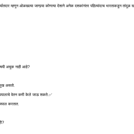
निर्यातदार म्हणून ओळखल्या जाणार्‍या कोणत्या देशाने अनेक दशकांनंतर पहिल्यांदाच भारताकडून तांदूळ 
िषयी अचूक नाही आहे?
्रमुख असतो.
ज्यपालाचे वेतन कमी केले जाऊ शकते.✅
ाज्यपाल करतात.
ही?