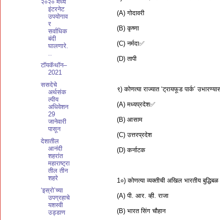
२०२० मध्ये
इंटरनेट
(A) गोदावरी
उपयोगाव
र
(B) कृष्णा
सर्वाधिक
बंदी
(C) नर्मदा✅
घालणारे.
..
(D) तापी
टॉयकॅथॉन–
2021
ससदेचे
९) कोणत्या राज्यात ‘ट्रायफूड पार्क’ उभार
अर्थसंक
ल्पीय
(A) मध्यप्रदेश✅
अधिवेशन
29
(B) आसाम
जानेवारी
पासून
(C) उत्तरप्रदेश
देशातील
आनंदी
(D) कर्नाटक
शहरांत
महाराष्ट्रा
तील तीन
शहरे
1०) कोणत्या व्यक्तीची अखिल भारतीय बुद्धिबळ
‘इस्रो’च्या
(A) पी. आर. व्ही. राजा
उपग्रहाचे
यशस्वी
(B) भारत सिंग चौहान
उड्डाण