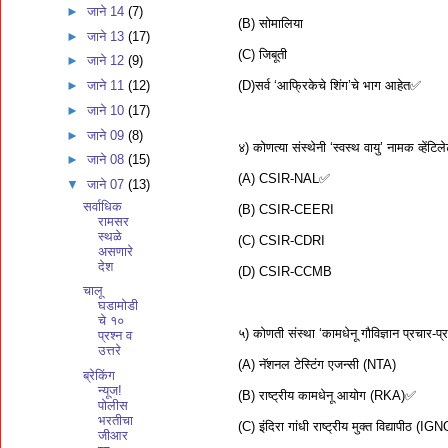
►
जाने 14
(7)
(B) सोमालिया
►
जाने 13
(17)
(C) जिबूती
►
जाने 12
(9)
(D)सर्व ‘आफ्रिकेचे शिंग’चे भाग आहेत✅
►
जाने 11
(12)
►
जाने 10
(17)
►
जाने 09
(8)
४) कोणत्या संस्थेनी ‘स्वस्थ वायु’ नामक व्हेंटि
►
जाने 08
(15)
(A) CSIR-NAL✅
▼
जाने 07
(13)
सर्वाधिक
(B) CSIR-CEERI
रामसर
स्थळे
(C) CSIR-CDRI
असणारे
देश
(D) CSIR-CCMB
चालू
घडामोडी
चे १०
५) कोणती संस्था ‘कामधेनू गौविज्ञान प्रचार-प्
प्रश्न व
उत्तरे
(A) नॅशनल टेस्टिंग एजन्सी (NTA)
ब्रेकिंग
न्यूज!
(B) राष्ट्रीय कामधेनू आयोग (RKA)✅
पोलीस
भरतीचा
(C) इंदिरा गांधी राष्ट्रीय मुक्त विद्यापीठ (IG
जीआर