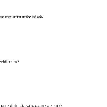
्या मांजर’ जातीला समाविष्ट केले आहे?
राबविली जात आहे?
गातला सर्वात मोठा सौर ऊर्जा प्रकल्प तयार करणार आहे?