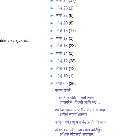
►
नोव्हें 24
(17)
►
नोव्हें 23
(1)
►
नोव्हें 22
(8)
►
नोव्हें 20
(8)
►
नोव्हें 18
(17)
►
नोव्हें 17
(1)
षिक लक्ष्य दुप्पट केले
►
नोव्हें 16
(23)
►
नोव्हें 14
(1)
►
नोव्हें 12
(28)
►
नोव्हें 11
(13)
►
नोव्हें 10
(1)
▼
नोव्हें 09
(36)
प्रश्न उत्तरे
भारतातील पहिली ‘गती शक्ती
एक्सप्रेस’ दिल्ली आणि पट...
अशोक भूषण: राष्ट्रीय कंपनी कायदा
अपील न्यायाधिकरण ...
२०७० पर्यंत शून्य कर्बउत्सर्जनाचे लक्ष्य.
ऑक्टोबरमध्ये १.३० लाख कोटींहून
अधिक जीएसटी संकलन.