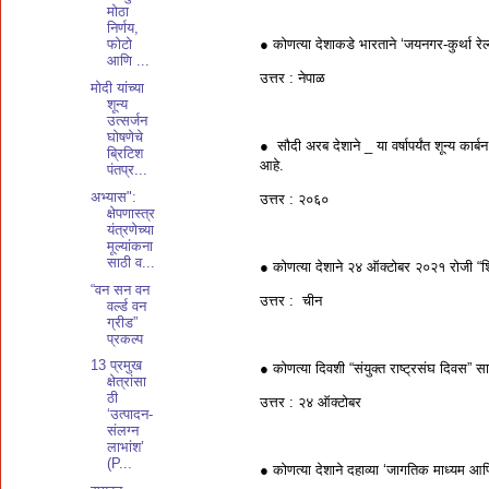
मोठा
निर्णय,
● कोणत्या देशाकडे भारताने ‘जयनगर-कुर्था रेल्वे 
फोटो
आणि ...
उत्तर : नेपाळ
मोदी यांच्या
शून्य
उत्सर्जन
घोषणेचे
● सौदी अरब देशाने _ या वर्षापर्यंत शून्य कार्बन
ब्रिटिश
आहे.
पंतप्र...
अभ्यास":
उत्तर : २०६०
क्षेपणास्त्र
यंत्रणेच्या
मूल्यांकना
साठी व...
● कोणत्या देशाने २४ ऑक्टोबर २०२१ रोजी “शि
“वन सन वन
उत्तर : चीन
वर्ल्ड वन
ग्रीड”
प्रकल्प
13 प्रमुख
● कोणत्या दिवशी “संयुक्त राष्ट्रसंघ दिवस”
क्षेत्रांसा
ठी
उत्तर : २४ ऑक्टोबर
‘उत्पादन-
संलग्न
लाभांश’
(P...
● कोणत्या देशाने दहाव्या ‘जागतिक माध्यम आण