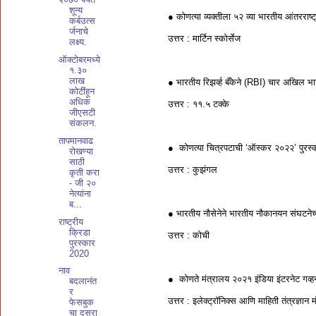
शून्य
● कोणत्या व्यक्तीला ५२ व्या भारतीय आंतरराष
कर्बउत्स
र्जनाचे
उत्तर : मार्टिन स्कोर्सेज
लक्ष्य.
ऑक्टोबरमध्ये
१.३०
लाख
● भारतीय रिझर्व्ह बँकेने (RBI) चार अखिल भा
कोटींहून
अधिक
उत्तर : ११.५ टक्के
जीएसटी
संकलन.
तापमानवाढ
● कोणत्या चित्रपटाची ‘ऑस्कर २०२२’ पुरस्क
रोखण्या
साठी
उत्तर : कुझंगल
कृती करा
- जी २०
नेत्यांना
ब...
● भारतीय नौसेनेने भारतीय नौकानयन संघटनेच
राष्ट्रीय
क्रिडा
उत्तर : कोची
पुरस्कार
2020
नाव
● कोणते मंत्रालय २०२१ इंडिया इंटरनेट गव्
बदलानंत
र
उत्तर : इलेक्ट्रॉनिक्स आणि माहिती तंत्रज्ञान 
फेसबुक
चा दुसरा