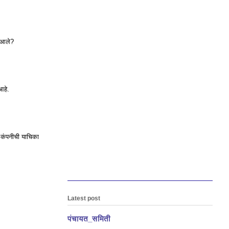
त आले?
आहे.
ा कंपनीची याचिका
Latest post
पंचायत_समिती