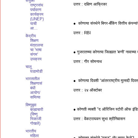
सयुक्त
उत्तर : दक्षिण आफ्रिका
राष्ट्रसंघ
पर्यावरण
कार्यक्रम
(UNEP)
● कोणत्या संस्थेने बिगर-बँकिंग वित्तीय कं
याची
आ...
उत्तर : RBI
केंद्रीय
शिक्षण
मंत्रालया
चा 'भाषा
● गुजरातच्या कोणत्या जिल्ह्यात 'बन्नी' नावाच्
संगम'
उपक्रम
उत्तर : गीर सोमनाथ
चालू
घडामोडी
भारतातील
● कोणत्या दिवशी “आंतरराष्ट्रीय मुत्सद्दी द
शिक्षणासं
बंधी
उत्तर : २४ ऑक्टोबर
आयोग/
समित्या
विष्णुबुवा
● कोणती व्यक्ती "द ऑरिजिन स्टोरी ऑफ इंडिय
ब्रह्मचारी
(विष्णू
उत्तर : वेंकटराघवन सुभा श्रीनिवासन
भिकाजी
गोखले)
भारतीय
महिला
● कोणत्या संस्थेने “गरुड” ॲप तयार केले?