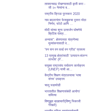
तापमानवाढ रोखण्यासाठी कृती करा -
जी २० नेत्यांना ब...
राष्ट्रीय क्रिडा पुरस्कार 2020
नाव बदलानंतर फेसबुकचा दुसरा मोठा
निर्णय, फोटो आणि ...
मोदी यांच्या शून्य उत्सर्जन घोषणेचे
ब्रिटिश पंतप्र...
अभ्यास": क्षेपणास्त्र यंत्रणेच्या
मूल्यांकनासाठी व...
“वन सन वन वर्ल्ड वन ग्रीड” प्रकल्प
13 प्रमुख क्षेत्रांसाठी ‘उत्पादन-संलग्न
लाभांश’ (P...
सयुक्त राष्ट्रसंघ पर्यावरण कार्यक्रम
(UNEP) याची आ...
केंद्रीय शिक्षण मंत्रालयाचा 'भाषा
संगम' उपक्रम
चालू घडामोडी
भारतातील शिक्षणासंबंधी आयोग/
समित्या
विष्णुबुवा ब्रह्मचारी(विष्णू भिकाजी
गोखले)
भारतीय महिला स्वातंत्र्यसेनानी