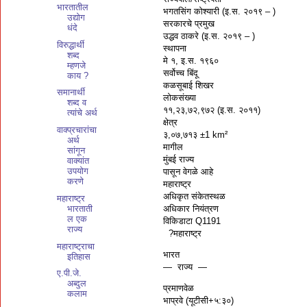
भारतातील
भगतसिंग कोश्यारी (इ.स. २०१९ – )
उद्योग
सरकारचे प्रमुख
धंदे
उद्धव ठाकरे (इ.स. २०१९ – )
विरुद्धार्थी
स्थापना
शब्द
मे १, इ.स. १९६०
म्हणजे
सर्वोच्च बिंदू
काय ?
कळसूबाई शिखर
समानार्थी
लोकसंख्या
शब्द व
११,२३,७२,९७२ (इ.स. २०११)
त्यांचे अर्थ
क्षेत्र
वाक्प्रचारांचा
३,०७,७१३ ±1 km²
अर्थ
मागील
सांगून
मुंबई राज्य
वाक्यांत
उपयोग
पासून वेगळे आहे
करणे
महाराष्ट्र
अधिकृत संकेतस्थळ
महाराष्ट्र
अधिकार नियंत्रण
भारताती
ल एक
विकिडाटा Q1191
राज्य
?महाराष्ट्र
महाराष्ट्राचा
भारत
इतिहास
— राज्य —
ए.पी.जे.
अब्दुल
प्रमाणवेळ
कलाम
भाप्रवे (यूटीसी+५:३०)