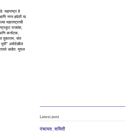
. महाराष्ट्र हे
ा आणि नगर-हवेली या
या महाराष्ट्राची
्ट्रकूट राजवंश,
 आणि कर्नाटक,
ंत तुकाराम, संत
ची भूमी" असेदेखील
्रातले आहेत. मुघल
Latest post
पंचायत_समिती