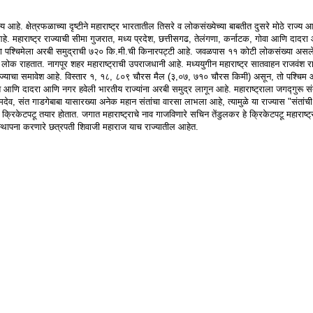
य आहे. क्षेत्रफळाच्या दृष्टीने महाराष्ट्र भारतातील तिसरे व लोकसंख्येच्या बाबतीत दुसरे मोठे राज्य आहे
आहे. महाराष्ट्र राज्याची सीमा गुजरात, मध्य प्रदेश, छत्तीसगढ, तेलंगणा, कर्नाटक, गोवा आणि दादर
च्या पश्चिमेला अरबी समुद्राची ७२० कि.मी.ची किनारपट्टी आहे. जवळपास ११ कोटी लोकसंख्या असलेल्
लोक राहतात. नागपूर शहर महाराष्ट्राची उपराजधानी आहे. मध्ययुगीन महाराष्ट्र सातवाहन राजवंश राष
्राज्याचा समावेश आहे. विस्तार १, १८, ८०९ चौरस मैल (३,०७, ७१० चौरस किमी) असून, तो पश्चिम
ेश आणि दादरा आणि नगर हवेली भारतीय राज्यांना अरबी समुद्र लागून आहे. महाराष्ट्राला जगद्गुरू स
नामदेव, संत गाडगेबाबा यासारख्या अनेक महान संतांचा वारसा लाभला आहे, त्यामुळे या राज्यास "संतां
क्रिकेटपटू तयार होतात. जगात महाराष्ट्राचे नाव गाजविणारे सचिन तेंडुलकर हे क्रिकेटपटू महाराष्ट
ची स्थापना करणारे छत्रपती शिवाजी महाराज याच राज्यातील आहेत.