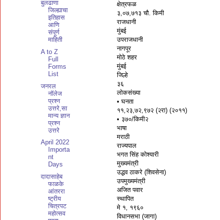
बुलढाणा
क्षेत्रफळ
जिल्ह्याचा
३,०७,७१३ चौ. किमी
इतिहास
राजधानी
आणि
मुंबई
संपूर्ण
उपराजधानी
माहिती
नागपूर
A to Z
मोठे शहर
Full
मुंबई
Forms
List
जिल्हे
३६
जनरल
लोकसंख्या
नॉलेज
प्रश्न
• घनता
उत्तरे,सा
११,२३,७२,९७२ (२रा) (२०११)
मान्य ज्ञान
• ३७०/किमी२
प्रश्न
भाषा
उत्तरे
मराठी
April 2022
राज्यपाल
Importa
भगत सिंह कोश्यारी
nt
मुख्यमंत्री
Days
उद्धव ठाकरे (शिवसेना)
दादासाहेब
उपमुख्यमंत्री
फाळके
अजित पवार
आंतररा
स्थापित
ष्ट्रीय
चित्रपट
मे १, १९६०
महोत्सव
विधानसभा (जागा)