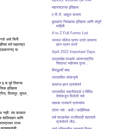
महाराष्ट्र भारतातील एक राज्य
महाराष्ट्राचा इतिहास
ए.पी.जे. अब्दुल कलाम
बुलढाणा जिल्ह्याचा इतिहास आणि संपूर्ण
माहिती
A to Z Full Forms List
लागले असे चिनी
जनरल नॉलेज प्रश्न उत्तरे,सामान्य
ंच्या मते महाराष्ट्र
ज्ञान प्रश्न उत्तरे
 दंडकारण्य) या
April 2022 Important Days
दादासाहेब फाळके आंतरराष्ट्रीय
चित्रपट महोत्सव पुरस...
विरुद्धार्थी शब्द
भारतातील लोकनृत्ये
इ.स.पूर्व तिसऱ्या
सामान्य ज्ञान प्रश्नोत्तरे
माजिक इतिहास
भारतातील चक्रीवादळे व विविध
ुगीज, विजापूर, मुघल,
देशांकडून दिलेली नावे
यशाचा राजमार्ग प्रश्नसंच
टोपण नावे - कवी / साहित्यिक
्ध नाही. त्या काळात
सर्व सरळसेवा भरतीसाठी महत्त्वाचे
राजा शालिवाहन आणि
प्रश्नोत्तरे तोंड...
ाष्ट्रावर राज्य
 सातवाहनांची
मार्च महिन्यातील महत्वाचे दिवस