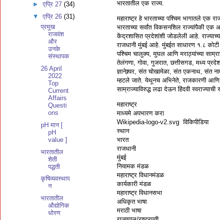
भारतातील एक राज्य.
►
एप्रि 27
(34)
▼
एप्रि 26
(31)
महाराष्ट्र हे भारताच्या पश्चिम भागातले एक राज्
प्रमुख
भारताच्या सर्वांत विकसनशिल राज्यांपैकी एक 
राजवंश
केंद्रशासित प्रदेशांशी जोडलेली आहे. राज्या
और
राजधानी मुंबई आहे. मुंबईत साधारण १.८ कोटी 
उनके
पश्चिम चालुक्य, मुघल आणि मराठ्यांच्या साम
संस्थापक
तेलंगणा, गोवा, गुजरात, छत्तीसगड, मध्य प्रद
26 April
ज्ञानेश्र्वर, संत चोखामेळा, संत एकनाथ, संत 
2022
म्हटले जाते. येथूनच अभिनेते, राजकारणी आणि 
Top
साम्राज्याविरुद्ध लढा देऊन हिंदवी स्वराज्या
Current
Affairs
महाराष्ट्र
Questi
ons
माध्यमे अपभारण करा
Wikipedia-logo-v2.svg विकिपीडिया
pH मान [
स्थान
pH
भारत
value ]
राजधानी
भारतातील
मुंबई
शेती
नियामक मंडळ
पद्धती
महाराष्ट्र विधानमंडळ
कृषिव्यवस्थाप
कार्यकारी मंडळ
न
महाराष्ट्र विधानसभा
भारतातील
अधिकृत भाषा
औद्योगिक
मराठी भाषा
धोरण
राज्यपाल/राष्ट्रपती