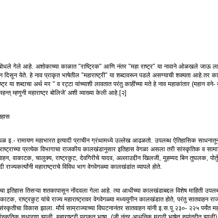
ाने संबोधले गेले आहे. अशोकाच्या काळात "राष्ट्रिक" आणि नंतर "महा राष्ट्र" या नावाने ओळखले जाऊ 
ंवरून दिसून येते. हे नाव प्राकृत भाषेतील "महाराष्ट्री" या शब्दावरून पडले असण्याची शक्यता आहे.तर काही
ट्र या शब्दाचा अर्थ मर " व रट्टा यांच्याशी लावतात परंतु काहींच्या मते हे नाव महाकांतार (महान वने-
महन्त् म्हणूनी महाराष्ट्र बोलिजे' अशी व्याख्या केली आहे.[२]
तिहास
 स्थळ इ.- रामायण महाभारत इत्यादी प्राचीन ग्रंथामध्ये उल्लेख आढळतो. उपलब्ध ऐतिहासिक साधनातून 
हाराष्ट्राच्या प्रत्येक विभागाचा राजकीय कालखंडानुसार इतिहास वेगळा असला तरी सांस्कृतिक व सा
, वाकाटक, चालुक्य, राष्ट्रकुट, देवगिरीचे यादव, अल्लाउद्दीन खिलजी, मुहम्मद बिन तुघलक, पोर्त
राज्यकर्त्यांनी महाराष्ट्राचे विविध भाग वेगवेगळ्या कालखंडांत व्यापले होते.
ाष्ट्राचा इतिहास तिसऱ्या शतकापासून नोंदवला गेला आहे. त्या आधीच्या कालखंडाबद्दल विशेष माहिती उपलब
ाकाटक, राष्ट्रकुट यांचे राज्य महाराष्ट्रावर वेगवेगळ्या मध्ययुगीन कालखंडात होते, परंतु सातवाहन 
ंस्कृतीचा विकास झाला. मौर्य साम्राज्याच्या विघटनानंतर सातवाहन यांनी इ.स.पू २३०- २२५ पर्यंत महार
सांस्कृतिक सुधारणा झाली. महाराष्ट्री प्राकृत भाषा, (जी नंतर आधुनिक मराठी भाषेत रुपांतरीत झाली)