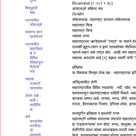
पुरस...
Bicameral (= २८९ + ७८)
विरुद्धार्थी
आयएसओ संक्षिप्त नाव
शब्द
IN-MH
संकेतस्थळ: महाराष्ट्र सरकार संकेतस्थळ
भारतातील
लोकनृत्ये
महाराष्ट्र चिन्ह
महाराष्ट्र चिन्ह
सामान्य ज्ञान
नावाचा उगम
प्रश्नोत्तरे
महाराष्ट्राला ऋग्वेदामध्ये "राष्ट्र" या नाव
भारतातील
प्रवाशी ह्युएन-त्सांग व इतर प्रवाशांच्या नोंदी
चक्रीवाद
म्हणजे महान असे राष्ट्र होय. .काही जण महाराष्
ळे व
शब्दाचा अपभ्रंश आहे.[१] चक्र्धर स्वामी यांनी "
विविध
देशांकडून
दिलेली
इतिहास
नावे
या विषयाचा विस्तृत लेख पहा - महाराष्ट्राचा इ
यशाचा
अजिंठ्यातील लेणी
राजमार्ग
महाराष्ट्रातील विविध स्थळांचा - नदी, पर्वत,
प्रश्नसंच
शतकापासून महाराष्ट्राबद्दल माहिती मिळते. म
टोपण नावे -
बराचसा समान आहे. जनपद, मगध, मौर्य, सातवाहन
कवी /
मराठा, हैदराबादचा निजाम, इंग्लिश लोक, इत्यादी 
साहित्यि
क
मध्ययुगीन इतिहास व इस्लामी राज्य
सर्व
महाराष्ट्री भाषेच्या वापराच्या संदर्भात महार
सरळसेवा
हा 'दंडकारण्याचा' भाग होता. मगध, चालुक्य, व
भरतीसा
देवगिरीचे यादव यांच्या कालखंडात मराठी भाषा-स
ठी
महत्त्वाचे
केले. सातवाहनांच्या राज्यात मोठ्या प्रमाणात 