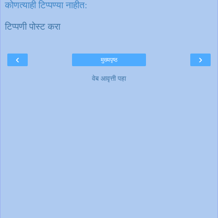
कोणत्याही टिप्पण्‍या नाहीत:
टिप्पणी पोस्ट करा
‹
›
मुख्यपृष्ठ
वेब आवृत्ती पहा