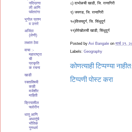
८) दाभोळची खाडी, जि. रत्नागिरी
नदिप्रणा
ली आणि
पर्वतरांगा
९) जयगड, जि. रत्नागिरी
भूगोल प्रश्न
१०)विजयदुर्ग, जि. सिंधुदूर्ग
व उत्तरे
११)तेरेखोलची खाडी, सिंधुदूर्ग
अजिंठा
(लेणी)
लक्षात ठेवा
Posted by
Avi Bangale
on
मार्च २१, 
वाचा :-
Labels:
Geography
महाराष्ट्रा
ची
प्राकृति
कोणत्याही टिप्पण्‍या नाहीत
क रचना
खाडी
टिप्पणी पोस्ट करा
रक्ताविषयी
काही
मजेशीर
माहिती
क्रियाशील
फ्लोरीन
धातू आणि
अधातूंचे
भौतिक
गुणधर्म