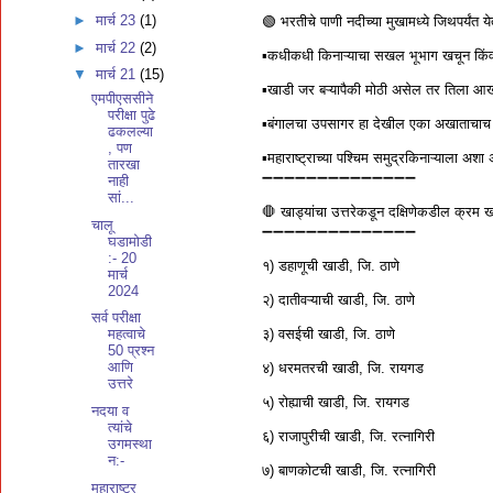
►
मार्च 23
(1)
🟢 भरतीचे पाणी नदीच्या मुखामध्ये जिथपर्यंत
►
मार्च 22
(2)
▪️कधीकधी किनाऱ्याचा सखल भूभाग खचून किंवा सम
▼
मार्च 21
(15)
▪️खाडी जर बऱ्यापैकी मोठी असेल तर तिला आख
एमपीएससीने
परीक्षा पुढे
▪️बंगालचा उपसागर हा देखील एका अखाताचाच 
ढकलल्या
, पण
▪️महाराष्ट्राच्या पश्चिम समुद्रकिनाऱ्याला 
तारखा
➖➖➖➖➖➖➖➖➖➖➖➖➖➖
नाही
सां...
🛑 खाड्यांचा उत्तरेकडून दक्षिणेकडील क्रम 
चालू
➖➖➖➖➖➖➖➖➖➖➖➖➖➖
घडामोडी
:- 20
१) डहाणूची खाडी, जि. ठाणे
मार्च
2024
२) दातीवऱ्याची खाडी, जि. ठाणे
सर्व परीक्षा
३) वसईची खाडी, जि. ठाणे
महत्वाचे
50 प्रश्न
आणि
४) धरमतरची खाडी, जि. रायगड
उत्तरे
५) रोह्याची खाडी, जि. रायगड
नदया व
त्यांचे
६) राजापुरीची खाडी, जि. रत्नागिरी
उगमस्था
न:-
७) बाणकोटची खाडी, जि. रत्नागिरी
महाराष्ट्र