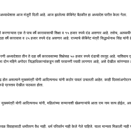
ील अध्याधेशास आज मंजुरी दिली आहे. आज झालेल्या कॅबिनेट बैठकीत हा अध्यादेश पारीत केला गेला.
ती करणाऱ्यास एक ते पाच वर्षे कारावासाची शिक्षा व १५ हजार रुपये दंड असणार आहे. तसेच, अल्पवय
हा वर्षे कारावास व २५ हजार रुपये दंड असणार आहे. राज्याचे कॅबिनेट मंत्री सिद्धार्थनाथ सिंह यांनी
रणी अध्यादेशात तीन ते दहा वर्षे कारावसाच्या शिक्षेसह ५० हजार रुपये दंडाची तरतूद आहे. याशिवाय एख
ला दोन महिने अगोदर जिल्हाधिकाऱ्यांकडून तशी परवानगी घ्यावी लागणार आहे, असे देखील सांगण्यात
 वाढ होत असल्याने मुख्यमंत्री योगी आदित्यनाथ यांनी कठोर पावलं उचलली आहेत. काही दिवसांअगोदरच
ाकडे प्रस्ताव देखील पाठवला होता.
मीवर मुख्यमंत्री योगी आदित्यनाथ यांनी, महिलांच्या सन्मानाशी खेळणाऱ्यांचे आता राम नाम सत्य होईल, 
वळ विवाहासाठी धर्मांतरण वैध नाही. धर्म परिवर्तन नाही केले गेले पाहिजे. याला मान्यता मिळाली नाही 