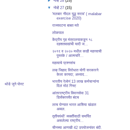
►
नोव्हें 28
(25)
▼
नोव्हें 27
(15)
'मलबार नौदल युद्ध सराव' ( malabar
exercise 2020)
राज्यघटना बाबत मते
लोकपाल
केंद्रीय गृह मंत्रालयाकडून १८
दहशतवाद्यांची यादी ज...
२०१९ व २०२० मधील काही महत्त्वाची
पुस्तके / आत्मचरि...
महत्वाचे प्रश्नसंच
लव्ह जिहाद विरोधात योगी सरकारने
केला कायदा; अध्याद...
भारतीय रेल्वेनं 13 लाख कर्मचाऱ्यांना
थोडे जुने पोस्ट
दिलं मोठं गिफ्ट
आंतरराष्ट्रीय विमानसेवा 31
डिसेंबरपर्यंत बंदच
लाच घेण्यात भारत आशिया खंडात
अव्वल.
तृतीयपंथी’ व्यक्तींसाठी समर्पित
असलेल्या राष्ट्रीय...
चीनच्या आणखी 42 उपयोजनांवर बंदी.