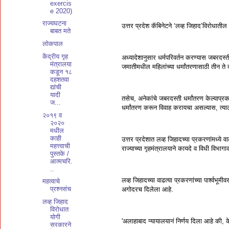
exercis
e 2020)
राज्यघटना
उत्तर प्रदेश कॅबिनेटने ‘लव्ह जिहाद’विरोधात
बाबत मते
लोकपाल
केंद्रीय गृह
अध्यादेशानुसार धर्मपरिवर्तन करण्यास जबरदस्
मंत्रालया
जमातीमधील महिलांच्या धर्मांतरणासाठी तीन ते द
कडून १८
दहशतवा
द्यांची
यादी
तसेच, अनेकांचे जबरदस्ती धर्मांतरण केल्याप्रक
ज...
धर्मांतरण करून विवाह करायचा असल्यास, त्या
२०१९ व
२०२०
मधील
काही
उत्तर प्रदेशात लव्ह जिहादच्या प्रकरणांमध्ये
महत्त्वाची
राज्याच्या गृहमंत्रालयाने कायदे व विधी विभाग
पुस्तके /
आत्मचरि.
..
लव्ह जिहादच्या वाढत्या प्रकरणांच्या पार्श्वभू
महत्वाचे
प्रश्नसंच
अगोदरच दिलेला आहे.
लव्ह जिहाद
विरोधात
योगी
'अलाहाबाद न्यायालयानं निर्णय दिला आहे की, के
सरकारने