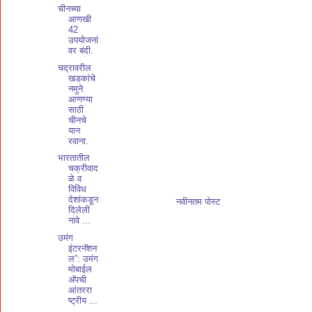
चीनच्या
आणखी
42
उपयोजनां
वर बंदी.
चद्रावरील
खडकांचे
नमुने
आणण्या
साठी
चीनचे
यान
रवाना.
भारतातील
चक्रीवाद
ळे व
विविध
देशांकडून
नवीनतम पोस्ट
दिलेली
नावे ...
उमंग
इंटरनॅशन
ल”: उमंग
मोबाईल
अ‍ॅपची
आंतररा
ष्ट्रीय ...