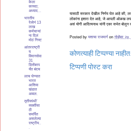
केला
कायदा;
अध्याद...
यासाठी सरकार देखील निर्णय घेत आहे की, लव
भारतीय
लोकांना इशारा देत आहे, जे आपली ओळख लपवता
रेल्वेनं 13
असं योगी आदित्यनाथ यांनी एका सभेत बोलून द
लाख
कर्मचाऱ्यां
ना दिलं
Posted by
यशाचा राजमार्ग
on
नोव्हेंबर २७
मोठं गिफ्ट
आंतरराष्ट्री
य
कोणत्याही टिप्पण्‍या नाहीत
विमानसेवा
31
डिसेंबरप
टिप्पणी पोस्ट करा
र्यंत बंदच
लाच घेण्यात
भारत
आशिया
खंडात
अव्वल.
तृतीयपंथी’
व्यक्तींसा
ठी
समर्पित
असलेल्या
राष्ट्रीय..
.