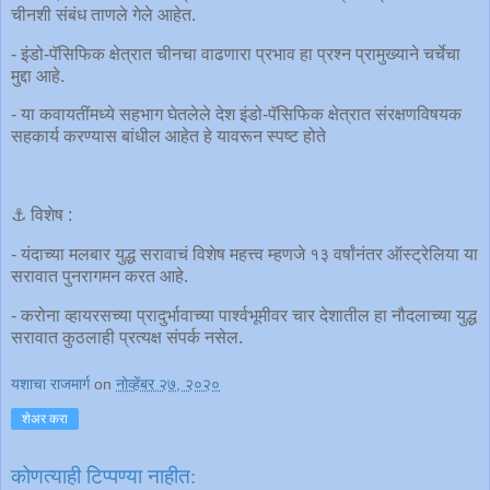
चीनशी संबंध ताणले गेले आहेत.
- इंडो-पॅसिफिक क्षेत्रात चीनचा वाढणारा प्रभाव हा प्रश्न प्रामुख्याने चर्चेचा
मुद्दा आहे.
- या कवायतींमध्ये सहभाग घेतलेले देश इंडो-पॅसिफिक क्षेत्रात संरक्षणविषयक
सहकार्य करण्यास बांधील आहेत हे यावरून स्पष्ट होते
⚓️ विशेष :
- यंदाच्या मलबार युद्ध सरावाचं विशेष महत्त्व म्हणजे १३ वर्षांनंतर ऑस्ट्रेलिया या
सरावात पुनरागमन करत आहे.
- करोना व्हायरसच्या प्रादुर्भावाच्या पार्श्वभूमीवर चार देशातील हा नौदलाच्या युद्ध
सरावात कुठलाही प्रत्यक्ष संपर्क नसेल.
यशाचा राजमार्ग
on
नोव्हेंबर २७, २०२०
शेअर करा
कोणत्याही टिप्पण्‍या नाहीत: