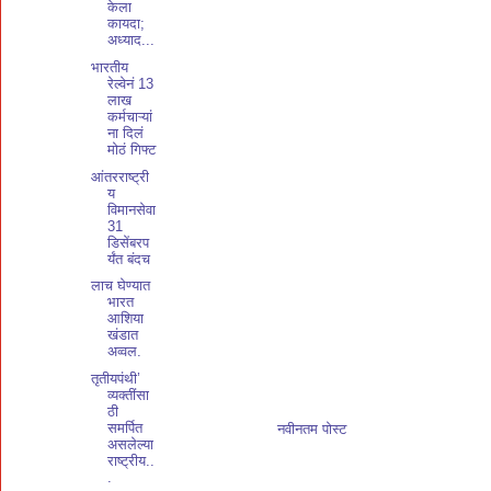
केला
कायदा;
अध्याद...
भारतीय
रेल्वेनं 13
लाख
कर्मचाऱ्यां
ना दिलं
मोठं गिफ्ट
आंतरराष्ट्री
य
विमानसेवा
31
डिसेंबरप
र्यंत बंदच
लाच घेण्यात
भारत
आशिया
खंडात
अव्वल.
तृतीयपंथी’
व्यक्तींसा
ठी
समर्पित
नवीनतम पोस्ट
असलेल्या
राष्ट्रीय..
.