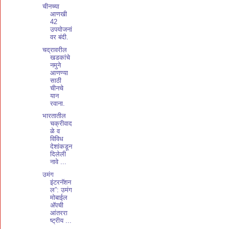
चीनच्या
आणखी
42
उपयोजनां
वर बंदी.
चद्रावरील
खडकांचे
नमुने
आणण्या
साठी
चीनचे
यान
रवाना.
भारतातील
चक्रीवाद
ळे व
विविध
देशांकडून
दिलेली
नावे ...
उमंग
इंटरनॅशन
ल”: उमंग
मोबाईल
अ‍ॅपची
आंतररा
ष्ट्रीय ...