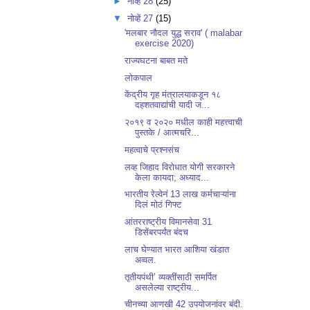
►
नोव्हें 28
(25)
▼
नोव्हें 27
(15)
'मलबार नौदल युद्ध सराव' ( malabar
exercise 2020)
राज्यघटना बाबत मते
लोकपाल
केंद्रीय गृह मंत्रालयाकडून १८
दहशतवाद्यांची यादी ज...
२०१९ व २०२० मधील काही महत्त्वाची
पुस्तके / आत्मचरि...
महत्वाचे प्रश्नसंच
लव्ह जिहाद विरोधात योगी सरकारने
केला कायदा; अध्याद...
भारतीय रेल्वेनं 13 लाख कर्मचाऱ्यांना
दिलं मोठं गिफ्ट
आंतरराष्ट्रीय विमानसेवा 31
डिसेंबरपर्यंत बंदच
लाच घेण्यात भारत आशिया खंडात
अव्वल.
तृतीयपंथी’ व्यक्तींसाठी समर्पित
असलेल्या राष्ट्रीय...
चीनच्या आणखी 42 उपयोजनांवर बंदी.