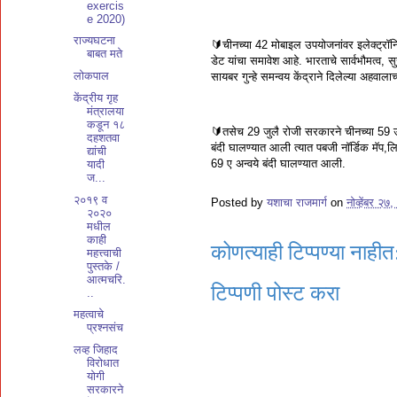
exercis
e 2020)
राज्यघटना
🔰चीनच्या 42 मोबाइल उपयोजनांवर इलेक्ट्रॉनिक 
बाबत मते
डेट यांचा समावेश आहे. भारताचे सार्वभौमत्व, स
लोकपाल
सायबर गुन्हे समन्वय केंद्राने दिलेल्या अहवाल
केंद्रीय गृह
मंत्रालया
कडून १८
🔰तसेच 29 जुलै रोजी सरकारने चीनच्या 59 उप
दहशतवा
बंदी घालण्यात आली त्यात पबजी नॉर्डिक मॅप,लि
द्यांची
69 ए अन्वये बंदी घालण्यात आली.
यादी
ज...
२०१९ व
Posted by
यशाचा राजमार्ग
on
नोव्हेंबर २७
२०२०
मधील
काही
कोणत्याही टिप्पण्‍या नाहीत
महत्त्वाची
पुस्तके /
आत्मचरि.
टिप्पणी पोस्ट करा
..
महत्वाचे
प्रश्नसंच
लव्ह जिहाद
विरोधात
योगी
सरकारने