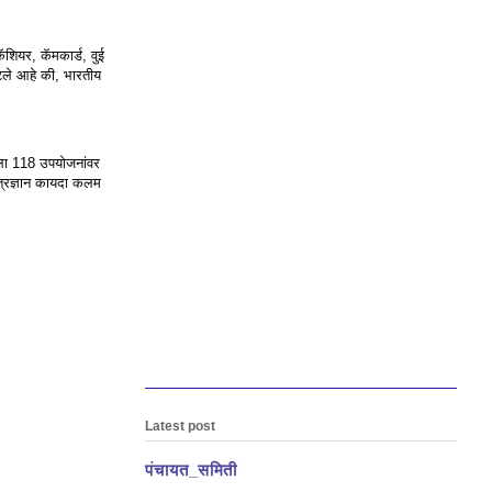
ॅशियर, कॅमकार्ड, वुई
्हटले आहे की, भारतीय
बरला 118 उपयोजनांवर
तंत्रज्ञान कायदा कलम
Latest post
पंचायत_समिती