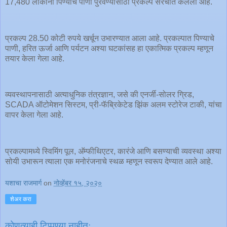
17,480 लोकांना पिण्याचे पाणी पुरवण्यासाठी प्रकल्प संरचीत केलेला आहे.
प्रकल्प 28.50 कोटी रुपये खर्चून उभारण्यात आला आहे. प्रकल्पात पिण्याचे
पाणी, हरित ऊर्जा आणि पर्यटन अश्या घटकांसह हा एकात्मिक प्रकल्प म्हणून
तयार केला गेला आहे.
व्यवस्थापनासाठी अत्याधुनिक तंत्रज्ञान, जसे की एनर्जी-सोलर ग्रिड,
SCADA ऑटोमेशन सिस्टम, प्री-फॅब्रिकेटेड झिंक अलम स्टोरेज टाकी, यांचा
वापर केला गेला आहे.
प्रकल्पामध्ये स्विमिंग पूल, अ‍ॅम्फीथिएटर, कारंजे आणि बसण्याची व्यवस्था अश्या
सोयी उभारून त्याला एक मनोरंजनाचे स्थळ म्हणून स्वरूप देण्यात आले आहे.
यशाचा राजमार्ग
on
नोव्हेंबर १५, २०२०
शेअर करा
कोणत्याही टिप्पण्‍या नाहीत: