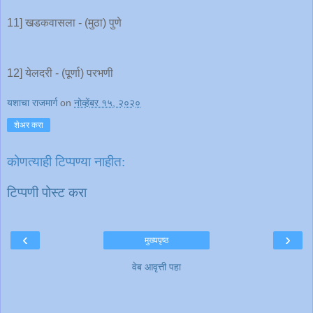
11] खडकवासला - (मुठा) पुणे
12] येलदरी - (पूर्णा) परभणी
यशाचा राजमार्ग
on
नोव्हेंबर १५, २०२०
शेअर करा
कोणत्याही टिप्पण्‍या नाहीत:
टिप्पणी पोस्ट करा
‹
›
मुख्यपृष्ठ
वेब आवृत्ती पहा