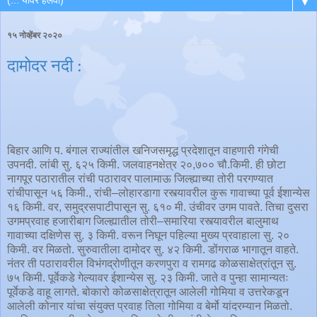
▼
१५ नोव्हेंबर २०२०
दामोदर नदी :
बिहार आणि प. बंगाल राज्यांतील खनिजसमृद्ध प्रदेशातून वाहणारी गंगेची
उपनदी. लांबी सु. ६२५ किमी. जलवाहनक्षेत्र २०,७०० चौ.किमी. ही छोटा
नागपूर पठारातील रांची पठारावर पालामाऊ जिल्ह्याच्या तोरी परगण्यात
रांचीपासून ५६ किमी., रांची–लोहारडागा रस्त्यावरील कुरू गावाच्या पूर्व ईशान्येस
१६ किमी. वर, समुद्रसपाटीपासून सु. ६१० मी. उंचीवर उगम पावते. तिचा दुसरा
उगमप्रवाह हजारीबाग जिल्ह्यातील तोरी–समारिया रस्त्यावरील बालुमाथ
गावाच्या दक्षिणेस सु. ३ किमी. वरून निघून पहिल्या मुख्य प्रवाहाला सु. २०
किमी. वर मिळतो. सुरुवातीला दामोदर सु. ४२ किमी. डोंगराळ भागातून वाहते.
नंतर ती पठारावरील विभंगद्रोणीतून करणपुरा व रामगढ कोळसाक्षेत्रांतून सु.
७५ किमी. पूर्वेकडे गेल्यावर ईशान्येस सु. २३ किमी. जाते व पुन्हा सामान्यतः
पूर्वेकडे वाहू लागते. बोकारो कोळसाक्षेत्रातून आलेली गोमिया व उत्तरेकडून
आलेली कोनार यांचा संयुक्त प्रवाह तिला गोमिया व बेर्मो यांदरम्यान मिळतो.