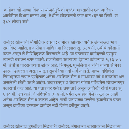
दामोदर खोऱ्याच्या विकास योजनेमुळे तो प्रदेश भारतातील एक अग्रेसर
औद्योगिक विभाग बनला आहे. तेथील लोकवस्ती फार दाट (दर चौ.किमी. स
३८४ लोक) आहे.
दामोदर खोऱ्याची भौगोलिक रचना : दामोदर खोऱ्यात अनेक उंचसखल भाग
समाविष्ट आहेत. हजारीबाग आणि गया जिल्ह्यांत सु. ३८० मी. उंचीचे कोडार्मा
पठार असून ते गिरिदिहकडे विस्तारले आहे. या पठारावर दामोदरची प्रमुख
उपनदी बराकर उगम पावते. हजारीबाग पठाराच्या ईशान्य कोपऱ्यात १,३६५·५
मी. उंचीचा पारसनाथचा डोंगर आहे. सिंगभूम, पुरूलिया व रांची यांच्या सीमेवर
डास्मा डोंगररांग असून यातून सुवर्णरेखा नदी मार्ग काढते. याच्या दक्षिणेस
सिंगभूमच्या सपाट प्रदेशात अनेक अवशिष्ट शैल व माथ्यावर जांभा दगडांचा थर
असलेली छोटी पठारे आहेत. चक्रधरपूर व चैबासा यांच्या पश्चिमेस छोटानागपूर
पठाराची कड आहे. या पठारावर अनेक उपपठारे असून त्यांपैकी रांची पठार सु.
६१० मी. उंच आहे. ते पश्चिमेस ३१४ मी. पर्यंत उंच होत गेले असून त्यालाही
अनेक अवशिष्ट शैल व कटक आहेत. रांची पठाराच्या उत्तरेस हजारीबाग पठार
असून दोहोंच्या दरम्यान दामोदर नदी विभंग दरीतून वाहते.
दामोदर खोऱ्यात हुगळीला मिळणारी दामोदर, बंगालच्या उपसागरास मिळणाऱ्या