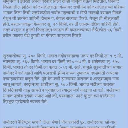
जमुनिया व इतरही अनेक प्रवाह तिला दोन्ही बाजूंनी येऊन मिळतात. धनबाद
जिल्ह्यातील झरिया कोळसाक्षेत्रातून गेल्यावर राणीगंज कोळसाक्षेत्राच्या पश्चिम
भागात तिला तिची उत्तरेकडील सर्वांत महत्त्वाची व मोठी उपनदी बराकर मिळते.
येथून ती आग्नेय वाहिनी होऊन प. बंगाल राज्यात शिरते. येथून ती नौसुलबही
होते. बरद्वानजवळून गेल्यावर सु. २० किमी. वर ती एकदम दक्षिण वाहिनी होते.
नंतर बरद्वान व हुगळी जिल्ह्यांतून जाऊन ती कलकत्त्याच्या नैर्ऋत्येस ५६ किमी.
वरील फाल्टा येथे हुगळी या गंगेच्या फाट्यास मिळते.
सुरुवातीच्या सु. २०० किमी. भागात नदीप्रवाहाचा उतार दर किमी.ला १·९ मी.,
नंतरच्या सु. १६० किमी. भागात दर किमी.ला ०·५७ मी. व अखेरच्या सु. १५०
किमी. भागात तो दर किमी.ला फक्त ०·१९ मी. आहे. यामुळे सुरुवातीच्या भागात
दामोदर वेगाने वाहते आणि पठाराची झीज करून पुष्कळच दगडमाती आपल्या
प्रवाहाबरोबर वाहून नेते. पुढे वेग कमी झाल्यावर पात्रात व आजूबाजूला गाळ
साचू लागतो. बरद्वानच्या आधीच्या सु. १०० किमी. भागात नदीच्या पात्रात
ठिकठिकाणी वाळू साचते व प्रवाहाला त्यातून मार्ग काढावा लागतो. अखेरच्या
भागात प्रदेश इतका सपाट आहे की, प्रवाहाला फाटे फुटून त्या प्रदेशाला
त्रिभुज प्रदेशाचे स्वरूप येते.
दामोदरचे वैशिष्ट्य म्हणजे तिला येणारे विनाशकारी पूर. दामोदरच्या खोऱ्यात
पडणाऱ्या पावसाचे पाणी तिच्यातून व तिच्या उपनद्यांतून जलाभेद्य स्फटिकी