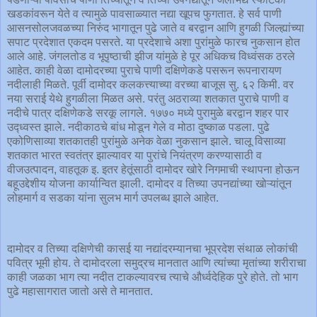
खडकांवरून येते व त्यामुळे पावसाळ्यात नद्या खूपच फुगतात. हे सर्व पाणी
आसनसोलजवळच्या निरुंद भागातून पुढे जाते व बरद्वान आणि हुगळी जिल्ह्यांच्या
सपाट प्रदेशात एकदम पसरते. या प्रदेशाचे अशा पुरांमुळे फारच नुकसान होत
आले आहे. जंगलतोड व भूपृष्ठाची झीज यांमुळे हे पूर अधिकच विध्वंसक ठरले
आहेत. काही वेळा दामोदरच्या पुराचे पाणी दक्षिणेकडे पसरून रूपनारायण
नदीलाही मिळते. पूर्वी दामोदर कलकत्त्याच्या वरच्या बाजूस सु. ६२ किमी. वर
नया सराई येथे हुगळीला मिळत असे. परंतु अठराव्या शतकात पुराचे पाणी व
नदीचे पात्र दक्षिणेकडे सरकू लागले. १७७० मध्ये पुरामुळे बरद्वान शहर पार
उद्ध्व‌स्त झाले. नदीकाठचे बांध मोडून गेले व मोठा दुष्काळ पडला. पुढे
एकोणिसाव्या शतकातही पुरांमुळे अनेक वेळा नुकसान झाले. चालू विसाव्या
शतकात भारत स्वतंत्र झाल्यावर या पुरांचे नियंत्रण करण्यासाठी व
वीजउत्पादन, वाहतूक इ. इतर हेतूंसाठी दामोदर खोरे निगमाची स्थापना होऊन
बहूउद्देशीय योजना कार्यान्वित झाली. दामोदर व तिच्या उपनद्यांच्या खोऱ्यांतून
लोहमार्ग व सडका यांना सुलभ मार्ग उपलब्ध झाले आहेत.
दामोदर व तिच्या दक्षिणेची कासई या नद्यांदरम्यानचा भूप्रदेश संथाळ लोकांची
पवित्र भूमी होय. ते दामोदरला समुद्रच मानतात आणि त्यांच्या मृतांच्या शरीराचा
काही जळका भाग त्या नदीत टाकल्यावरच त्याचे और्ध्वदेहिक पुरे होते. तो भाग
पुढे महासागरात जातो असे ते मानतात.