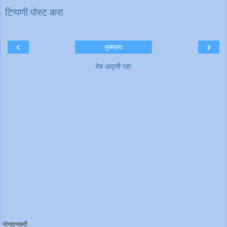
टिप्पणी पोस्ट करा
‹
›
मुख्यपृष्ठ
वेब आवृत्ती पहा
योगदानकर्ते