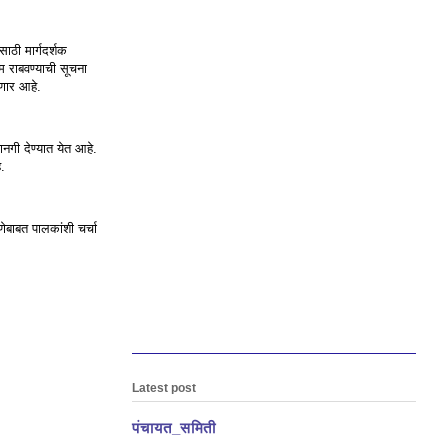
साठी मार्गदर्शक
ीम राबवण्याची सूचना
सणार आहे.
नगी देण्यात येत आहे.
े.
णेबाबत पालकांशी चर्चा
Latest post
पंचायत_समिती