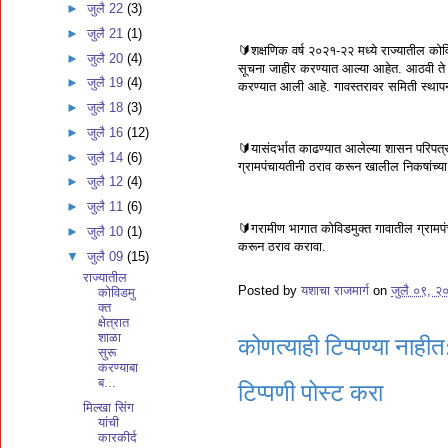
►
जुलै 22
(3)
►
जुलै 21
(1)
🔰शक्षणिक वर्ष २०२१-२२ मध्ये राज्यातील कोविड
►
जुलै 20
(4)
सूचना जाहीर करण्यात आल्या आहेत. आठवी ते बार
►
जुलै 19
(4)
करण्यात आली आहे. गावस्तरावर समिती स्थापना
►
जुलै 18
(3)
►
जुलै 16
(12)
🔰यासंदर्भात काढण्यात आलेल्या शासन परिपत्र
►
जुलै 14
(6)
ग्रामपंचायतीनी ठराव करून खालील निकषांच्या आध
►
जुलै 12
(4)
►
जुलै 11
(6)
🔰गरामीण भागात कोविडमुक्त गावातील ग्रामपंचा
►
जुलै 10
(1)
करून ठराव करावा.
▼
जुलै 09
(15)
राज्यातील
Posted by
यशाचा राजमार्ग
on
जुलै ०९, २
कोविडमु
क्त
क्षेत्रात
शाळा
कोणत्याही टिप्पण्‍या नाहीत
सुरू
करण्याबा
ब...
टिप्पणी पोस्ट करा
मिल्खा सिंग
यांची
कारकीर्द