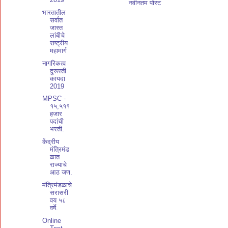
नवीनतम पोस्ट
भारतातील
सर्वात
जास्त
लांबीचे
राष्ट्रीय
महामार्ग
नागरिकत्व
दुरूस्ती
कायदा
2019
MPSC -
१५,५११
हजार
पदांची
भरती.
केंद्रीय
मंत्रिमंड
ळात
राज्याचे
आठ जण.
मंत्रिमंडळाचे
सरासरी
वय ५८
वर्षे.
Online