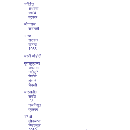
चर्चेतील
अर्थव्यव
स्थांचे
प्रकार
लोकसभा
सभापती
भारत
सरकार
कायदा
1935
भरती ओहोटी
गुणसूत्राच्या
अपसामा
न्यतेमुळे
निर्माण
होणारे
विकृती
भारतातील
सर्वात
मोठे
जलविद्युत
प्रकल्प
17 वी
लोकसभा
निवडणूक
2019