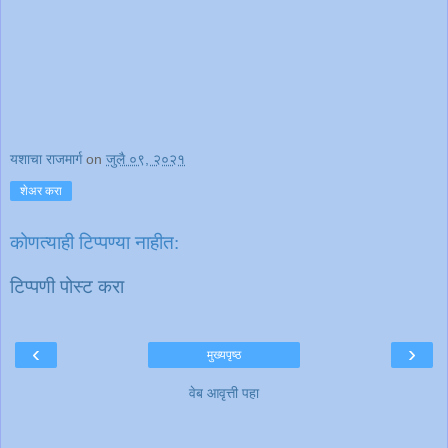
यशाचा राजमार्ग
on
जुलै ०९, २०२१
शेअर करा
कोणत्याही टिप्पण्‍या नाहीत:
टिप्पणी पोस्ट करा
‹
›
मुख्यपृष्ठ
वेब आवृत्ती पहा