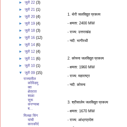
►
जुलै 22
(3)
►
जुलै 21
(1)
1. थेरी जलविद्युत प्रकल्प
►
जुलै 20
(4)
- क्षमता: 2400 MW
►
जुलै 19
(4)
►
जुलै 18
(3)
- राज्य: उत्तराखंड
►
जुलै 16
(12)
- नदी: भागीरथी
►
जुलै 14
(6)
►
जुलै 12
(4)
2. कोयना जलविद्युत प्रकल्प
►
जुलै 11
(6)
►
जुलै 10
(1)
- क्षमता: 1960 MW
▼
जुलै 09
(15)
- राज्य: महाराष्ट्र
राज्यातील
कोविडमु
- नदी: कोयना
क्त
क्षेत्रात
शाळा
सुरू
3. श्रीसालेम जलविद्युत प्रकल्प
करण्याबा
ब...
- क्षमता: 1670 MW
मिल्खा सिंग
- राज्य: आंध्रप्रदेश
यांची
कारकीर्द