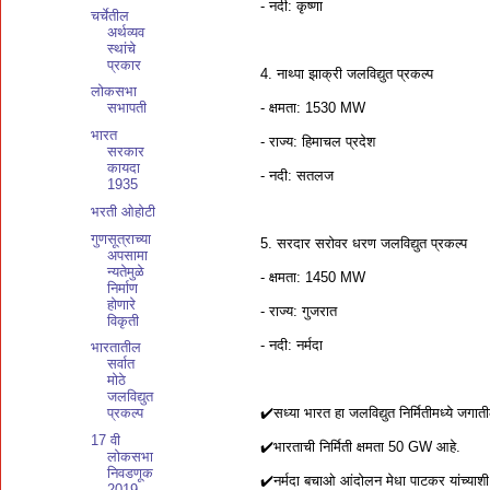
- नदी: कृष्णा
चर्चेतील
अर्थव्यव
स्थांचे
प्रकार
4. नाथ्पा झाक्री जलविद्युत प्रकल्प
लोकसभा
- क्षमता: 1530 MW
सभापती
भारत
- राज्य: हिमाचल प्रदेश
सरकार
कायदा
- नदी: सतलज
1935
भरती ओहोटी
गुणसूत्राच्या
5. सरदार सरोवर धरण जलविद्युत प्रकल्प
अपसामा
न्यतेमुळे
- क्षमता: 1450 MW
निर्माण
होणारे
- राज्य: गुजरात
विकृती
- नदी: नर्मदा
भारतातील
सर्वात
मोठे
जलविद्युत
✔️सध्या भारत हा जलविद्युत निर्मितीमध्ये जगा
प्रकल्प
17 वी
✔️भारताची निर्मिती क्षमता 50 GW आहे.
लोकसभा
निवडणूक
✔️नर्मदा बचाओ आंदोलन मेधा पाटकर यांच्याशी
2019