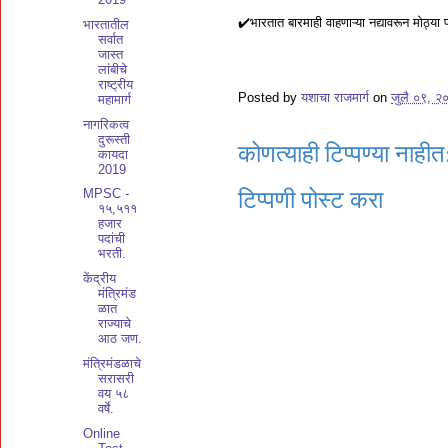
✔️भारतात बारमाही वाहणाऱ्या नद्यावरून मोठ्या प्
भारतातील
सर्वात
जास्त
लांबीचे
राष्ट्रीय
Posted by
यशाचा राजमार्ग
on
जुलै ०९, २
महामार्ग
नागरिकत्व
दुरूस्ती
कोणत्याही टिप्पण्‍या नाहीत
कायदा
2019
MPSC -
टिप्पणी पोस्ट करा
१५,५११
हजार
पदांची
भरती.
केंद्रीय
मंत्रिमंड
ळात
राज्याचे
आठ जण.
मंत्रिमंडळाचे
सरासरी
वय ५८
वर्षे.
Online