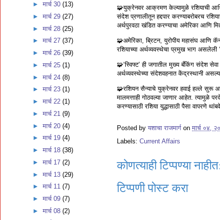
►
मार्च 30
(13)
🧩युक्रेनवर आक्रमण केल्यामुळे रशियाची आर्
संदेश प्रणालीतून हद्दपार करण्याबरोबरच रशियाच्य
►
मार्च 29
(27)
अर्थपुरवठा खंडित करण्याचा अमेरिका आणि मित्रर
►
मार्च 28
(25)
🧩अमेरिका, ब्रिटन, युरोपीय महासंघ आणि कॅनडा
►
मार्च 27
(37)
रशियाच्या अर्थव्यवस्थेचा प्रमुख भाग असलेली 
►
मार्च 26
(39)
🧩‘स्विफ्ट’ ही जगातील मुख्य बँकिंग संदेश स
►
मार्च 25
(1)
अर्थव्यवस्थेच्या संदेशवहनात केंद्रस्थानी असल
►
मार्च 24
(8)
🧩रशियन सैन्याचे युक्रेनवर हवाई हल्ले सुरू असत
►
मार्च 23
(1)
मालमत्ताही गोठवल्या जाणार आहेत. त्यामुळे परदे
►
मार्च 22
(1)
करण्यासाठी रशिया युद्धासाठी पैसा वापरणे थांबव
►
मार्च 21
(9)
►
मार्च 20
(4)
Posted by
यशाचा राजमार्ग
on
मार्च ०४, २
►
मार्च 19
(4)
Labels:
Current Affairs
►
मार्च 18
(38)
►
मार्च 17
(2)
कोणत्याही टिप्पण्‍या नाहीत
►
मार्च 13
(29)
टिप्पणी पोस्ट करा
►
मार्च 11
(7)
►
मार्च 09
(7)
►
मार्च 08
(2)