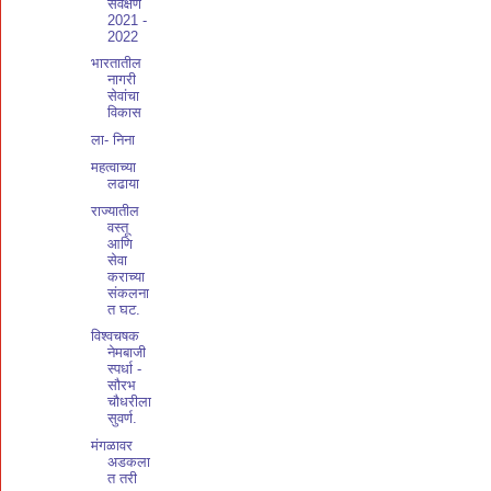
सर्वेक्षण
2021 -
2022
भारतातील
नागरी
सेवांचा
विकास
ला- निना
महत्वाच्या
लढाया
राज्यातील
वस्तू
आणि
सेवा
कराच्या
संकलना
त घट.
विश्वचषक
नेमबाजी
स्पर्धा -
सौरभ
चौधरीला
सुवर्ण.
मंगळावर
अडकला
त तरी