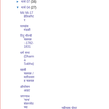
►
मार्च 07
(16)
▼
मार्च 04
(27)
Mil Mi-17
हेलिकॉप्ट
र
परमहंस
मंडळी
टिटू मीरची
चळवळ
:-1782-
1831
धर्म सभा
(Dharm
a
Sabha)
वहाबी
चळवळ /
वलीउल्ला
ह चळवळ
ऑपरेशन
आहट
जगन्नाथ
'नाना'
शंकरसेठ
च्या
नवीनतम पोस्ट