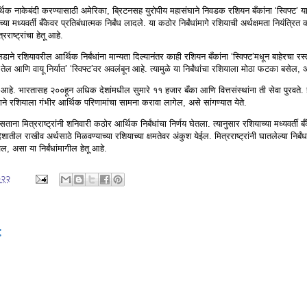
थिक नाकेबंदी करण्यासाठी अमेरिका, ब्रिटनसह युरोपीय महासंघाने निवडक रशियन बँकांना ‘स्विफ्ट’
ा मध्यवर्ती बँकेवर प्रतिबंधात्मक निर्बंध लादले. या कठोर निर्बंधांमागे रशियाची अर्थक्षमता नियंत्रित क
ाष्ट्रांचा हेतू आहे.
ने रशियावरील आर्थिक निर्बंधांना मान्यता दिल्यानंतर काही रशियन बँकांना ‘स्विफ्ट’मधून बाहेरचा र
‘तेल आणि वायू निर्यात’ ‘स्विफ्ट’वर अवलंबून आहे. त्यामुळे या निर्बंधांचा रशियाला मोठा फटका बसेल
ेवा आहे. भारतासह २००हून अधिक देशांमधील सुमारे ११ हजार बँका आणि वित्तसंस्थांना ती सेवा पुरवते
्याने रशियाला गंभीर आर्थिक परिणामांचा सामना करावा लागेल, असे सांगण्यात येते.
ाना मित्रराष्ट्रांनी शनिवारी कठोर आर्थिक निर्बंधांचा निर्णय घेतला. त्यानुसार रशियाच्या मध्यवर्ती बँ
शातील राखीव अर्थसाठे मिळवण्याच्या रशियाच्या क्षमतेवर अंकुश येईल. मित्रराष्ट्रांनी घातलेल्या निर्बं
ेल, असा या निर्बंधांमागील हेतू आहे.
०२२
: