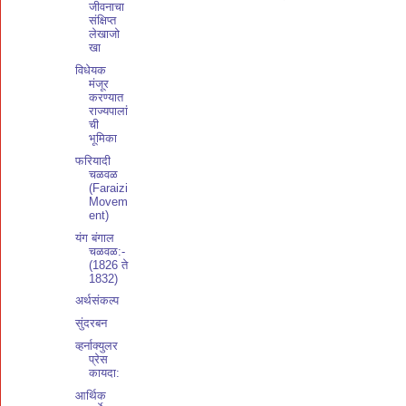
जीवनाचा
संक्षिप्त
लेखाजो
खा
विधेयक
मंजूर
करण्यात
राज्यपालां
ची
भूमिका
फरियादी
चळवळ
(Faraizi
Movem
ent)
यंग बंगाल
चळवळ:-
(1826 ते
1832)
अर्थसंकल्प
सुंदरबन
व्हर्नाक्युलर
प्रेस
कायदा:
आर्थिक