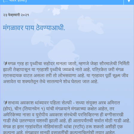
▼
२३ फेब्रुवारी २०२१
मंगळावर पाय ठेवण्याआधी.
🔰मगळ ग्रह हा पृथ्वीचा सहोदर मानला जातो, म्हणजे जेव्हा सौरमालेची निर्मिती
झाली तेव्हापासून या ग्रहाशी पृथ्वीचे जवळचे नाते आहे. पत्रिकेत जरी मंगळ
त्रासदायक वाटत असला तरी तो लोभसवाणा आहे. या ग्रहावर पूर्वी सूक्ष्म जीव
असावेत या शक्यतेतून तेथे सातत्याने शोध घेतला जात आहे.
🔰सभाव्य अवकाश थांब्यावर पहिला सेल्फी - सध्या संयुक्त अरब अमिरात
(होप), चीन (तियानवेन १) यांची मंगळयाने मंगळाच्या कक्षेत आहेत, तर
अमेरिकेच्या नासा व युरोपीय अवकाश संस्थेची परसिव्हिरन्स ही बग्गीसारखी
गाडी तेथे उतरण्यात यशस्वी झाली आहे. ही आतापर्यंतची सर्वात मोठी गाडी आहे.
मंगळ हा इतर ग्रहांवरील मोहिमांसाठी थांबा (स्टॉप) ठरू शकतो अशीही एक
कल्पना आहे. मंगळावर मानवी वसाहतींची कल्पनाचित्रेही तयार आहेत.