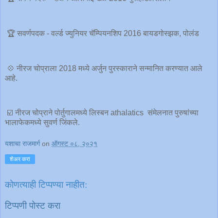
🏆 सवर्णपदक - वर्ल्ड ज्युनियर चॅम्पियनशिप 2016 बायडगोस्झक, पोलंड
💠 नीरज चोप्राला 2018 मध्ये अर्जुन पुरस्काराने सन्मानित करण्यात आले
आहे.
☑️ नीरज चोप्राने पोर्तुगालमध्ये लिस्बन athalatics संमेलनात पुरुषांच्या
भालाफेकमध्ये सुवर्ण जिंकले.
यशाचा राजमार्ग
on
ऑगस्ट ०८, २०२१
शेअर करा
कोणत्याही टिप्पण्‍या नाहीत:
टिप्पणी पोस्ट करा