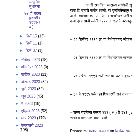
आधुनिक
नागरी स्थानिक स्वराज्य संस्थेची सुरवात ब
सुधारणा
यावा हि मागणी समोर आली. या दृष्टीकोनातून सर
७४ वी घटना
आले. त्यानंतर व्ही. पी. सिंग व चनशेखर यांन
दुरुस्ती (
दर्जा देण्यासाठी त्यांनी १९९२ ला ७४ वे घटनादु
१९९२-९
३ )
►
डिसें 15
(13)
– २२ डिसेंबर १९९२ ला या विधेयकावर लोकसभ
►
डिसें 11
(1)
►
डिसें 07
(1)
– २३ डिसेंबर १९९२ ला या विधयेकावर राज्यसभ
►
नोव्हेंबर 2023
(18)
►
ऑक्टोबर 2023
(9)
►
सप्टेंबर 2023
(11)
– २० एप्रिल १९९३ रोजी ७४ व्या घटना दुरुस्ती 
►
ऑगस्ट 2023
(52)
►
जुलै 2023
(82)
– ३१ मे १९९४ पर्यंत ह्या शिफारशी सर्व राज्
►
जून 2023
(45)
►
मे 2023
(18)
►
एप्रिल 2023
(52)
– राज्य घटनेच्या कलम २४३ ( P ) ते २४३ ( Z
समावेश करण्यात आला आहे.
►
मार्च 2023
(179)
►
फेब्रुवारी 2023
(198)
Posted by
यशाचा राजमार्ग
on
डिसेंबर १६