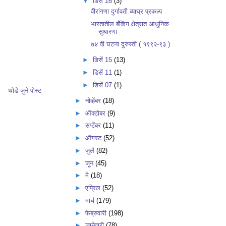
▼
डिसें 16
(3)
वीरांगणा दुर्गावती व्याघ्र प्रकल्प
भारतातील बँकिंग क्षेत्रात आधुनिक
सुधारणा
७४ वी घटना दुरुस्ती ( १९९२-९३ )
►
डिसें 15
(13)
►
डिसें 11
(1)
►
डिसें 07
(1)
थोडे जुने पोस्ट
►
नोव्हेंबर
(18)
►
ऑक्टोबर
(9)
►
सप्टेंबर
(11)
►
ऑगस्ट
(52)
►
जुलै
(82)
►
जून
(45)
►
मे
(18)
►
एप्रिल
(52)
►
मार्च
(179)
►
फेब्रुवारी
(198)
►
जानेवारी
(78)