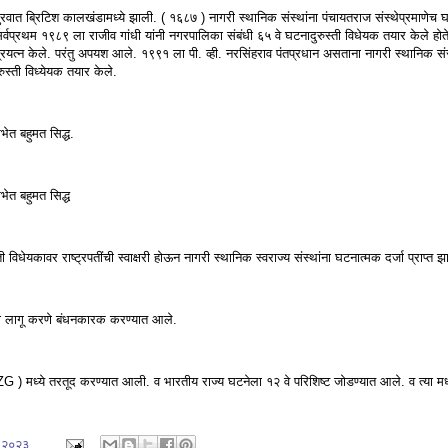
्रिटिश कालखंडामध्ये झाली. ( १६८७ ) नागरी स्थानिक संस्थांना पंचायतराज संस्थेप्रमाणेच घटन
्वप्रथम १९८९ ला राजीव गांधी यांनी नगरपालिका संबंधी ६५ वे घटनादुरुस्ती विधेयक तयार केले होते
ी प्रयत्न केले. परंतु अपयश आले. १९९१ ला पी. व्ही. नरसिंहराव पंतप्रधान असताना नागरी स्थानिक स
रुस्ती विध्येयक तयार केले.
ेत बहुमत सिद्ध.
ेत बहुमत सिद्ध
विधेयकावर राष्ट्रपतींची स्वाक्षरी होऊन नागरी स्थानिक स्वराज्य संस्थांना घटनात्मक दर्जा प्राप्त झ
यांना लागू करणे बंधनकारक करण्यात आले.
G ) मध्ये तरतूद करण्यात आली. व भारतीय राज्य घटनेला १२ वे परिशिष्ट जोडण्यात आले. व त्या मध्
, २०२३