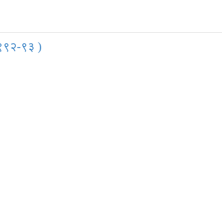
१९९२-९३ )