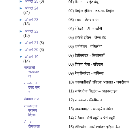
►
ऑक्टो 25
(8)
01) विमान – राईट बंधू
►
ऑक्टो 24
02) डिझेल इंजिन - रुडाल्फ डिझेल
(24)
03) रडार - टेलर व यंग
►
ऑक्टो 23
(18)
04) रेडिओ - जी. मार्कोनी
►
ऑक्टो 22
(19)
05) वाफेचे इंजिन - जेम्स वॅट
►
ऑक्टो 21
(3)
06) थर्मामीटर - गॅलिलीयो
►
ऑक्टो 20
(3)
07) हेलीकॉप्टर - सिकोर्स्की
▼
ऑक्टो 19
(14)
08) विजेचा दिवा - एडिसन
भारताची
राज्यघट
09) रेफ्रीजरेटर - पार्किन्स
ना
10) वनस्पातींनाही संवेदना असतात - जगदीशचं
राज्यघटना
टेस्ट क्र
11) सापेक्षतेचा सिद्धांत – आइनस्टाइन
१
पंचायत राज
12) सायकल - मॅकमिलन
राज्यघटना
13) डायनामाइट - आल्फ्रेड नोबेल
प्रश्नप
त्रिका
14) रेडियम - मेरी क्युरी व पेरी क्युरी
रोग व
रोगप्रसा
15) टेलिफोन - आलेक्सांडर ग्रॅहाम बेल