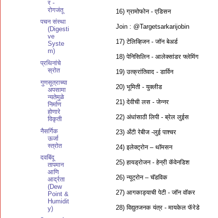
र -
रोगजंतू
16) ग्रामोफोन - एडिसन
पचन संस्था
Join : @Targetsarkarijobin
(Digesti
ve
17) टेलिव्हिजन - जॉन बेअर्ड
Syste
m)
18) पेनिसिलिन - आलेक्सांडर फ्लेमिंग
प्रथिनांचे
स्रोत
19) उत्क्रांतिवाद - डार्विन
गुणसूत्राच्या
20) भूमिती - युक्लीड
अपसामा
न्यतेमुळे
21) देवीची लस - जेन्नर
निर्माण
होणारे
22) अंधांसाठी लिपी - ब्रेल लुईस
विकृती
नैसर्गिक
23) अँटी रेबीज -लुई पाश्चर
ऊर्जा
स्त्रोत
24) इलेक्ट्रोन – थॉमसन
दवबिंदू
25) हायड्रोजन - हेन्री कॅवेनडिश
तापमान
आणि
26) न्यूट्रोन – चॅडविक
आर्द्रता
(Dew
27) आगकाड्याची पेटी - जॉन वॉकर
Point &
Humidit
28) विद्युतजनक यंत्र - मायकेल फॅरेडे
y)