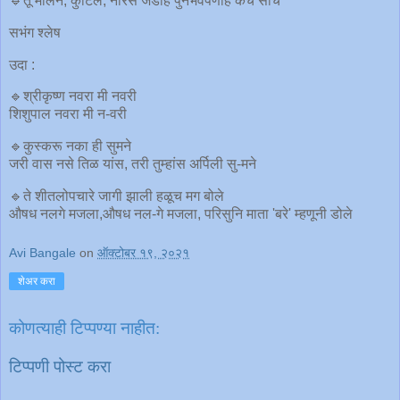
🔹तू मलिन, कुटिल, नीरस जडहि पुनर्भवपणेहि कच साच
सभंग श्लेष
उदा :
🔹श्रीकृष्ण नवरा मी नवरी
शिशुपाल नवरा मी न-वरी
🔹कुस्करू नका ही सुमने
जरी वास नसे तिळ यांस, तरी तुम्हांस अर्पिली सु-मने
🔹ते शीतलोपचारे जागी झाली हळूच मग बोले
औषध नलगे मजला,औषध नल-गे मजला, परिसुनि माता 'बरे' म्हणूनी डोले
Avi Bangale
on
ऑक्टोबर १९, २०२१
शेअर करा
कोणत्याही टिप्पण्‍या नाहीत:
टिप्पणी पोस्ट करा