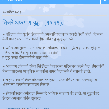
▼
०८ सप्टेंबर २०१९
तिसरे अफगाण युद्ध : (१९१९).
● पहिल्या दोन युद्धांत इंग्रजांनी अफगाणिस्तानावर स्वारी केली होती. तिसऱ्या
वेळी मात्र अफगाणिस्तानने इंग्रजांविरुद्ध युद्ध पुकारले.
● अमीर अमानुल्ला याने अफगाण लोकांच्या दडपणामुळे १९१९ च्या एप्रिल
महिन्यात ब्रिटिश प्रदेशावर आक्रमण केले.
हे युद्ध फक्त दोनच महिने चालू होते.
● अफगाण लोकांनी खैबर खिंडीतून पेशावरच्या परिसरात हल्ले केले. इंग्रजांनी
विमानासारख्या आधुनिक साधनांचा वापर केल्यामुळे ते यशस्वी झाले.
● १९१९ च्या नोव्हेंबर महिन्यात तह झाला. अफगाणिस्तानला परराष्ट्रीय
धोरणाच्या बाबतीत स्वातंत्र्य मिळाले.
● इंग्रजांकडून अमीराला मिळणारे आर्थिक साहाय्य बंद झाले. या युद्धानंतर
इंग्रज अफगाण संबंध सुधारले.
Avi Bangale
on
सप्टेंबर ०८, २०१९