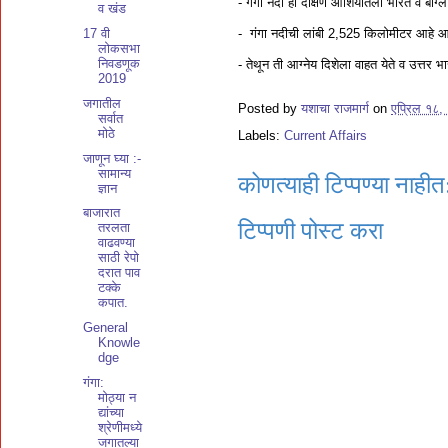
- गंगा नदी ही दक्षिण आशियातली भारत व बांग्ल
व खंड
- गंगा नदीची लांबी 2,525 किलोमीटर आहे आणि 
17 वी
लोकसभा
निवडणूक
- तेथून ती आग्नेय दिशेला वाहत येते व उत्तर भा
2019
जगातील
Posted by
यशाचा राजमार्ग
on
एप्रिल १८,
सर्वात
मोठे
Labels:
Current Affairs
जाणून घ्या :-
सामान्य
कोणत्याही टिप्पण्‍या नाहीत
ज्ञान
बाजारात
टिप्पणी पोस्ट करा
तरलता
वाढवण्या
साठी रेपो
दरात पाव
टक्के
कपात.
General
Knowle
dge
गंगा:
मोठ्या न
द्यांच्या
श्रेणीमध्ये
जगातल्या