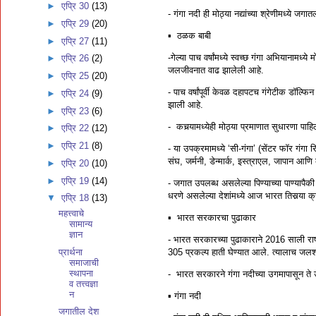
►
एप्रि 30
(13)
- गंगा नदी ही मोठ्या नद्यांच्या श्रेणीमध्ये जगा
►
एप्रि 29
(20)
▪️ ठळक बाबी
►
एप्रि 27
(11)
-गेल्या पाच वर्षांमध्ये स्वच्छ गंगा अभियानामध
►
एप्रि 26
(2)
जलजीवनात वाढ झालेली आहे.
►
एप्रि 25
(20)
- पाच वर्षांपूर्वी केवळ दहापटच गंगेटीक डॉल
►
एप्रि 24
(9)
झाली आहे.
►
एप्रि 23
(6)
- कचर्‍यामध्येही मोठ्या प्रमाणात सुधारणा पाह
►
एप्रि 22
(12)
►
एप्रि 21
(8)
- या उपक्रमामध्ये ‘सी-गंगा’ (सेंटर फॉर गंगा
संघ, जर्मनी, डेन्मार्क, इस्त्राएल, जापान आणि
►
एप्रि 20
(10)
►
एप्रि 19
(14)
- जगात उपलब्ध असलेल्या पिण्याच्या पाण्याप
धरणे असलेल्या देशांमध्ये आज भारत तिसर्‍या क
▼
एप्रि 18
(13)
महत्त्वाचे
▪️ भारत सरकारचा पुढाकार
सामान्य
ज्ञान
- भारत सरकारच्या पुढाकाराने 2016 साली राष्ट
प्रार्थना
305 प्रकल्प हाती घेण्यात आले. त्यालाच जल
समाजाची
स्थापना
- भारत सरकारने गंगा नदीच्या उगमापासून ते उ
व तत्त्वज्ञा
न
▪️ गंगा नदी
जगातील देश