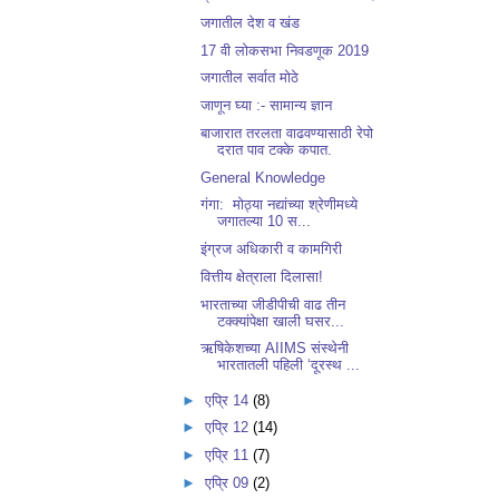
जगातील देश व खंड
17 वी लोकसभा निवडणूक 2019
जगातील सर्वात मोठे
जाणून घ्या :- सामान्य ज्ञान
बाजारात तरलता वाढवण्यासाठी रेपो
दरात पाव टक्के कपात.
General Knowledge
गंगा: मोठ्या नद्यांच्या श्रेणीमध्ये
जगातल्या 10 स...
इंग्रज अधिकारी व कामगिरी
वित्तीय क्षेत्राला दिलासा!
भारताच्या जीडीपीची वाढ तीन
टक्क्यांपेक्षा खाली घसर...
​ऋषिकेशच्या AIIMS संस्थेनी
भारतातली पहिली ‘दूरस्थ ...
►
एप्रि 14
(8)
►
एप्रि 12
(14)
►
एप्रि 11
(7)
►
एप्रि 09
(2)