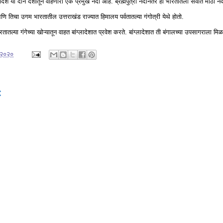
ादेश या दोन देशातून वाहणारी एक प्रमुख नदी आहे. ब्रह्मपुत्रा नदीनंतर ही भारतातली सर्वात मोठी न
तिचा उगम भारतातील उत्तराखंड राज्यात हिमालय पर्वतातल्या गंगोत्री येथे होतो.
रतातल्या गंगेच्या खोऱ्यातून वाहत बांग्लादेशात प्रवेश करते. बांग्लादेशात ती बंगालच्या उपसागराला मिळ
 २०२०
: