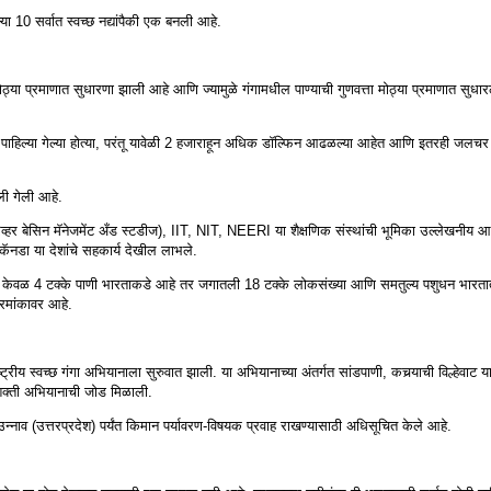
तल्या 10 सर्वात स्वच्छ नद्यांपैकी एक बनली आहे.
्ये मोठ्या प्रमाणात सुधारणा झाली आहे आणि ज्यामुळे गंगामधील पाण्याची गुणवत्ता मोठ्या प्रमाणात सुधार
्फिन पाहिल्या गेल्या होत्या, परंतू यावेळी 2 हजाराहून अधिक डॉल्फिन आढळल्या आहेत आणि इतरही जलच
िली गेली आहे.
 रिव्हर बेसिन मॅनेजमेंट अँड स्टडीज), IIT, NIT, NEERI या शैक्षणिक संस्थांची भूमिका उल्लेखनीय आ
 कॅनडा या देशांचे सहकार्य देखील लाभले.
ैकी केवळ 4 टक्के पाणी भारताकडे आहे तर जगातली 18 टक्के लोकसंख्या आणि समतुल्य पशुधन भारता
्रमांकावर आहे.
्रीय स्वच्छ गंगा अभियानाला सुरुवात झाली. या अभियानाच्या अंतर्गत सांडपाणी, कचर्‍याची विल्हेवाट 
शक्ती अभियानाची जोड मिळाली.
न्नाव (उत्तरप्रदेश) पर्यंत किमान पर्यावरण-विषयक प्रवाह राखण्यासाठी अधिसूचित केले आहे.