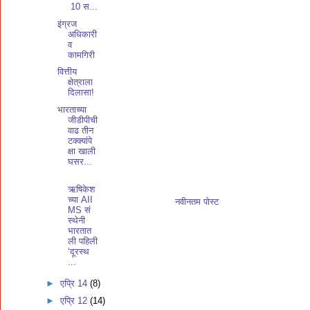
10 स...
इंग्रज
अधिकारी
व
कामगिरी
वित्तीय
क्षेत्राला
दिलासा!
भारताच्या
जीडीपीची
वाढ तीन
टक्क्यांपे
क्षा खाली
घसर...
ऋषिकेश
च्या AII
नवीनतम पोस्ट
MS सं
स्थेनी
भारतात
ली पहिली
‘दूरस्थ
...
►
एप्रि 14
(8)
►
एप्रि 12
(14)