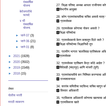
पंचवार्षिक
27. जिल्हा परिषद अध्यक्ष आपला राजीनामा को
योजना
🅾विभागीय आयुक्त
बेरोजगारीचे
फायदे
28. कोण ग्रामपंचायतीचा सचिव असतो मात्र 
४ थी
🅾 ग्रामसेवक
पंचवार्षिक
योजना.
29. ग्रामसेवक कोणाचा नोकर असतो ?
🅾जिल्हा परिषदेचा
►
जाने 07
(3)
30. ग्रामसेवकाचे वेतन कशातून दिले जाते ?
►
जाने 06
(21)
🅾जिल्हा परिषदेच्या जिल्हानिधी तून
►
जाने 01
(8)
31. ग्रामीण भागात ‘बालविवाह प्रतिबंधक अधिक
🅾ग्रामसेवक
►
2021
(1928)
►
2020
(3502)
32. ग्रामसेवक प्रशिक्षण केंद्र कोठे आहेत ?
🅾शिंदेवाही (चंद्रपूर) आणि मांजरी (पुणे)
►
2019
(1549)
►
2018
(15)
33. ग्रामपंचायतीचे कर निश्चित करण्याचा 
🅾 राज्यशासनाला
34. सरपंच समितीचा पदसिध्द सचिव म्हणून क
लेबल
🅾 विस्तार अधिकारी
पोलीस भरती
35. गटविकास अधिकारी कोणत्या खात्याचा अ
मराठी व्याकरण
🅾 ग्रामविकास खाते