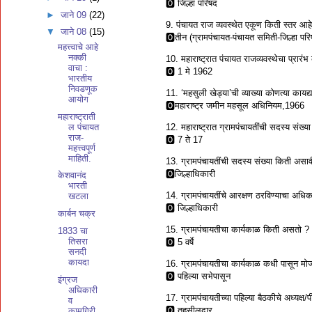
🅾 जिल्हा परिषद
►
जाने 09
(22)
9. पंचायत राज व्यवस्थेत एकूण किती स्तर आह
▼
जाने 08
(15)
🅾तीन (ग्रामपंचायत-पंचायत समिती-जिल्हा परि
महत्त्वाचे आहे
नक्की
10. महाराष्ट्रात पंचायत राजव्यवस्थेचा प्रार
वाचा :
🅾 1 मे 1962
भारतीय
निवडणूक
11. ‘महसुली खेड्या’ची व्याख्या कोणत्या कायद
आयोग
🅾महाराष्ट्र जमीन महसूल अधिनियम,1966
महाराष्ट्राती
ल पंचायत
12. महाराष्ट्रात ग्रामपंचायतींची सदस्य संख्
राज-
🅾 7 ते 17
महत्त्वपूर्ण
माहिती.
13. ग्रामपंचायतींची सदस्य संख्या किती असाव
🅾जिल्हाधिकारी
केशवानंद
भारती
14. ग्रामपंचायतींचे आरक्षण ठरविण्याचा अध
खटला
🅾 जिल्हाधिकारी
कार्बन चक्र
15. ग्रामपंचायतीचा कार्यकाळ किती असतो ?
1833 चा
तिसरा
🅾 5 वर्षे
सनदी
कायदा
16. ग्रामपंचायतीचा कार्यकाळ कधी पासून मो
🅾 पहिल्या सभेपासून
इंग्रज
अधिकारी
17. ग्रामपंचायतीच्या पहिल्या बैठकीचे अध्य
व
🅾 तहसीलदार
कामगिरी