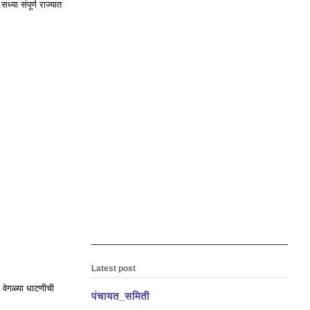
या संपूर्ण राज्यात
Latest post
ा वेगळ्या धाटणीची
पंचायत_समिती