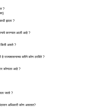
ेत ?
षद)
ंभ कधी झाला ?
्यान्वये करण्यात आली आहे ?
या किती असते ?
ी हे राज्यशासनाच्या वतीने कोण ठरविते ?
िकार कोणाला आहे ?
जला जातो ?
क्ष/पीठासन अधिकारी कोण असतात?