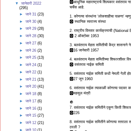
🅾आधूनिक महाराष्ट्राचे शिल्पकार वसंतराव ना
▼
जानेवारी 2022
चर्चेस आहे.
(295)
►
जाने 31
(23)
1. कोणत्या संस्थांना ‘लोकशाहीचा पाळणा’ म
►
जाने 30
(4)
🅾 स्थानिक स्वराज्य संस्था
►
जाने 29
(28)
2. राष्ट्रीय विस्तार कार्यक्रमाची (Natio
🅾 2 ऑक्टोबर 1953
►
जाने 28
(30)
►
जाने 27
(6)
3. बलवंतराय मेहता समितीची केंद्र शासनाने 
🅾16 जानेवारी 1957
►
जाने 26
(2)
►
जाने 25
(13)
4. बलवंतराय मेहता समितीच्या शिफारशीवर विच
🅾 वसंतराव नाईक समिती
►
जाने 24
(1)
►
जाने 22
(1)
5. वसंतराव नाईक समिती कधी नेमली गेली हो
🅾27 जून 1960
►
जाने 21
(13)
►
जाने 20
(41)
6. वसंतराव नाईक त्याकाळी कोणत्या पदावर कार
🅾महसूल मंत्री
►
जाने 18
(8)
►
जाने 17
(6)
🔘
7. वसंतराव नाईक समितीने एकूण किती शिफारसी
►
जाने 16
(1)
🅾226
►
जाने 15
(27)
8. वसंतराव नाईक समितीने कोणत्या स्तराला सर्
►
जाने 12
(21)
ठरली ?
►
जाने 10
(1)