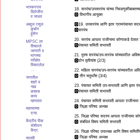
भास्करराव
18. सरपंच/उपसरपंच यांच्या निवडणूकीबाबतच्या
विठोजीरा
🅾 विभागीय आयुक्त
व जाधव
🅾19. उपसरपंच आणि इतर ग्रामपंचायत सदस
अब्दुल रसूल
कुर्बान
🅾सरपंच
हुसेन
20. सरपंच आपला राजीनामा कोणाकडे देतात 
MPSC ला
🅾पंचायत समिती सभापती
विचारले
जाणारी व
21. पुरुष सरपंच/उप-सरपंच यांच्यावरील अविश
मागच्या
परीक्षेत
🅾दोन तृतीयांश (2/3)
विचारलेल
...
22. महिला सरपंच/उप-सरपंच यांच्यावरील अवि
🅾 तीन चतुर्थांश (3/4)
जगातील
शहरे व
23. पंचायत समिती उप-सभापती आणि इतर पं
नद्या
🅾पंचायत समिती सभापती
कशास
काय
म्हणतात
24. पंचायत समिती सभापती आपला राजीनामा 
🅾 जिल्हा परिषद अध्यक्ष
महत्त्वाच्या
दऱ्या.
25. जिल्हा परिषद सदस्य आपला राजीनामा को
केंद्रीय पीक
🅾 संबंधित विषय समिती सभापती
संशोधन
केंद्र.
26. जिल्हा परिषद उपाध्यक्ष आणि विषय समित
🅾 जिल्हा परिषद अध्यक्ष
सातवी