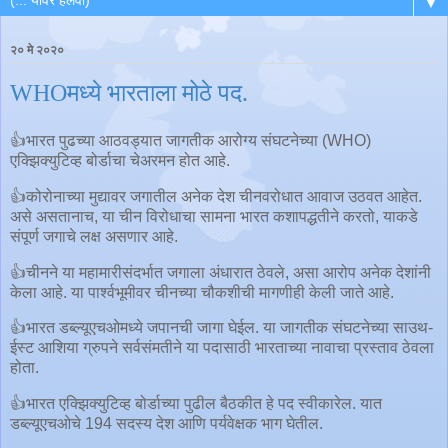
▼
२० मे २०२०
WHOमध्ये भारताला मोठे पद.
👍भारत पुढच्या आठवड्यात जागतीक आरोग्य संघटनेच्या (WHO)
एक्झिक्युटिव्ह बोर्डाचा चेअरमन होत आहे.
👍कोरोनाच्या मुद्यावर जगातील अनेक देश चीनवरोधात आवाज उठवत आहेत.
असे असतानाच, या चीन विरोधाचा सामना भारत कशापद्धतीने करतो, याकडे
संपूर्ण जगाचे लक्ष असणार आहे.
👍चीनने या महामारीसंदर्भात जगाला अंधारात ठेवले, असा आरोप अनेक देशांनी
केला आहे. या पार्श्वभूमीवर चीनच्या चौकशीची मागणीही केली जाते आहे.
👍भारत डब्ल्यूएचओमध्ये जपानची जागा घेईल. या जागतीक संघटनेच्या साउथ-
ईस्ट आशिया ग्रुपने सर्वसंमतीने या पदासाठी भारताच्या नावाचा प्रस्ताव ठेवला
होता.
👍भारत एक्झिक्युटिव्ह बोर्डाच्या पुढील बैठकीत हे पद स्वीकारेल. यात
डब्ल्यूएचओचे 194 सदस्य देश आणि पर्यवेक्षक भाग घेतील.