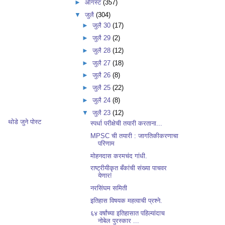
►
ऑगस्ट
(357)
▼
जुलै
(304)
►
जुलै 30
(17)
►
जुलै 29
(2)
►
जुलै 28
(12)
►
जुलै 27
(18)
►
जुलै 26
(8)
►
जुलै 25
(22)
►
जुलै 24
(8)
▼
जुलै 23
(12)
थोडे जुने पोस्ट
स्पर्धा परीक्षेची तयारी करताना...
MPSC ची तयारी : जागतिकीकरणाचा
परिणाम
मोहनदास करमचंद गांधी.
राष्ट्रीयीकृत बँकांची संख्या पाचवर
येणार!
नरसिंघम समिती
इतिहास विषयक महत्वाची प्रश्ने.
६४ वर्षांच्या इतिहासात पहिल्यांदाच
नोबेल पुरस्कार ...