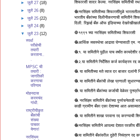
शिफारसी सादर केल्या. नरसिंहम समितीची स्थापन
►
जुलै 27
(18)
►
जुलै 26
(8)
🧶नरसिंहम समितीच्या शिफारशींमुळे भारतातील बँ
भारतीय बँकांच्या विलीनीकरणाची समितीने शिफ
►
जुलै 25
(22)
दिली. रिझर्व्ह बँक ऑफ इंडियाच्या देखरेखीखाल
►
जुलै 24
(8)
🛑१९९१ च्या नरसिंहम समितीच्या शिफारशी
▼
जुलै 23
(12)
स्पर्धा
🧶आर्थिक व्यवस्थेचा आढावा घेण्यासाठी एम. 
परीक्षेची
तयारी
🧶१. या समितीने पुढील पाच वर्षांत कायदेशी
करताना..
.
🧶२.या समितीने निर्देशित कर्ज कार्यक्रम रद्
MPSC ची
🧶 या समितीच्या मते व्याज दर बाजार दलांनी निश्
तयारी :
जागतिकी
करणाचा
🧶 या समितीने बँकांची लेखा प्रणाली सुधारण्य
परिणाम
🧶 या समितीने बँकांच्या कर्जाची वेळेवर पुनर्प
मोहनदास
करमचंद
🧶 नरसिंहम समितीने बँकांच्या पुनर्रचनेवरही
गांधी.
काही ग्रामीण बँका एका देशाच्या आत असाव्यात
राष्ट्रीयीकृत
बँकांची
🧶 या समितीने शाखा परवाना रद्द करण्याची श
संख्या
पाचवर
🧶नरसिंहम समितीने आपल्या देशात परकीय बँकि
येणार!
🧶या समितीने बँकांवरील दुहेरी नियंत्रण रद्द
नरसिंघम