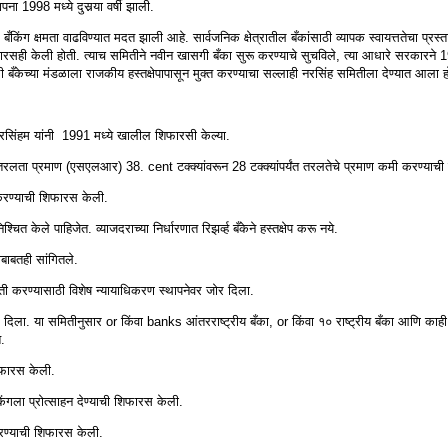
ा 1998 मध्ये दुसर्‍या वर्षी झाली.
किंग क्षमता वाढविण्यात मदत झाली आहे. सार्वजनिक क्षेत्रातील बँकांसाठी व्यापक स्वायत्ततेचा प्रस्त
ारसही केली होती. त्याच समितीने नवीन खासगी बँका सुरू करण्याचे सुचविले, त्या आधारे सरकारने 1
ी बँकेच्या मंडळाला राजकीय हस्तक्षेपापासून मुक्त करण्याचा सल्लाही नरसिंह समितीला देण्यात आला ह
नरसिंहम यांनी 1991 मध्ये खालील शिफारसी केल्या.
र तरलता प्रमाण (एसएलआर) 38. cent टक्क्यांवरून 28 टक्क्यांपर्यंत तरलतेचे प्रमाण कमी करण्याच
द करण्याची शिफारस केली.
चित केले पाहिजेत. व्याजदराच्या निर्धारणात रिझर्व्ह बँकेने हस्तक्षेप करू नये.
ाबाबतही सांगितले.
्राप्ती करण्यासाठी विशेष न्यायाधिकरण स्थापनेवर जोर दिला.
 भर दिला. या समितीनुसार or किंवा banks आंतरराष्ट्रीय बँका, or किंवा १० राष्ट्रीय बँका आणि का
.
िफारस केली.
ंगला प्रोत्साहन देण्याची शिफारस केली.
 करण्याची शिफारस केली.