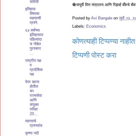
समिती
🧶यापूर्वी वित्त मंत्रालय आणि रिझर्व्ह बँकेचे
इतिहास
विषयक
Posted by
Avi Bangale
on
जुलै २३, २
महत्वाची
प्रश्ने.
Labels:
Economics
६४ वर्षांच्या
इतिहासात
पहिल्यांदा
कोणत्याही टिप्पण्‍या नाहीत
च नोबेल
पुरस्कार
...
टिप्पणी पोस्ट करा
राष्ट्रीय पक्ष
व
प्रादेशिक
पक्ष
पेपर खरच
होतील
का
राज्यसेवा
आणि
संयुक्त
परीक्षा
20...
महत्त्वाचे
प्रश्नसंच
कृष्णा नदी