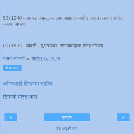
53) 1940 - रामगड -अब्दुल कलाम आझाद - सर्वात जास्त काळ व सर्वात
तरूण अध्यक्ष
61) 1955 - आवडी -यू.एन.ढेबर समाजवादाचा ठराव मांडला
यशाचा राजमार्ग
on
नोव्हेंबर १८, २०२१
शेअर करा
कोणत्याही टिप्पण्‍या नाहीत:
टिप्पणी पोस्ट करा
‹
›
मुख्यपृष्ठ
वेब आवृत्ती पहा