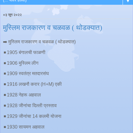
▼
०३ जून २०२२
मुस्लिम राजकारण व चळवळ ( थोडक्यात)
➡️ मुस्लिम राजकारण व चळवळ ( थोडक्यात)
◾️1905 बंगालची फाळणी
◾️1906 मुस्लिम लीग
◾️1909 स्वतंत्र मतदारसंघ
◾️1916 लखनौ करार (H+M) एकी
◾️1928 नेहरू अहवाल
◾️1928 जीनांचा दिल्ली प्रस्ताव
◾️1929 जीनांचा 14 कलमी योजना
◾️1930 सायमन अहवाल