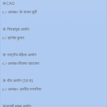
🎯CAG
👉 अध्यक्ष= के संजय मूर्ती
🎯 निवडणूक आयोग
👉 ज्ञानेश कुमार
🎯 राष्ट्रीय महिला आयोग
👉 अध्यक्ष=विजया रहाटकर
🎯 वीत आयोग (16 वा)
👉 अध्यक्ष= अरविंद पनगरिया
🎯मानवी हक्क आयोग