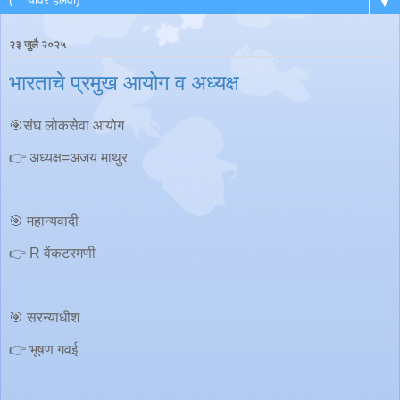
▼
२३ जुलै २०२५
भारताचे प्रमुख आयोग व अध्यक्ष
🎯संघ लोकसेवा आयोग
👉 अध्यक्ष=अजय माथुर
🎯 महान्यवादी
👉 R वेंकटरमणी
🎯 सरन्याधीश
👉 भूषण गवई