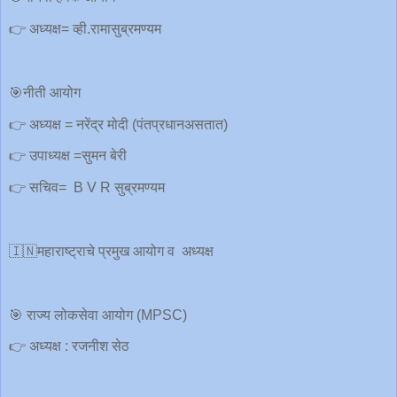
👉 अध्यक्ष= व्ही.रामासुब्रमण्यम
🎯नीती आयोग
👉 अध्यक्ष = नरेंद्र मोदी (पंतप्रधानअसतात)
👉 उपाध्यक्ष =सुमन बेरी
👉 सचिव= B V R सुब्रमण्यम
🇮🇳महाराष्ट्राचे प्रमुख आयोग व अध्यक्ष
🎯 राज्य लोकसेवा आयोग (MPSC)
👉 अध्यक्ष : रजनीश सेठ