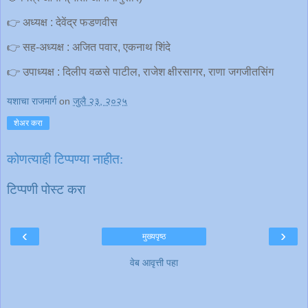
👉 अध्यक्ष : देवेंद्र फडणवीस
👉 सह-अध्यक्ष : अजित पवार, एकनाथ शिंदे
👉 उपाध्यक्ष : दिलीप वळसे पाटील, राजेश क्षीरसागर, राणा जगजीतसिंग
यशाचा राजमार्ग
on
जुलै २३, २०२५
शेअर करा
कोणत्याही टिप्पण्‍या नाहीत:
टिप्पणी पोस्ट करा
‹
›
मुख्यपृष्ठ
वेब आवृत्ती पहा