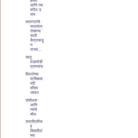
हल्ला
आणि त्या
वरील उ
पाय
कामगारांचे
स्थलांतर
रोखण्या
साठी
केंद्राकडू
न
राज्या...
चालू
घडामोडी
प्रश्नसंच
विदर्भाच्या
प्रशिक्षक
पदी
वसिम
जाफर
संशोधक
आणि
त्यांचे
शोध
एमएपीएसीस
ह
विद्यापीठां
च्या