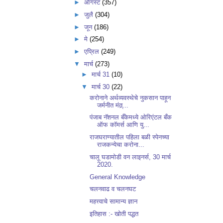
►
ऑगस्ट
(357)
►
जुलै
(304)
►
जून
(186)
►
मे
(254)
►
एप्रिल
(249)
▼
मार्च
(273)
►
मार्च 31
(10)
▼
मार्च 30
(22)
करोनाने अर्थव्यवस्थेचे नुकसान पाहून
जर्मनीत मंत्र्...
पंजाब नॅशनल बँकेमध्ये ओरिएंटल बँक
ऑफ कॉमर्स आणि यु...
राजघराण्यातील पहिला बळी स्पेनच्या
राजकन्येचा करोना...
चालू घडामोडी वन लाइनर्स, 30 मार्च
2020.
General Knowledge
चलनवाढ व चलनघट
महत्त्वाचे सामान्य ज्ञान
इतिहास :- खोती पद्धत