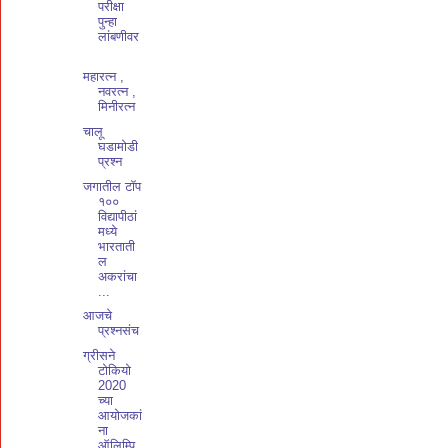
परीक्षा
पुन्हा
लांबणीवर
महारत्न ,
नवरत्न ,
मिनीरत्न
चालू
घडामोडी
प्रश्न
​जगातील टॉप
१००
विद्यापीठां
मध्ये
भारताती
ल
अकरांचा
...
आजचे
प्रश्नसंच
ग्रीसने
टोकियो
2020
च्या
आयोजकां
ना
ऑलिम्पि