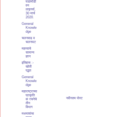
घडामोडी
वन
लाइनर्स,
30 मार्च
2020.
General
Knowle
dge
चलनवाढ व
चलनघट
महत्त्वाचे
सामान्य
ज्ञान
इतिहास :-
खोती
पद्धत
General
Knowle
dge
महाराष्ट्राच्या
प्राकृति
नवीनतम पोस्ट
क रचनेचे
तीन
विभाग
मधमाशांचा