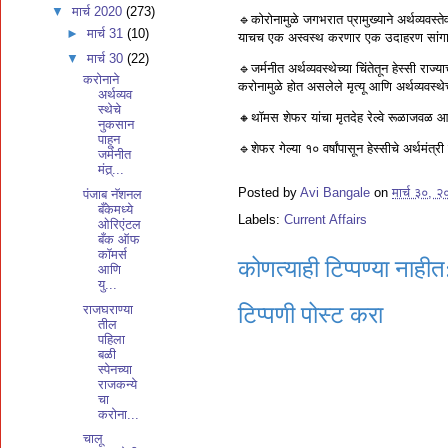
▼
मार्च 2020
(273)
🔹कोरोनामुळे जगभरात प्रामुख्याने अर्थव्यव
►
मार्च 31
(10)
याचच एक अस्वस्थ करणार एक उदाहरण सांगायचं 
▼
मार्च 30
(22)
🔹जर्मनीत अर्थव्यवस्थेच्या चिंतेतून हेस्सी राज्
करोनाने
करोनामुळे होत असलेले मृत्यू आणि अर्थव्यवस्थेच
अर्थव्यव
स्थेचे
🔸थॉमस शेफर यांचा मृतदेह रेल्वे रूळाजवळ आढ
नुकसान
पाहून
🔹शेफर गेल्या १० वर्षांपासून हेस्सीचे अर्थमंत्री 
जर्मनीत
मंत्र्...
Posted by
Avi Bangale
on
मार्च ३०, 
पंजाब नॅशनल
बँकेमध्ये
Labels:
Current Affairs
ओरिएंटल
बँक ऑफ
कॉमर्स
कोणत्याही टिप्पण्‍या नाहीत
आणि
यु...
राजघराण्या
टिप्पणी पोस्ट करा
तील
पहिला
बळी
स्पेनच्या
राजकन्ये
चा
करोना...
चालू