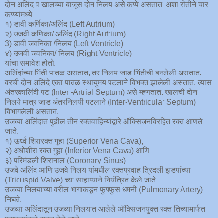
दोन अलिंद व खालच्या बाजूस दोन निलय असे कप्पे असतात. अशा रीतीने चार
कप्प्यांमध्ये
१) डावी कर्णिका/अलिंद (Left Autrium)
२) उजवी कणिका/ अलिंद (Right Autrium)
3) डावी जवनिका /निलय (Left Ventricle)
४) उजवी जवनिका/ निलय (Right Ventricle)
यांचा समावेश होतो.
अलिंदांच्या भिंती पातळ असतात, तर निलय जाड भिंतीची बनलेली असतात.
वरची दोन अलिंदे एका पातळ स्थायुमय पटलाने विभक्त झालेली असतात. त्यास
अंतरकालिंदी पट (Inter -Artrial Septum) असे म्हणतात. खालची दोन
निलये मात्र जाड अंतरनिलयी पटलाने (Inter-Ventricular Septum)
विभागलेली असतात.
उजव्या अलिंदात पुढील तीन रक्तवाहिन्यांद्वारे ऑक्सिजनविरहित रक्त आणले
जाते.
१) ऊर्ध्व शिरारक्त गुहा (Superior Vena Cava),
२) अधोशीरा रक्त गुहा (Inferior Vena Cava) आणि
३) परिमंडली शिरानाल (Coronary Sinus)
उजवे अलिंद आणि उजवे निलय यांमधील रक्तप्रवाह त्रिदली झडपांच्या
(Tricuspid Valve) च्या साहाय्याने नियंत्रित केले जाते.
उजव्या निलयाच्या वरील भागाकडून फुफ्फुस धमनी (Pulmonary Artery)
निघते.
उजव्या अलिंदातून उजव्या निलयात आलेले ऑक्सिजनयुक्त रक्त तिच्यामार्फत