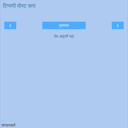
टिप्पणी पोस्ट करा
‹
›
मुख्यपृष्ठ
वेब आवृत्ती पहा
योगदानकर्ते