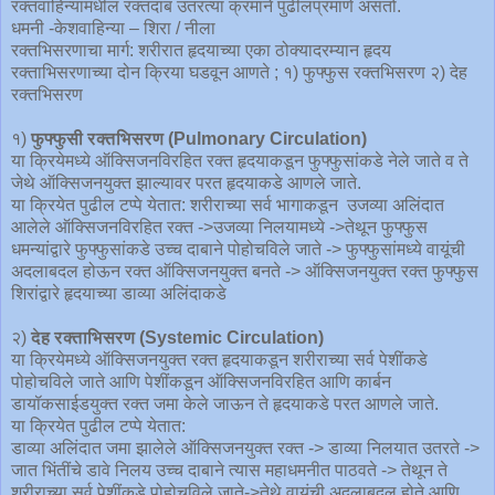
रक्तवाहिन्यांमधील रक्तदाब उतरत्या क्रमाने पुढीलप्रमाणे असतो.
धमनी -केशवाहिन्या – शिरा / नीला
रक्तभिसरणाचा मार्ग: शरीरात हृदयाच्या एका ठोक्यादरम्यान हृदय
रक्ताभिसरणाच्या दोन क्रिया घडवून आणते ; १) फुफ्फुस रक्तभिसरण २) देह
रक्तभिसरण
१)
फुफ्फुसी रक्तभिसरण (Pulmonary Circulation)
या क्रियेमध्ये ऑक्सिजनविरहित रक्त हृदयाकडून फुफ्फुसांकडे नेले जाते व ते
जेथे ऑक्सिजनयुक्त झाल्यावर परत हृदयाकडे आणले जाते.
या क्रियेत पुढील टप्पे येतात: शरीराच्या सर्व भागाकडून उजव्या अलिंदात
आलेले ऑक्सिजनविरहित रक्त ->उजव्या निलयामध्ये ->तेथून फुफ्फुस
धमन्यांद्वारे फुफ्फुसांकडे उच्च दाबाने पोहोचविले जाते -> फुफ्फुसांमध्ये वायूंची
अदलाबदल होऊन रक्त ऑक्सिजनयुक्त बनते -> ऑक्सिजनयुक्त रक्त फुफ्फुस
शिरांद्वारे हृदयाच्या डाव्या अलिंदाकडे
२)
देह रक्ताभिसरण (Systemic Circulation)
या क्रियेमध्ये ऑक्सिजनयुक्त रक्त हृदयाकडून शरीराच्या सर्व पेशींकडे
पोहोचविले जाते आणि पेशींकडून ऑक्सिजनविरहित आणि कार्बन
डायॉकसाईडयुक्त रक्त जमा केले जाऊन ते हृदयाकडे परत आणले जाते.
या क्रियेत पुढील टप्पे येतात:
डाव्या अलिंदात जमा झालेले ऑक्सिजनयुक्त रक्त -> डाव्या निलयात उतरते ->
जात भिंतींचे डावे निलय उच्च दाबाने त्यास महाधमनीत पाठवते -> तेथून ते
शरीराच्या सर्व पेशींकडे पोहोचविले जाते->तेथे वायूंची अदलाबदल होते आणि