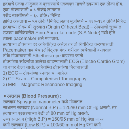
हृदयाचे एकदा आकुंचन व प्रसरणाचे एकचक्र म्हणजे हृदयाचा एक ठोका होय.
एका ठोक्यासाठी ०.८ सेकंद लागतात.
प्रौढ व्यक्तींमध्ये – ६० ठोके / मिनिट
झोपेत असताना – ५५ ठोके / मिनिट लहान मुलांमध्ये – १२०-१६० ठोके/ मिनिट
हृदयाच्या ठोक्यांची सुरुवात (Origin Of heart Beat) – ठोक्याची सुरुवात
उजव्या कर्णिकेवरील Sino-Auricular node (S-A Node) मध्ये होते.
त्याला pacemaker असे म्हणतात.
हृदयाच्या ठोक्यांचा दर अनियंत्रित असेल तर तो नियंत्रित करण्यासाठी
Pacemaker नावाचेच इलेक्ट्रिक यंत्र शरीरात त्वचेखाली बसवतात.
ठोके मोजण्यासाठी Sthethescope वापरला जातो.
ठोक्यांच्या स्पंदनांचा आलेख काढण्यासाठी ECG (Electro Cardio Gram)
चा वापर केला जातो. अनियमित ठोक्यांच्या निदानासाठी
1) ECG – ठोक्यांच्या स्पन्दनांचा आलेख
2) CT Scan – Computerised Tomography
3) MRI – Magnetic Resonance Imaging
◾️
रक्तदाब (Blood Pressure) :
रक्तदाब Sphygmo manometer मध्ये मोजतात.
साधारण रक्तदाब (Normal B.P.) = 120/80 mm Of Hg असतो. तर
हृदयाच्या प्रसरणाच्या वेळी तो 80 mm of Hg असतो.
उच्च रक्तदाब (High B.P.) = 160/95 mm of Hg पेक्षा जास्त
कमी रक्तदाब (Low B.P.) = 100/60 mm of Hg पेक्षा कमी