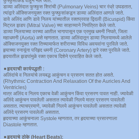
फुफ्फुसांकडे वाहून नेले जाते.
डाव्या अलिंदात फुफ्फुस शिरांची (Pulmonary Veins) चार रंध्रे उघडतात,
त्यांद्वारे ऑक्सिजनयुक्त रक्त फुफ्फुसांकडून डाव्या अलिंदात आणले जाते.
डावे अलिंद आणि डावे निलय यांच्यातील रक्तप्रवाह द्विदली (Bicuspid) किंवा
मिट्रल झडप (Mitral Valve) च्या साहाय्याने नियंत्रित केले जाते.
डाव्या निलयाच्या वरच्या आतील भागापासून एक प्रमुख धमनी निघते, जिला
महाधमनी (Aorta) असे म्हणतात. डाव्या अलिंदातून डाव्या निलयामध्ये आलेले
ऑक्सिजनयुक्त रक्त तिच्यामार्फत शरीराच्या विविध अवयवांना पुरविले जाते.
हृयाच्या स्नायूंना परिहृद धमनी (Coronary Artery) द्वारे रक्त पुरविले जाते.
हृदयातील झडपांमुळे रक्त एकाच दिशेने प्रवाहित केले जाते.
◾️
हृदयाची कार्यपद्धती :
अलिंदांचे व निलयांचे लयबद्ध आकुंचन व प्रसरण सतत होत असते.
(Rhythmic Contraction And Relaxation Of the Auricles And
Ventricles)
मात्र अलिंद व निलय एकाच वेळी आकुंचन किंवा प्रसरण पावत नाही. ज्यावेळी
अलिंदे आकुंचन पावलेली असतात त्यावेळी निलये मात्र प्रसरण पावलेली
असतात. त्याचप्रमाणे, ज्यावेळी निलये आकुंचन पावलेली असतात त्यावेळी
अलिंदे प्रसरण पावलेली असतात.
हृदयाच्या आकुंचनाला Systole म्हणतात, तर हृदयाच्या प्रसारणाला
Diastole म्हणतात.
◾️
हृदयाचे ठोके (Heart Beats):