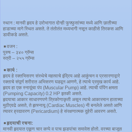
स्थान : मानवी हृदय हे उरोभागात दोन्ही फुफ्फुसांच्या मध्ये आणि छातीच्या
हाडाच्या मागे स्थित असते. ते तंतोतंत मध्यभागी नसून काहीसे तिरकस आणि
डावीकडे असते.
◾️वजन :
पुरुष – ३४० ग्रॅम्स
स्त्री – २५५ ग्रॅम्स
◾️
कार्य :
हृदय हे रक्तभिसरण संस्थेचे महत्वाचे इंद्रिय आहे आकुंचन व प्रसारणाद्वारे
रक्ताचे संपूर्ण शरीरात अभिसरण घडवून आणणे, हे त्याचे प्रमुख कार्य आहे.
हृदय हा एक स्नायूंचा पंप (Muscular Pump) आहे. त्याची पंपिंग क्षमता
(Pumping Capacity) 0.2 HP इतकी असते.
हृदयाचा आकार साधारणपणे त्रिकोणाकृती असून त्याचे आकारमान हाताच्या
मुठीएवढे असते, ते हृत्स्नायू (Cardiac Muscles) नी बनलेले असते आणि
त्यावर ह्रद्यावरण (Pericardium) हे संरक्षणात्मक दुहेरी आवरण असते.
◾️
हृदयाची रचना:
मानवी हृदयात एकूण चार कप्पे व पाच झडपांचा समावेश होतो. वरच्या बाजूस