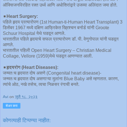
ऑक्सिजनविरहित रक्त उर्ध्व आणि अधोशिरांद्वारे उजव्या अलिंदात जमा होते.
◾️
Heart Surgery:
पहिले हृदय प्रत्यारोपण (1st Human-ti-Human Heart Transplant) 3
डिसेंबर 1967 मध्ये दक्षिण आफ्रिकेत ख्रिश्चन बर्नार्ड यांनी Groote
Schuur Hospital येथे घडवून आणले.
भारतातील पहिले हृदयाचे सफल प्रत्यारोपण डॉ. पी. वेणुगोपाल यांनी घडवून
आणले.
भारतातील पहिली Open Heart Surgery – Christian Medical
Collage, Vellore (1959)येथे घडवून आणण्यात आली.
◾️
हृदयरोग (Heart Diseases):
जन्मतःच हृदयात दोष असणे (Congenital heart disease)-
जन्मतःच हृदयात दोष असणाऱ्या मुलांना Blue Baby असे म्हणतात. कारण,
त्यांचे ओठ, नखे तसेच, त्वचा निळसर रंगाची बनते.
Avi
on
जुलै १८, २०२३
शेअर करा
कोणत्याही टिप्पण्‍या नाहीत: