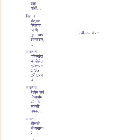
शाह
यांची...
विज्ञान
क्षेत्रात
स्त्रिया
आणि
नवीनतम पोस्ट
मुली यांचा
आंतरराष्.
..
भारतात
पहिल्यांदा
च डिझेल
ट्रॅक्टरला
CNG
ट्रॅक्टरम
ध...
भारतीय
रेल्वेने सर्व
विभागांम
ध्ये ‘मेरी
सहेली’
उपक...
भारत,
चीनची
सैन्यमाघा
री.