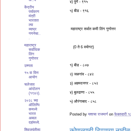
४) पुणे - ९१५
केंद्रीय
५) बीड - ९१६
पर्यावरण
मंत्री
भारतात
ल्या
महाराष्ट्र सर्वात कमी लिंग गुणोत्तर
व्याघ्र
गणनेचा..
.
महाराष्ट्र
(0 ते 6 वयोगट)
सर्वाधिक
लिंग
गुणोत्तर
१) बीड - ८०७
उष्णता
१५ वा वित्त
२) जळगांव - ८४२
आयोग
३) अहमदनगर - ८५२
चलेजाव
आंदोलन
४) बुलढाणा - ८५५
(१९४२).
२०२८ च्या
५) औरंगाबाद - ८५८
ऑलिम्पि
कमध्ये
भारत
Posted by
यशाचा राजमार्ग
on
फेब्रुवारी 
अव्वल
दहांमध्ये.
कोणत्याही टिप्पण्‍या नाहीत
शिवजयंतीसा