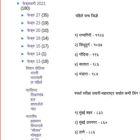
▼
फेब्रुवारी 2021
(180)
►
फेब्रु 27
(35)
पहिले पाच जिल्हे
►
फेब्रु 23
(19)
►
फेब्रु 20
(10)
१) रत्नागिरी - ११२३
►
फेब्रु 18
(14)
२) सिंधुदुर्ग - १०३७
►
फेब्रु 15
(17)
►
फेब्रु 14
(1)
३) गोंदिया - ९९६
▼
फेब्रु 13
(18)
४) सातारा - ९८६
मिशन पोलिस
भरती
५) भंडारा - ९८४
भारताती
ल पहिले
प्रसिध्द
स्पर्धा परीक्षा तयारी-महाराष्ट्र सर्वात कमी लिंग 
ठिकाणांब
द्दल
वापरलेले
नाव
१) मुंबई शहर - ८३२
भारतीय
हवामान
२) मुंबई उपनगर - ८६०
विभागाचे
“मौसम”
३) ठाणे - ८८६
मोबाइल
अॅप