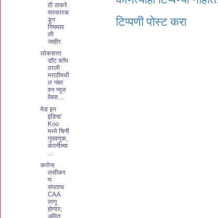
ठी ठाकरे
सरकारक
टिप्पणी पोस्ट करा
डून
नियमाव
ली
जाहीर.
लोकसत्ता
डॉट कॉम
ठरली
मराठीमधी
ल नंबर
वन न्यूज
वेबस...
मेड इन
इंडिया’
Koo
मध्ये चिनी
गुंतवणूक,
कंपनीच्या
...
करोना
लसीकर
ण
संपताच
CAA
लागू
होणार;
अमित