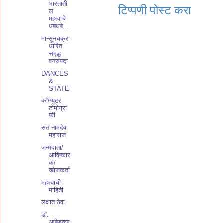
भारताती
टिप्पणी पोस्ट करा
ल
महत्वाचे
धबधबे...
मान्सूनचक्रा
धारित
समृद्ध
वनसंपदा
DANCES
&
STATE
कॉम्प्युटर
टोमोग्रा
फी
संत नामदेव
महाराज
जन्मदाता/
आविष्कार
क/
खोजकर्ता
महत्त्वाची
माहिती
लक्षात ठेवा
डाॅ.
आंबेडकर