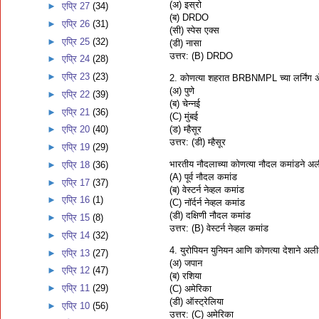
(अ) इस्रो
►
एप्रि 27
(34)
(ब) DRDO
►
एप्रि 26
(31)
(सी) स्पेस एक्स
►
एप्रि 25
(32)
(डी) नासा
उत्तर: (B) DRDO
►
एप्रि 24
(28)
►
एप्रि 23
(23)
2. कोणत्या शहरात BRBNMPL च्या लर्निंग अँड 
(अ) पुणे
►
एप्रि 22
(39)
(ब) चेन्नई
►
एप्रि 21
(36)
(C) मुंबई
(ड) म्हैसूर
►
एप्रि 20
(40)
उत्तर: (डी) म्हैसूर
►
एप्रि 19
(29)
भारतीय नौदलाच्या कोणत्या नौदल कमांडने अल
►
एप्रि 18
(36)
(A) पूर्व नौदल कमांड
►
एप्रि 17
(37)
(ब) वेस्टर्न नेव्हल कमांड
►
एप्रि 16
(1)
(C) नॉर्दर्न नेव्हल कमांड
(डी) दक्षिणी नौदल कमांड
►
एप्रि 15
(8)
उत्तर: (B) वेस्टर्न नेव्हल कमांड
►
एप्रि 14
(32)
4. युरोपियन युनियन आणि कोणत्या देशाने अलीक
►
एप्रि 13
(27)
(अ) जपान
►
एप्रि 12
(47)
(ब) रशिया
►
एप्रि 11
(29)
(C) अमेरिका
(डी) ऑस्ट्रेलिया
►
एप्रि 10
(56)
उत्तर: (C) अमेरिका