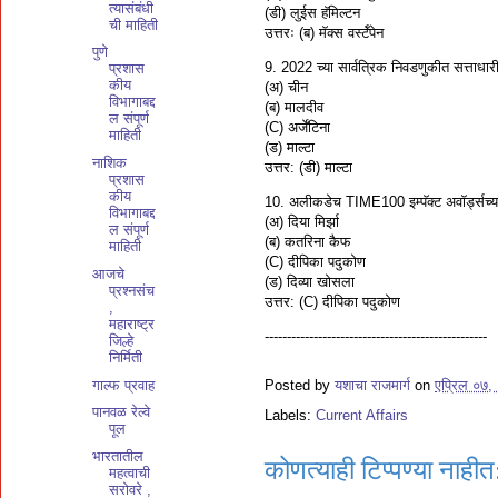
त्यासंबंधी
(डी) लुईस हॅमिल्टन
ची माहिती
उत्तरः (ब) मॅक्स वर्स्टॅपेन
पुणे
9. 2022 च्या सार्वत्रिक निवडणुकीत सत्ताधारी 
प्रशास
कीय
(अ) चीन
विभागाबद्द
(ब) मालदीव
ल संपूर्ण
(C) अर्जेंटिना
माहिती
(ड) माल्टा
नाशिक
उत्तर: (डी) माल्टा
प्रशास
कीय
10. अलीकडेच TIME100 इम्पॅक्ट अवॉर्ड्सच्
विभागाबद्द
(अ) दिया मिर्झा
ल संपूर्ण
(ब) कतरिना कैफ
माहिती
(C) दीपिका पदुकोण
आजचे
(ड) दिव्या खोसला
प्रश्नसंच
उत्तर: (C) दीपिका पदुकोण
,
महाराष्ट्र
--------------------------------------------------
जिल्हे
निर्मिती
गाल्फ प्रवाह
Posted by
यशाचा राजमार्ग
on
एप्रिल ०७,
पानवळ रेल्वे
Labels:
Current Affairs
पूल
भारतातील
कोणत्याही टिप्पण्‍या नाहीत
महत्वाची
सरोवरे ,