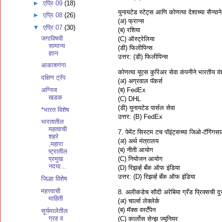
►
एप्रि 09
(18)
युनायटेड स्टेट्स आणि कोणत्या देशाच्या सैन
►
एप्रि 08
(26)
(अ) फ्रान्स
▼
एप्रि 07
(30)
(ब) रशिया
जगाविषयी
(C) ऑस्ट्रेलिया
सामान्य
(डी) फिलीपिन्स
ज्ञान
उत्तर: (डी) फिलीपिन्स
आकाशगंगा
कोणत्या यूएस कुरिअर सेवा कंपनीने भारतीय वं
दक्षिण ट्रॅप
(अ) अग्रवाल पॅकर्स
(ब) FedEx
अग्निज
खडक
(C) DHL
(डी) युनायटेड पार्सल सेवा
*भारत विशेष
उत्तर: (B) FedEx
भारतातील
महत्वाची
7. पेमेंट सिस्टम टच पॉइंट्सच्या जिओ-टॅगिंगसा
शहरे
(अ) अर्थ मंत्रालय
,महारा
(ब) नीती आयोग
ष्ट्रातील
(C) नियोजन आयोग
प्रमुख
नदया...
(D) रिझर्व्ह बँक ऑफ इंडिया
उत्तर: (D) रिझर्व्ह बँक ऑफ इंडिया
जिल्हा विशेष
महत्त्वाची
8. अलीकडेच सौदी अरेबिया ग्रँड प्रिक्सची दु
माहिती
(अ) चार्ल्स लेक्लेर्क
(ब) मॅक्स वर्स्टॅपेन
सूर्यमालेतील
ग्रह व
(C) कार्लोस सेन्झ ज्युनियर