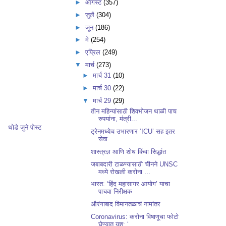
►
ऑगस्ट
(357)
►
जुलै
(304)
►
जून
(186)
►
मे
(254)
►
एप्रिल
(249)
▼
मार्च
(273)
►
मार्च 31
(10)
►
मार्च 30
(22)
▼
मार्च 29
(29)
तीन महिन्यांसाठी शिवभोजन थाळी पाच
रुपयांना, मंत्री...
थोडे जुने पोस्ट
ट्रेनमध्येच उभारणार ‘ICU’ सह इतर
सेवा
शास्त्रज्ञ आणि शोध किंवा सिद्धांत
जबाबदारी टाळण्यासाठी चीनने UNSC
मध्ये रोखली करोना ...
भारत: ‘हिंद महासागर आयोग’ याचा
पाचवा निरीक्षक
औरंगाबाद विमानतळाचं नामांतर
​​​​Coronavirus: करोना विषाणूचा फोटो
घेण्यात यश; ‘...