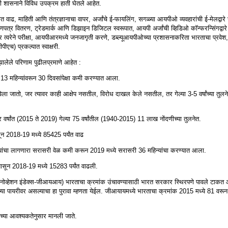
 शासनाने विविध उपक्रम हाती घेतले आहेत.
वाढ, माहिती आणि तंत्रज्ञानाचा वापर, अर्जांचे ई-फायलिंग, सगळ्या आयपीओ व्यवहारांची ई-मेलद्वारे स
ाणपत्र वितरण, ट्रेडमार्क आणि डिझाइन डिजिटल स्वरूपात, आयपी अर्जांची व्हिडिओ कॉन्फरन्सिंगद्वार
त्वरेने परीक्षा, आयपीआरमध्ये जनजागृती करणे, डब्ल्यूआयपीओच्या प्रशासनाकरिता भारताचा प्रवेश,
पीएच) प्रकल्पात स्वाक्षरी.
 झालेले परिणाम पुढीलप्रमाणे आहेत :
धी 13 महिन्यांवरून 30 दिवसांपेक्षा कमी करण्यात आला.
ोंदविला जातो, जर त्यावर काही आक्षेप नसतील, विरोध दाखल केले नसतील, तर गेल्या 3-5 वर्षांच्या तु
 वर्षांत (2015 ते 2019) गेल्या 75 वर्षांतील (1940-2015) 11 लाख नोंदणीच्या तुलनेत.
ासून 2018-19 मध्ये 85425 पर्यंत वाढ
िन्यांचा लागणारा सरासरी वेळ कमी करून 2019 मध्ये सरासरी 36 महिन्यांचा करण्यात आला.
पासून 2018-19 मध्ये 15283 पर्यंत वाढली.
व्हेशन इंडेक्स-जीआयआय) भारताचा क्रमांक उंचावण्यासाठी भारत सरकार स्थिरपणे पावले टाकत आ
च्या पायरीवर असल्याचा हा पुरावा म्हणता येईल. जीआयायमध्ये भारताचा क्रमांक 2015 मध्ये 81 वरून
्या आवश्यकतेनुसार मानली जाते.