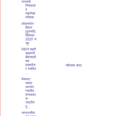
भारताचे
नियंत्रक
व
महालेखा
परीक्षक
लोकसभेत ‘
विमान
(दुरुस्ती)
विधेयक-
2020’ मं
जूर
RBIने शहरी
सहकारी
बँकांसाठी
च्या
एक्सपोज
नवीनतम पोस्ट
र मर्यादेत
...
मेळघाट
व्याघ्र
अभयार
ण्यातील
वनरक्षका
स
राष्ट्रीय
पु...
जगभरातील