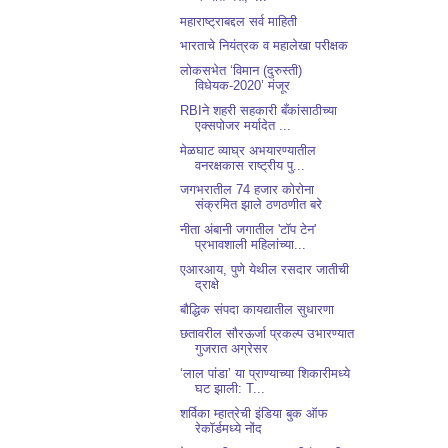
महाराष्ट्राबद्दल सर्व माहिती
भारताचे नियंत्रक व महालेखा परीक्षक
लोकसभेत ‘विमान (दुरुस्ती)
विधेयक-2020’ मंजूर
RBIने शहरी सहकारी बँकांसाठीच्या
एक्सपोजर मर्यादेत ...
मेळघाट व्याघ्र अभयारण्यातील
वनरक्षकास राष्ट्रीय पु...
जगभरातील 74 हजार कोरोना
संक्रमित झाले ठणठणीत बरे
नीता अंबानी जगातील 'टॉप टेन'
प्रभावशाली महिलांच्या...
एआरआय, पुणे येथील रसदार जातीची
द्राक्षे
बौद्धिक संपदा कायद्यातील सुधारणा
छतावरील सौरऊर्जा प्रकल्प उभारण्यात
गुजरात अग्रेसर
‘लाल पांडा’ या प्राण्याच्या शिकारीमध्ये
घट झाली: T...
शर्विका म्हात्रेची इंडिया बुक ऑफ
रेकॉर्डमध्ये नोंद