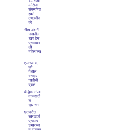
74 हजार
कोरोना
संक्रमित
झाले
ठणठणीत
बरे
नीता अंबानी
जगातील
'टॉप टेन'
प्रभावशा
ली
महिलांच्या
...
एआरआय,
पुणे
येथील
रसदार
जातीची
द्राक्षे
बौद्धिक संपदा
कायद्याती
ल
सुधारणा
छतावरील
सौरऊर्जा
प्रकल्प
उभारण्या
त गुजरात