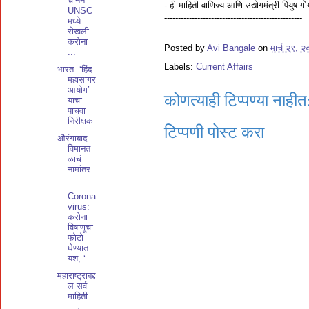
चीनने
- ही माहिती वाणिज्य आणि उद्योगमंत्री पियुष
UNSC
--------------------------------------------------
मध्ये
रोखली
करोना
Posted by
Avi Bangale
on
मार्च २९, 
...
Labels:
Current Affairs
भारत: ‘हिंद
महासागर
आयोग’
कोणत्याही टिप्पण्‍या नाहीत
याचा
पाचवा
निरीक्षक
टिप्पणी पोस्ट करा
औरंगाबाद
विमानत
ळाचं
नामांतर
Corona
virus:
करोना
विषाणूचा
फोटो
घेण्यात
यश; ‘...
महाराष्ट्राबद्द
ल सर्व
माहिती