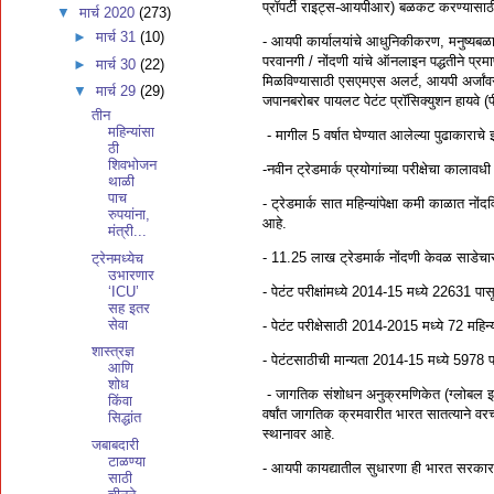
प्रॉपर्टी राइट्स-आयपीआर) बळकट करण्यासाठी
▼
मार्च 2020
(273)
►
मार्च 31
(10)
- आयपी कार्यालयांचे आधुनिकीकरण, मनुष्यबळात 
परवानगी / नोंदणी यांचे ऑनलाइन पद्धतीने प्रम
►
मार्च 30
(22)
मिळविण्यासाठी एसएमएस अलर्ट, आयपी अर्जांवर 
▼
मार्च 29
(29)
जपानबरोबर पायलट पेटंट प्रॉसिक्युशन हायवे (पी
तीन
महिन्यांसा
- मागील 5 वर्षात घेण्यात आलेल्या पुढाकाराचे
ठी
शिवभोजन
-नवीन ट्रेडमार्क प्रयोगांच्या परीक्षेचा कालाव
थाळी
पाच
- ट्रेडमार्क सात महिन्यांपेक्षा कमी काळात न
रुपयांना,
आहे.
मंत्री...
- 11.25 लाख ट्रेडमार्क नोंदणी केवळ साडेचार
ट्रेनमध्येच
उभारणार
‘ICU’
- पेटंट परीक्षांमध्ये 2014-15 मध्ये 22631 प
सह इतर
सेवा
- पेटंट परीक्षेसाठी 2014-2015 मध्ये 72 मह
शास्त्रज्ञ
- पेटंटसाठीची मान्यता 2014-15 मध्ये 5978 
आणि
शोध
- जागतिक संशोधन अनुक्रमणिकेत (ग्लोबल इनो
किंवा
वर्षांत जागतिक क्रमवारीत भारत सातत्याने वर
सिद्धांत
स्थानावर आहे.
जबाबदारी
टाळण्या
- आयपी कायद्यातील सुधारणा ही भारत सरकारच
साठी