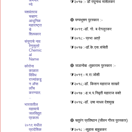
अभयार
🔰२०१७ :- डॉ रघुनाथ माशेलकर
ण्ये
यशवंतराव
चव्हाण:
🔴 पण्यभूषण पुरस्कार :-
आधुनिक
महाराष्ट्रा
🔰२०१९:-डॉ. गो. ब देगलूरकर
चे
शिल्पकार
🔰२०१८:- प्रभा अत्रे
संयुगाचे नाव
रेणुसूत्रे
🔰२०१७ :-डॉ.के.एस.संचेती
Chemic
al
Name
🔴 जञानोबा -तुकाराम पुरस्कार :-
कोरोना
काळात
🔰२०१९:- म.रा.जोशी
विविध
राज्यांकडू
🔰२०१८;-डॉ. किसन महाराज साखरे
न अ‍ॅप्स
लाँच
करण्यात.
🔰२०१७ :-ह.भ.प.निवृती महाराज वक्ते
..
🔰२०१६:-डॉ. उषा माधव देशमुख
भारतातील
महत्वाचे
जलविद्युत
प्रकल्प
🔴 चतुरंग प्रतिष्ठान (जीवन गौरव पुरस्कार)
२०१९ मधील
🔰२०१८ :-सुहास बाहुळकर
प्रादेशिक