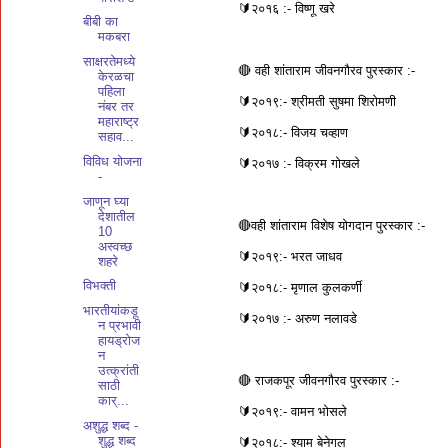
🔰२०१६ :- विष्णू खरे
बीबी का
मकबरा
साक्षरतेमध्ये
🔴 वही शांताराम जीवनगौरव पुरस्कार :-
केरळचा
पहिला
🔰२०१९:- श्रीमती सुषमा शिरोमणी
नंबर तर
महाराष्ट्र
🔰२०१८:- विजय चव्हाण
सहाव...
विविध योजना
🔰२०१७ :- विक्रम गोखले
-
जाणून घ्या
देशातील
🔴वही शांताराम विशेष योगदान पुरस्कार :-
10
अस्वच्छ
🔰२०१९:- भरत जाधव
शहरे
विभक्ती
🔰२०१८:- मृणाल कुलकर्णी
भारतीयांकडू
🔰२०१७ :- अरुण नलावडे
न प्रभावी
हायड्रोज
न
उत्क्रांती
🔴 राजकपूर जीवनगौरव पुरस्कार :-
साठी
कार्...
🔰२०१९:- वामन भोसले
अशुद्ध शब्द -
शुद्ध शब्द
🔰२०१८:- श्याम बेनेगल