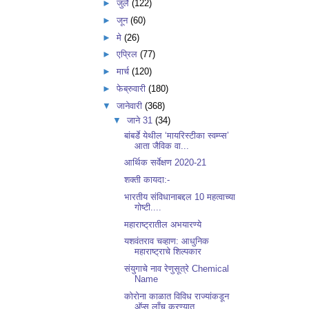
►
जुलै
(122)
►
जून
(60)
►
मे
(26)
►
एप्रिल
(77)
►
मार्च
(120)
►
फेब्रुवारी
(180)
▼
जानेवारी
(368)
▼
जाने 31
(34)
बांबर्डे येथील ‘मायरिस्टीका स्वम्प्स’
आता जैविक वा...
आर्थिक सर्वेक्षण 2020-21
शक्ती कायदा:-
भारतीय संविधानाबद्दल 10 महत्वाच्या
गोष्टी....
महाराष्ट्रातील अभयारण्ये
यशवंतराव चव्हाण: आधुनिक
महाराष्ट्राचे शिल्पकार
संयुगाचे नाव रेणुसूत्रे Chemical
Name
कोरोना काळात विविध राज्यांकडून
अ‍ॅप्स लाँच करण्यात...