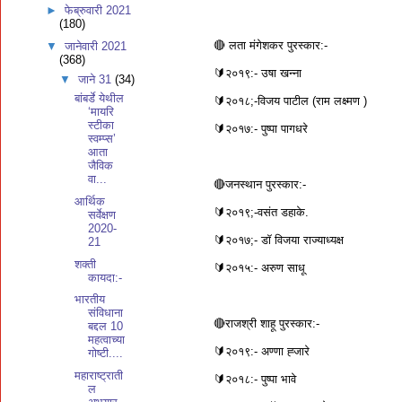
►
फेब्रुवारी 2021
(180)
🔴 लता मंगेशकर पुरस्कार:-
▼
जानेवारी 2021
(368)
🔰२०१९:- उषा खन्ना
▼
जाने 31
(34)
बांबर्डे येथील
🔰२०१८;-विजय पाटील (राम लक्ष्मण )
‘मायरि
स्टीका
🔰२०१७:- पुष्पा पागधरे
स्वम्प्स’
आता
जैविक
वा...
🔴जनस्थान पुरस्कार:-
आर्थिक
🔰२०१९;-वसंत डहाके.
सर्वेक्षण
2020-
🔰२०१७;- डॉ विजया राज्याध्यक्ष
21
शक्ती
🔰२०१५:- अरुण साधू
कायदा:-
भारतीय
संविधाना
🔴राजश्री शाहू पुरस्कार:-
बद्दल 10
महत्वाच्या
🔰२०१९:- अण्णा ह्जारे
गोष्टी....
महाराष्ट्राती
🔰२०१८:- पुष्पा भावे
ल