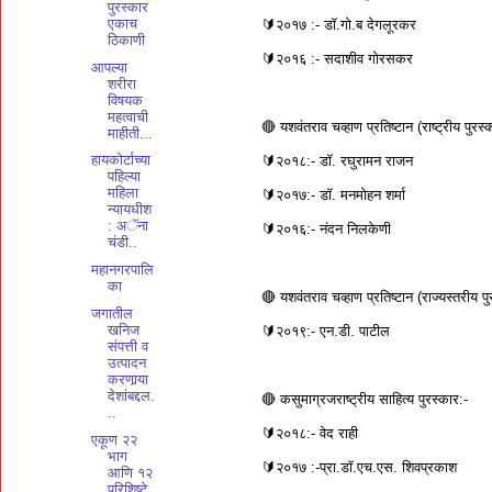
पुरस्कार
एकाच
🔰२०१७ :- डॉ.गो.ब देगलूरकर
ठिकाणी
🔰२०१६ :- सदाशीव गोरसकर
आपल्या
शरीरा
विषयक
महत्वाची
🔴 यशवंतराव चव्हाण प्रतिष्टान (राष्ट्रीय पुरस्
माहीती...
हायकोर्टाच्या
🔰२०१८:- डॉ. रघुरामन राजन
पहिल्या
महिला
🔰२०१७:- डॉ. मनमोहन शर्मा
न्यायधीश
: अॅना
🔰२०१६:- नंदन निलकेणी
चंडी..
महानगरपालि
का
🔴 यशवंतराव चव्हाण प्रतिष्टान (राज्यस्तरीय पु
जगातील
खनिज
🔰२०१९:- एन.डी. पाटील
संपत्ती व
उत्पादन
करणार्‍या
देशांबद्दल.
🔴 कसुमाग्रजराष्ट्रीय साहित्य पुरस्कार:-
..
🔰२०१८:- वेद राही
एकूण २२
भाग
🔰२०१७ :-प्रा.डॉ.एच.एस. शिवप्रकाश
आणि १२
परिशिष्टे