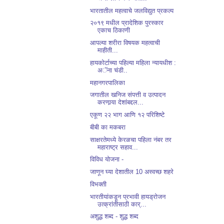
भारतातील महत्वाचे जलविद्युत प्रकल्प
२०१९ मधील प्रादेशिक पुरस्कार
एकाच ठिकाणी
आपल्या शरीरा विषयक महत्वाची
माहीती...
हायकोर्टाच्या पहिल्या महिला न्यायधीश :
अॅना चंडी..
महानगरपालिका
जगातील खनिज संपत्ती व उत्पादन
करणार्‍या देशांबद्दल...
एकूण २२ भाग आणि १२ परिशिष्टे
बीबी का मकबरा
साक्षरतेमध्ये केरळचा पहिला नंबर तर
महाराष्ट्र सहाव...
विविध योजना -
जाणून घ्या देशातील 10 अस्वच्छ शहरे
विभक्ती
भारतीयांकडून प्रभावी हायड्रोजन
उत्क्रांतीसाठी कार्...
अशुद्ध शब्द - शुद्ध शब्द