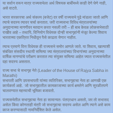
या सर्वान वरून मात्र राज्यसभेला अर्थ विषयक बाबींमध्ये काही देणे घेणे नाही,
असे वाटते.
भारत सरकारचा अर्थ संकल्प (बजेट) दर वर्षी राज्यसभे पुढे मांडला जातो आणि
त्याचे सदस्य त्यावर चर्चा करतात. जरी राज्यसभा विविध मंत्रालयांच्या
अनुदानाच्या मागणीवर मतदान करत नसली तरी – ही बाब केवळ लोकसभेसाठी
राखीव आहे – तथापि, विनियोग विधेयक दोन्ही सभागृहांनी मंजूर केल्या शिवाय
भारताच्या एकत्रित निधीतून पैसे काढता येणार नाहीत.
त्याच प्रमाणे वित्त विधेयक ही राज्यसभे समोर आणले जाते. या शिवाय, खात्याशी
संबंधित संसदीय स्थायी समित्या ज्या मंत्रालयांच्या/ विभागांच्या अनुदानाच्या
वार्षिक मागण्यांचे परीक्षण करतात त्या संयुक्त समित्या आहेत ज्यात राज्यसभेतील
दहा सदस्य असतात.
राज्य सभा चे सभागृह नेते (Leader of the House of Rajya Sabha in
Marathi)
सभापती आणि उपसभापती यांच्या व्यतिरिक्त, सभागृहाचा नेता हा आणखी एक
कार्यकर्ता आहे. जो सभागृहातील कामकाजाच्या कार्य क्षमतेने आणि सुरळीतपणे
चालवण्यात महत्त्वाची भूमिका बजावतो.
राज्यसभेतील सभागृहाचा नेता हा सामान्यतः पंतप्रधान असतो, जर तो सभासद
असेल किंवा कोणताही मंत्री जो सभागृहाचा सदस्य असेल आणि त्याने असे काम
काज करण्यासाठी नामनिर्देशित केले असेल.