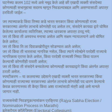
घटनेच्या कलम 102 मध्ये असे नमूद केले आहे की एखादी व्यक्ती संसदेच्या
कोणत्याही सभागृहाचा सदस्य म्हणून निवडल्याबद्दल आणि असण्यासाठी अपात्र
ठरविली जाईल –
जर त्याच्याकडे किंवा तिच्या कडे भारत सरकार किंवा कोणत्याही राज्य
सरकारच्या अंतर्गत लाभाचे कोणतेही पद असेल तर, संसदेने कायद्या द्वारे घोषित
केलेल्या कार्यालया व्यतिरिक्त, त्याच्या धारकास अपात्र ठरवू नये;
जर तो किंवा ती अस्वस्थ मनाचा असेल आणि सक्षम न्यायालयाने असे घोषित
केले असेल;
जर तो किंवा ति ला दिवाळखोरीतून सोडण्यात आले असेल;
जर तो किंवा ती भारताचा नागरिक नसेल, किंवा त्याने स्वेच्छेने परदेशी राज्याचे
नागरिकत्व प्राप्त केले असेल, किंवा परदेशी राज्याशी निष्ठा किंवा पालन
केल्याची कोणतीही पावती असेल;
जर तो किंवा ती संसदेने बनवलेल्या कोणत्याही कायद्याद्वारे किंवा अंतर्गत अपात्र
ठरली असेल.
स्पष्टीकरण – या कलमाच्या उद्देशाने एखादी व्यक्ती भारत सरकारच्या किंवा
कोणत्याही राज्याच्या सरकारच्या अंतर्गत लाभाचे कोणतेही पद धारण केल्याचे
केवळ कारणास्तव ती केंद्र किंवा अशा राज्यांसाठी मंत्री आहे असे मानले
जाणार नाही.
राज्यसभेची निवडणूक/नामांकन प्रक्रिया (Rajya Sabha Election /
Nomination Process in Marathi)
इलेक्टोरल कॉलेजियम (Electoral Collegium):