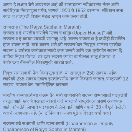
आपण हे लक्षात घेणे आवश्यक आहे की राज्यघटना स्वीकारल्या नंतर आणि
सार्वत्रिक निवडणुका पर्यंत, म्हणजे 1950 ते 1952 दरम्यान, संविधान सभा
स्वतःच तात्पुरती विधान मंडळ म्हणून काम करत होती.
राज्यसभा (The Rajya Sabha in Marathi)
राज्यसभा हे भारतीय संसदेचे “उच्च सभागृह (Upper House)” आहे.
राज्यसभा हे कायम स्वरूपी सभागृह आहे. कारण राज्यसभा हे कधीही विसर्जित
होऊ शकत नाही. याचे कारण असे की राज्यसभेवर निवडून आलेला प्रत्येक
सदस्य 6 वर्षांच्या कार्यकाळासाठी काम करतो आणि एक-तृतीयांश सदस्य द्वि-
वार्षिक निवृत्त होतात, तर इतर सदस्य त्यांचा कार्यकाळ चालू ठेवतात. हे
वेगवेगळ्या बॅचमधील निवडणुकी सारखे आहे.
निवृत्त सभासदांची फेर निवडणूक होते. या सभागृहात 250 सदस्य आहेत
त्यापैकी 238 सदस्य एकाच हस्तांतरणीय मताने निवडले जातात. राष्ट्रपती 12
सदस्य “राज्यसभेत” नामनिर्देशित करतात.
भारतीय राज्यघटनेच्या कलम 84 मध्ये राज्यसभेचे सदस्य होण्यासाठी पात्रतेची
तरतूद आहे, म्हणजे एखाद्या व्यक्ती कडे भारताचे राष्ट्रीयत्व असणे आवश्यक
आहे, कोणतेही लाभाचे पद धारण केलेले नाही आणि वयाची 30 वर्षे पूर्ण केलेली
असणे आवश्यक आहे. (या टॉपिक वर आपण पुढे सविस्तर चर्चा करू)
राज्यसभाचे सभापती आणि उपसभापती (Chairperson & Deputy
Chairperson of Rajya Sabha in Marathi)