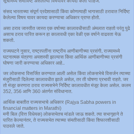
सूचीमध्ये समाविष्ट असलेल्या विषयावर कायदा केला पाहिजे.
संसद भारताच्या संपूर्ण प्रदेशासाठी किंवा कोणत्याही भागासाठी ठरावात निर्दिष्ट
केलेल्या विषय यावर कायदा करण्याचा अधिकार प्राप्त होतो.
असा ठराव जास्तीत जास्त एक वर्षाच्या कालावधीसाठी अंमलात राहतो परंतु पुढे
असाच ठराव पारित करून हा कालावधी एका वेळी एक वर्षाने वाढवता येऊ
शकतो.
राज्यघटने नुसार, राष्ट्रपतींना राष्ट्रीय आणीबाणीच्या प्रसंगी, राज्यामध्ये
घटनात्मक यंत्रणा अयशस्वी झाल्यास किंवा आर्थिक आणीबाणीच्या प्रसंगी
घोषणा जारी करण्याचा अधिकार आहे..
जर लोकसभा विसर्जित करण्यात आली असेल किंवा लोकसभेचे विसर्जन त्याच्या
मंजुरीसाठी दिलेल्या कालावधीत झाले असेल, तर ती घोषणा प्रभावी राहते. जर
तो मंजूर करणारा ठराव राज्यसभेने निर्दिष्ट कालावधीत मंजूर केला असेल. कलम
352, 356 आणि 360 अंतर्गत संविधानात.
आर्थिक बाबतीत राज्यसभाचे अधिकार (Rajya Sabha powers in
financial matters in Marathi)
मनी बिल (वित्त विधेयक) लोकसभेतच मांडले जाऊ शकते. त्या सभागृहाने ते
पारित केल्यानंतर, ते राज्यसभेत त्याच्या संमतीसाठी किंवा शिफारशीसाठी
पाठवले जाते.