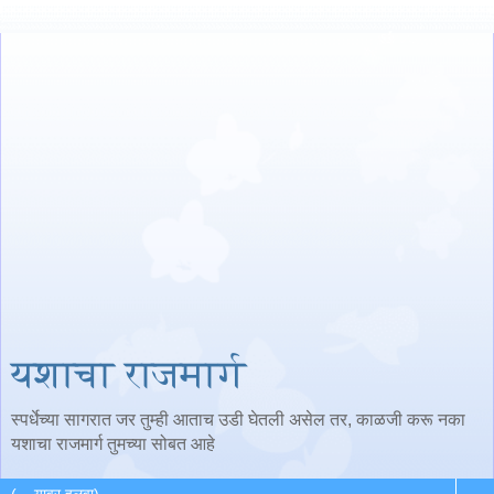
यशाचा राजमार्ग
स्पर्धेच्या सागरात जर तुम्ही आताच उडी घेतली असेल तर, काळजी करू नका
यशाचा राजमार्ग तुमच्या सोबत आहे