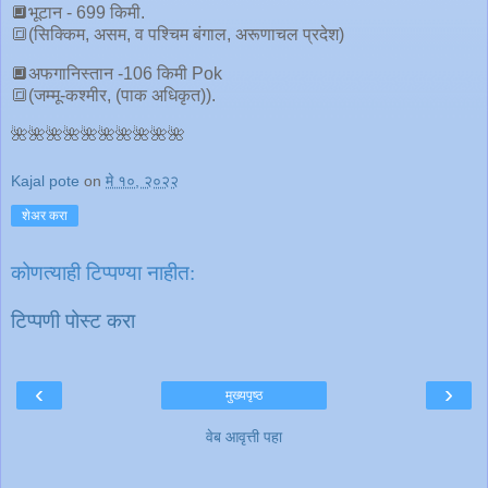
🔲भूटान - 699 किमी.
🔳(सिक्किम, असम, व पश्चिम बंगाल, अरूणाचल प्रदेश)
🔲अफगानिस्तान -106 किमी Pok
🔳(जम्मू-कश्मीर, (पाक अधिकृत)).
🌺🌺🌺🌺🌺🌺🌺🌺🌺🌺
Kajal pote
on
मे १०, २०२२
शेअर करा
कोणत्याही टिप्पण्‍या नाहीत:
टिप्पणी पोस्ट करा
‹
›
मुख्यपृष्ठ
वेब आवृत्ती पहा