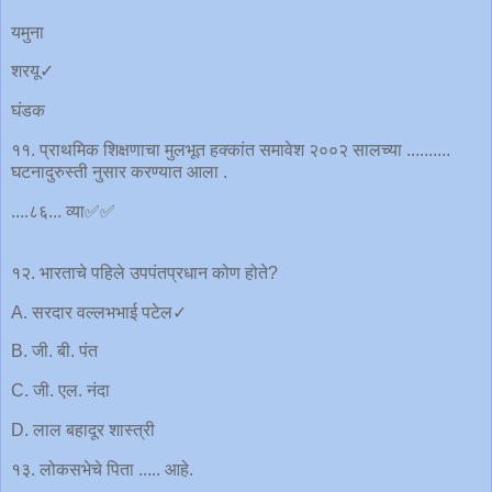
यमुना
शरयू✓
घंडक
११. प्राथमिक शिक्षणाचा मुलभूत हक्कांत समावेश २००२ सालच्या ..........
घटनादुरुस्ती नुसार करण्यात आला .
....८६... व्या✅✅
१२. भारताचे पहिले उपपंतप्रधान कोण होते?
A. सरदार वल्लभभाई पटेल✓
B. जी. बी. पंत
C. जी. एल. नंदा
D. लाल बहादूर शास्त्री
१३. लोकसभेचे पिता ..... आहे.