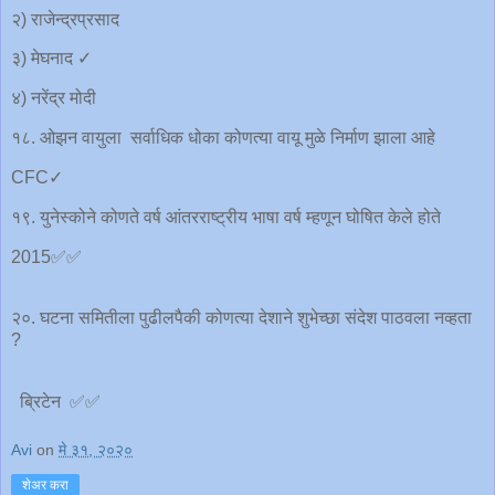
२) राजेन्द्रप्रसाद
३) मेघनाद ✓
४) नरेंद्र मोदी
१८. ओझन वायुला सर्वाधिक धोका कोणत्या वायू मुळे निर्माण झाला आहे
CFC✓
१९. युनेस्कोने कोणते वर्ष आंतरराष्ट्रीय भाषा वर्ष म्हणून घोषित केले होते
2015✅✅
२०. घटना समितीला पुढीलपैकी कोणत्या देशाने शुभेच्छा संदेश पाठवला नव्हता
?
ब्रिटेन ✅✅
Avi
on
मे ३१, २०२०
शेअर करा