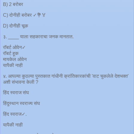
B) 2 बरोबर
C) दोनीही बरोबर ✓💐🏅
D) दोनीही चूक
३. ____ याला सहकाराचा जनक मानतात.
रॉबर्ट ओवेन✓
रॉबर्ट हूक
मायकेल ओवेन
यापैकी नाही
४. आपल्या कुठल्या पुस्तकात गांधीनी क्रांतिकारकांची 'वाट चुकलेले देशभक्त'
अशी संभावना केली ?
हिंद स्वराज संघ
हिंदुस्‍थान स्‍वराज्‍य संघ
हिंद स्वराज✓.
यापैकी नाही