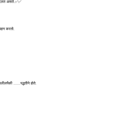
र बदलत असते.✅✅
 वहन करतो.
लपैकी ......पद्धतीने होते.