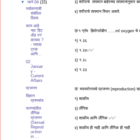
३) शरीराचे तापमान बाहेरच्या तापमानानुसा
▼
जाने 04
(15)
पर्यावरणाशी
४) शरीराचे तापमान स्थिर असते.
संबंधित
दिवस
काय आहे
नवा 'हिट
🌸१ ग्रॅम हिमोग्लोबीन ......ml oxygen चे
अँड रन'
कायदा ?
१) १.३६
- ज्याचा
ट्रक
२) १.३४✅✅
आणि...
३) १.३८
02
Januar
४) १.३३
y -
Current
Affairs
प्रजनन
🌸 स्पायरोगायचे प्रजनन (reproduction) खाली
विज्ञान
१) शाकीय
प्रश्नसंच
३) लैंगिक
पराण्यांतील
लैंगिक
प्रजनन
२) शाकीय आणि लैंगिक ✅✅
(Sexual
Reprod
४) शाकीय ही नाही आणि लैंगिक ही नाही
uction
in ...