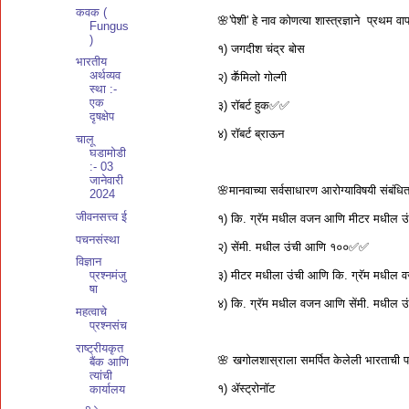
कवक (
🌸'पेशी' हे नाव कोणत्या शास्त्रज्ञाने प्रथम 
Fungus
)
१) जगदीश चंद्र बोस
भारतीय
अर्थव्यव
२) कॕमिलो गोल्गी
स्था :-
एक
३) रॉबर्ट हुक✅✅
दृषक्षेप
४) रॉबर्ट ब्राऊन
चालू
घडामोडी
:- 03
जानेवारी
🌸मानवाच्या सर्वसाधारण आरोग्याविषयी संबंधि
2024
जीवनसत्त्व ई
१) कि. ग्रॅम मधील वजन आणि मीटर मधील उं
पचनसंस्था
२) सेंमी. मधील उंची आणि १००✅✅
विज्ञान
३) मीटर मधीला उंची आणि कि. ग्रॅम मधील 
प्रश्नमंजु
षा
४) कि. ग्रॅम मधील वजन आणि सेंमी. मधील उ
महत्वाचे
प्रश्नसंच
राष्ट्रीयकृत
🌸 खगोलशास्राला समर्पित केलेली भारताची पह
बैंक आणि
त्यांची
१) ॲस्ट्रोनॉट
कार्यालय