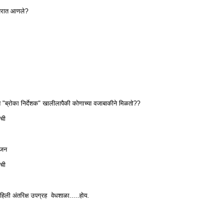
वापरात आणले?
त "ब्रोका निर्देशक" खालीलापैकी कोणाच्या वजाबाकीने मिळतो??
ची
वजन
ंची
िली अंतरिक्ष उपग्रह वेधशाळा.....होय.