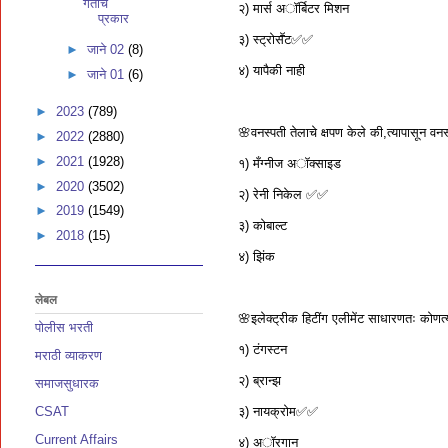
गतीचे
२) मार्स अॉर्बिटर मिशन
प्रकार
३) स्ट्रोसॕट✅✅
►
जाने 02
(8)
४) यापैकी नाही
►
जाने 01
(6)
►
2023
(789)
🌸वनस्पती तेलाचे क्षपण केले की,त्यापासून वन
►
2022
(2880)
►
2021
(1928)
१) मँग्नीज अॉक्साइड
►
2020
(3502)
२) रेनी निकेल ✅✅
►
2019
(1549)
३) कोबाल्ट
►
2018
(15)
४) झिंक
लेबल
🌸इलेक्ट्रीक हिटींग एलीमेंट साधारणतः कोणत
पोलीस भरती
१) टंगस्टन
मराठी व्याकरण
२) ब्रान्झ
समाजसुधारक
३) नायक्रोम✅✅
CSAT
Current Affairs
४) अॉरगान