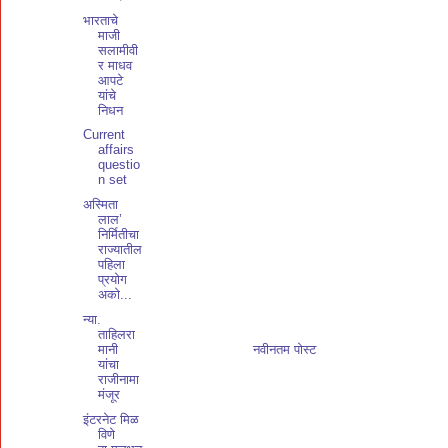
भारताचे
माजी
सलामीवी
र माधव
आपटे
यांचे
निधन
Current
affairs
questio
n set
अस्मिता
लाल’
निर्मितीचा
राज्यातील
पहिला
प्रयोग
अको...
न्या.
ताहिलरा
मानी
नवीनतम पोस्ट
यांचा
राजीनामा
मंजूर
इंटरनेट मिळ
विणे