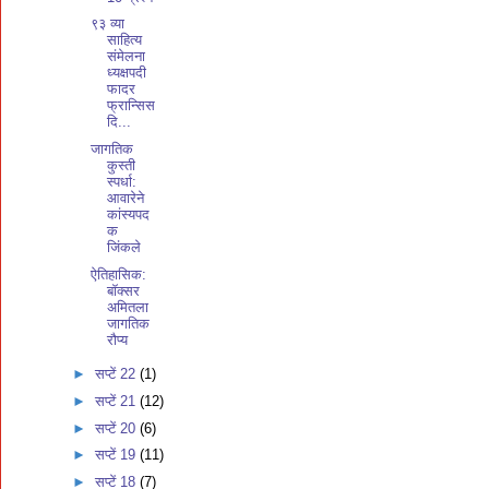
९३ व्या
साहित्य
संमेलना
ध्यक्षपदी
फादर
फ्रान्सिस
दि...
जागतिक
कुस्ती
स्पर्धा:
आवारेने
कांस्यपद
क
जिंकले
ऐतिहासिक:
बॉक्सर
अमितला
जागतिक
रौप्य
►
सप्टें 22
(1)
►
सप्टें 21
(12)
►
सप्टें 20
(6)
►
सप्टें 19
(11)
►
सप्टें 18
(7)