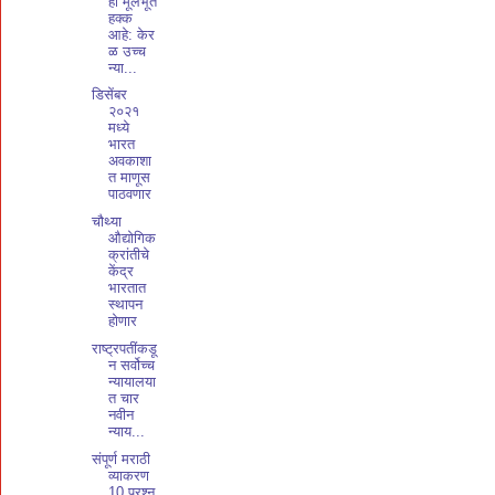
हा मूलभूत
हक्क
आहे: केर
ळ उच्च
न्या...
डिसेंबर
२०२१
मध्ये
भारत
अवकाशा
त माणूस
पाठवणार
चौथ्या
औद्योगिक
क्रांतीचे
केंद्र
भारतात
स्थापन
होणार
राष्ट्रपतींकडू
न सर्वोच्च
न्यायालया
त चार
नवीन
न्याय...
संपूर्ण मराठी
व्याकरण
10 प्रश्न