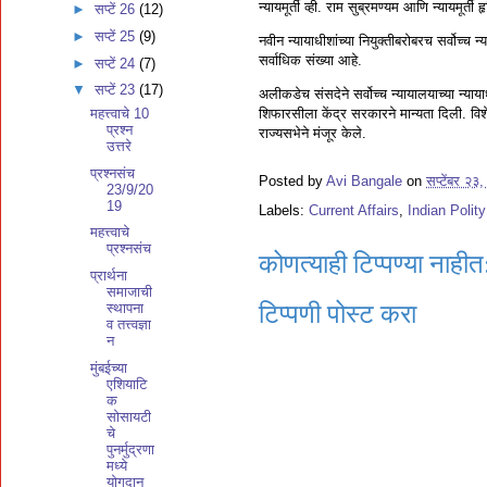
न्यायमूर्ती व्ही. राम सुब्रमण्यम आणि न्यायमूर्त
►
सप्टें 26
(12)
►
सप्टें 25
(9)
नवीन न्यायाधीशांच्या नियुक्तीबरोबरच सर्वोच्च
सर्वाधिक संख्या आहे.
►
सप्टें 24
(7)
▼
सप्टें 23
(17)
अलीकडेच संसदेने सर्वोच्च न्यायालयाच्या न्याया
शिफारसीला केंद्र सरकारने मान्यता दिली. विशेष
महत्त्वाचे 10
प्रश्न
राज्यसभेने मंजूर केले.
उत्तरे
प्रश्नसंच
Posted by
Avi Bangale
on
सप्टेंबर २३
23/9/20
19
Labels:
Current Affairs
,
Indian Polity
महत्त्वाचे
प्रश्नसंच
कोणत्याही टिप्पण्‍या नाहीत
प्रार्थना
समाजाची
स्थापना
टिप्पणी पोस्ट करा
व तत्त्वज्ञा
न
मुंबईच्या
एशियाटि
क
सोसायटी
चे
पुनर्मुद्रणा
मध्ये
योगदान