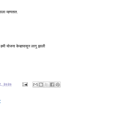
ाला म्हणतात.
र हमी योजना केव्हापासून लागू झाली
१९, २०२०
: