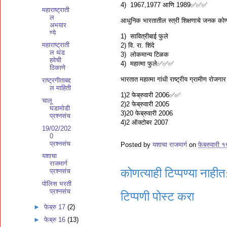
4) 1967,1977 आणि 1989✅✅✅
महाराष्ट्राती
ल
आधुनिक भारतातील स्त्री शिक्षणाचे जनक कोण
अभयार
ण्ये
1) सावित्रीबाई फुले
महाराष्ट्राती
2) वि. रा. शिंदे
ल थंड
3) लोकमान्य टिळक
हवेची
4) महात्मा फुले✅✅✅
ठिकाणे
भारतात महात्मा गांधी राष्ट्रीय ग्रामीण रोजगा
राष्ट्रगीताबद्द
ल माहिती
1)2 फेब्रुवारी 2006✅✅
चालू
2)2 फेब्रुवारी 2005
घडामोडी
3)20 फेब्रुवारी 2006
प्रश्नसंच
4)2 ऑक्टोबर 2007
19/02/202
0
प्रश्नसंच
Posted by
यशाचा राजमार्ग
on
फेब्रुवारी 
यशाचा
राजमार्ग
कोणत्याही टिप्पण्‍या नाहीत
प्रश्नसंच
पोलिस भरती
प्रश्नसंच
टिप्पणी पोस्ट करा
►
फेब्रु 17
(2)
►
फेब्रु 16
(13)