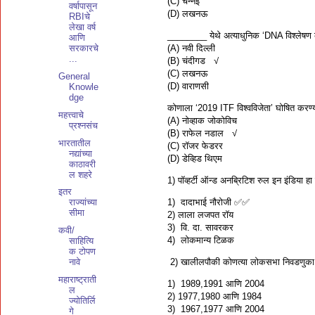
(C) चेन्नई
वर्षापासून
(D) लखनऊ
RBIचे
लेखा वर्ष
________ येथे अत्याधुनिक ‘DNA विश्लेषण के
आणि
(A) नवी दिल्ली
सरकारचे
...
(B) चंदीगड √
(C) लखनऊ
General
(D) वाराणसी
Knowle
dge
कोणाला ‘2019 ITF विश्वविजेता’ घोषित करण
महत्त्वाचे
(A) नोव्हाक जोकोविच
प्रश्नसंच
(B) राफेल नडाल √
भारतातील
(C) रॉजर फेडरर
नद्यांच्या
(D) डेव्हिड थिएम
काठावरी
ल शहरे
1) पॉव्हर्टी ऑन्ड अनब्रिटिश रुल इन इंडिया ह
इतर
1) दादाभाई नौरोजी ✅✅
राज्यांच्या
सीमा
2) लाला लजपत रॉय
3) वि. दा. सावरकर
कवी/
4) लोकमान्य टिळक
साहित्यि
क टोपण
2) खालीलपौकी कोणत्या लोकसभा निवडणुका वर्
नावे
महाराष्ट्राती
1) 1989,1991 आणि 2004
ल
2) 1977,1980 आणि 1984
ज्योतिर्लि
3) 1967,1977 आणि 2004
गे