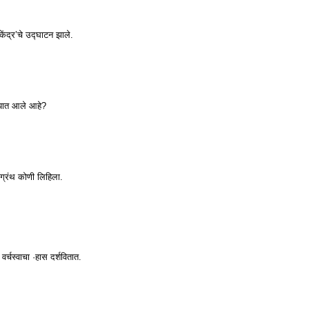
ंद्र’चे उद्घाटन झाले.
्यात आले आहे?
ा ग्रंथ कोणी लिहिला.
चस्वाचा ·हास दर्शवितात.