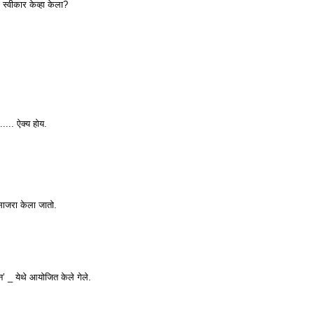
ा स्वीकार केव्हा केला?
..... ऐक्य होय.
 साजरा केला जातो.
ान’ _ येथे आयोजित केले गेले.