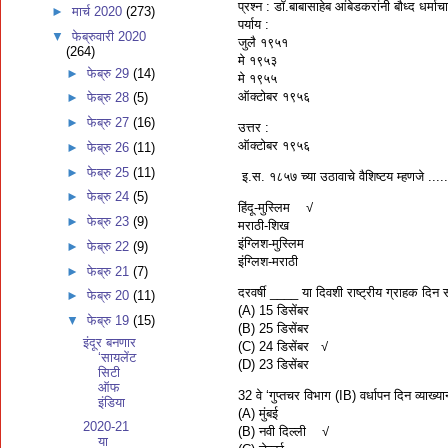
प्रश्न : डॉ.बाबासाहेब आंबेडकरांनी बौध्द धर्माच
►
मार्च 2020
(273)
पर्याय :
▼
फेब्रुवारी 2020
जुलै १९५१
(264)
मे १९५३
►
फेब्रु 29
(14)
मे १९५५
ऑक्टोबर १९५६
►
फेब्रु 28
(5)
►
फेब्रु 27
(16)
उत्तर :
ऑक्टोबर १९५६
►
फेब्रु 26
(11)
►
फेब्रु 25
(11)
इ.स. १८५७ च्या उठावाचे वैशिष्टय म्हणजे .....
►
फेब्रु 24
(5)
हिंदू-मुस्लिम √
►
फेब्रु 23
(9)
मराठी-शिख
इंग्लिश-मुस्लिम
►
फेब्रु 22
(9)
इंग्लिश-मराठी
►
फेब्रु 21
(7)
दरवर्षी ____ या दिवशी राष्ट्रीय ग्राहक दिन
►
फेब्रु 20
(11)
(A) 15 डिसेंबर
▼
फेब्रु 19
(15)
(B) 25 डिसेंबर
इंदूर बनणार
(C) 24 डिसेंबर √
‘सायलेंट
(D) 23 डिसेंबर
सिटी
ऑफ
32 वे ‘गुप्तचर विभाग (IB) वर्धापन दिन व्याख्य
इंडिया
(A) मुंबई
2020-21
(B) नवी दिल्ली √
या