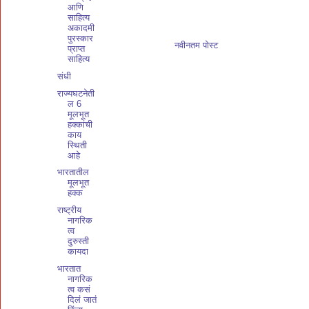
आणि
साहित्य
अकादमी
पुरस्कार
नवीनतम पोस्ट
प्राप्त
साहित्य
संधी
राज्यघटनेती
ल 6
मूलभूत
हक्कांची
काय
स्थिती
आहे
भारतातील
मूलभूत
हक्क
राष्ट्रीय
नागरिक
त्व
दुरुस्ती
कायदा
भारतात
नागरिक
त्व कसं
दिलं जातं