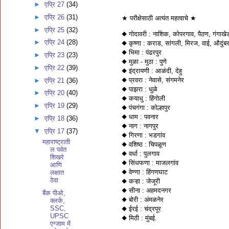
►
एप्रि 27
(34)
►
एप्रि 26
(31)
★ परीक्षेसाठी अत्यंत महत्वाचे ★
►
एप्रि 25
(32)
◆ गोदावरी : नाशिक, कोपरगाव, पैठण, गंगाखेड
►
एप्रि 24
(28)
◆ कृष्णा : कराड, सांगली, मिरज, वाई, औदुंब
◆ भिमा : पंढरपुर
►
एप्रि 23
(23)
◆ मुळा - मुठा : पुणे
►
एप्रि 22
(39)
◆ इंद्रायणी : आळंदी, देहु
◆ प्रवरा : नेवासे, संगमनेर
►
एप्रि 21
(36)
◆ पाझरा : धुळे
►
एप्रि 20
(40)
◆ कयाधु : हिंगोली
►
एप्रि 19
(29)
◆ पंचगंगा : कोल्हापुर
◆ धाम : पवनार
►
एप्रि 18
(36)
◆ नाग : नागपुर
▼
एप्रि 17
(37)
◆ गिरणा : भडगांव
महाराष्ट्राती
◆ वशिष्ठ : चिपळूण
ल पर्वत
◆ वर्धा : पुलगाव
शिखरे
◆ सिंधफणा : माजलगांव
आणि
◆ वेण्णा : हिंगणघाट
लक्षात
ठेवा
◆ कऱ्हा : जेजूरी
◆ सीना : अहमदनगर
बैंक पीओ,
◆ बोरी : अंमळनेर
क्लर्क,
SSC,
◆ ईरई : चंद्रपूर
UPSC
◆ मिठी : मुंबई.
एग्जाम में