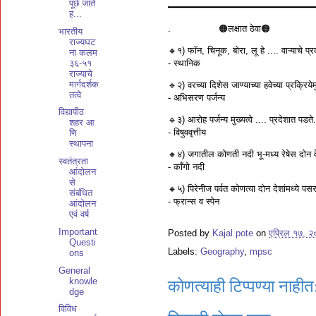
पूछे जाते
━━━━━━━━━━━━━━━━
ह...
. 🟠लक्षात ठेवा🟠
भारतीय
राज्यघट
🔸१) फॉन, चिनूक, बोरा, लू हे .... वाऱ्याचे प्
ना कलम
३६-५१
- स्थानिक
राज्याचे
मार्गदर्शक
🔹२) वरच्या दिशेस जाण्याच्या हवेच्या प्रक्रिय
तत्वे
- अभिसरण पर्जन्य
विद्यापीठ
🔹३) आरोह पर्जन्य मुख्यत्वे .... प्रदेशात पडते.
शहर आ
- विषुववृत्तीय
णि
स्थापना
🔸४) जगातील कोणती नदी भू-मध्य रेषेस दोन व
स्वतंत्रता
- काँगो नदी
आंदोलन
से
🔸५) पिरेनीज पर्वत कोणत्या दोन देशांमध्ये प
संबंधित
- फ्रान्स व स्पेन
आंदोलन
एवं वर्ष
Important
Posted by
Kajal pote
on
एप्रिल १७, 
Questi
Labels:
Geography
,
mpsc
ons
General
knowle
कोणत्याही टिप्पण्‍या नाहीत
dge
विविध