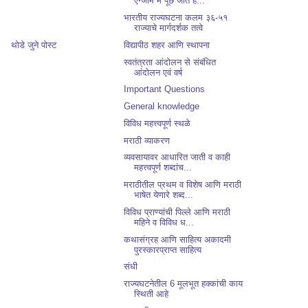
एग्जाम में पूछे जाते ह...
भारतीय राज्यघटना कलम ३६-५१
राज्याचे मार्गदर्शक तत्वे
विद्यापीठ शहर आणि स्थापना
थोडे जुने पोस्ट
स्वतंत्रता आंदोलन से संबंधित
आंदोलन एवं वर्ष
Important Questions
General knowledge
विविध महत्त्वपूर्ण स्थळे
मराठी व्याकरण
व्यवसायावर आधारित जाती व काही
महत्त्वपूर्ण शब्दांच...
मराठीतील प्रथम व विशेष आणि मराठी
भाषेत येणारे शब्द...
विविध प्राण्यांची पिल्ले आणि मराठी
महिने व विविध ध...
कथासंग्रह आणि साहित्य अकादमी
पुरस्कारप्राप्त साहित्य
संधी
राज्यघटनेतील 6 मूलभूत हक्कांची काय
स्थिती आहे