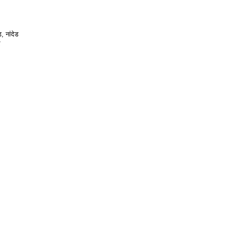
, नांदेड
र