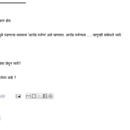
━━━━━━━
रकार होत.
ेमुळे पडणाऱ्या पावसास 'आरोह पर्जन्य' असे म्हणतात. आरोह पर्जन्यास .... म्हणूनही संबोधले जाते.
ेळा छेदून जाते?
सरलेला आहे ?
२०२२
: