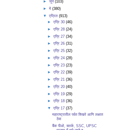
►
जून
(103)
►
मे
(380)
▼
एप्रिल
(913)
►
एप्रि 30
(46)
►
एप्रि 28
(24)
►
एप्रि 27
(34)
►
एप्रि 26
(31)
►
एप्रि 25
(32)
►
एप्रि 24
(28)
►
एप्रि 23
(23)
►
एप्रि 22
(39)
►
एप्रि 21
(36)
►
एप्रि 20
(40)
►
एप्रि 19
(29)
►
एप्रि 18
(36)
▼
एप्रि 17
(37)
महाराष्ट्रातील पर्वत शिखरे आणि लक्षात
ठेवा
बैंक पीओ, क्लर्क, SSC, UPSC