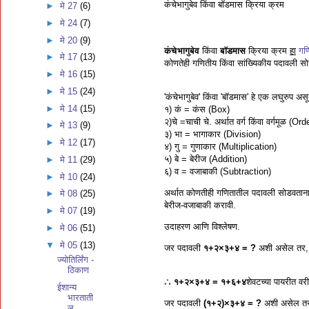
कंचेभागुबेव किंवा बॉडमास क्रिया क्रम
►
मे 27
(6)
►
मे 24
(7)
►
मे 20
(9)
कंचेभागुबेव
किंवा
बॉडमास
क्रिया क्रम
हा
गण
►
मे 17
(13)
कोणतेही गणितीय किंवा सांख्यिकीय पदावली सोड
►
मे 16
(15)
►
मे 15
(24)
'कंचेभागुबेव' किंवा 'बॉडमास' हे एक लघुरुप असू
►
मे 14
(15)
१) कं = कंस (Box)
२)चे =चाची चे. अर्थात वर्ग किंवा वर्गमूळ (Ord
►
मे 13
(9)
३) भा = भागाकार (Division)
►
मे 12
(17)
४) गु = गुणाकार (Multiplication)
५) बे = बेरीज (Addition)
►
मे 11
(29)
६) व = वजाबाकी (Subtraction)
►
मे 10
(24)
अर्थात कोणतीही गणितातील पदावली सोडवताना 
►
मे 08
(25)
बेरीज-वजाबाकी करावी.
►
मे 07
(19)
उदाहरण आणि विश्लेषण.
►
मे 06
(51)
▼
मे 05
(13)
जर पदावली
१+२×३+४ = ?
अशी असेल तर, स
ज्योतिर्लिंग -
ठिकाण
𖡺
१+२×३+४ = १+६+४
शेवटच्या पायरीत व
ईशान्य
भारताती
जर पदावली
(१+२)×३+४ = ?
अशी असेल तर,
ल