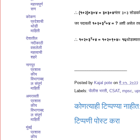
महत्त्वपूर्ण
सण
𖡺
(१+२)×३+४ = ३×३+४
नंतर ३×३ सोडवाव
कोकण
प्रदेशाची
२
जर पदावली
१+२+३
+४ = ?
अशी असेल तर,
थोडी
माहिती
देशातील
२
𖡺
१+२+३
+४ = १+२+९+४
=
१६
थोडक्या
नदीकाठी
वसलेली
महत्वाची
शहरे
नागपुर
________________________
प्रशास
कीय
विभागाबद्द
Posted by
Kajal pote
on
मे ०५, २०२२
ल संपूर्ण
माहिती
Labels:
पोलीस भरती
,
CSAT
,
mpsc
,
up
अमरावती
प्रशास
कोणत्याही टिप्पण्‍या नाहीत
कीय
विभागाबद्द
ल संपूर्ण
टिप्पणी पोस्ट करा
माहिती
मुंबई
प्रशास
कीय