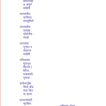
विभागाबद्द
ल संपूर्ण
माहिती
भारतातील
प्रसिध्द
वास्तुशिल्पे
भारतातील
प्रमुख
प्रेक्षणीय
स्थळे
भारताचा
भूगोल व
सामान्य
माहिती
गणिताच्या
मुलभूत
क्रिया |
बेरीज,
वजाबाकी,
गुणाक...
कंचेभागुबेव
किंवा बॉड
मास क्रि
या क्रम
प्रधानमंत्री
सुरक्षित
नवीनतम पोस्ट