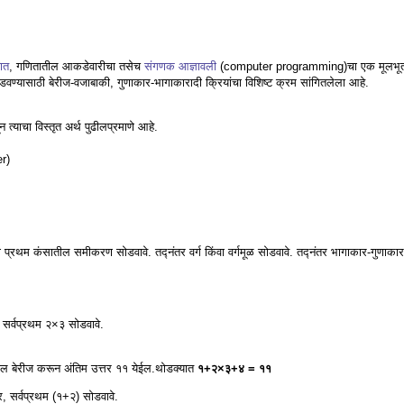
ित
, गणितातील आकडेवारीचा तसेच
संगणक आज्ञावली
(computer programming)चा एक मूलभूत
वण्यासाठी बेरीज-वजाबाकी, गुणाकार-भागाकारादी क्रियांचा विशिष्ट क्रम सांगितलेला आहे.
न त्याचा विस्तृत अर्थ पुढीलप्रमाणे आहे.
er)
प्रथम कंसातील समीकरण सोडवावे. तद्नंतर वर्ग किंवा वर्गमूळ सोडवावे. तद्नंतर भागाकार-गुणाका
र्वप्रथम २×३ सोडवावे.
रील बेरीज करून अंतिम उत्तर ११ येईल.थोडक्यात
१+२×३+४ = ११
 सर्वप्रथम (१+२) सोडवावे.