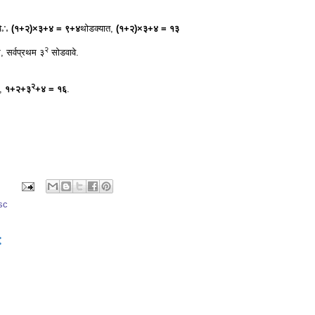
े𖡺
(१+२)×३+४ = ९+४
थोडक्यात,
(१+२)×३+४ = १३
२
 सर्वप्रथम ३
सोडवावे.
२
त,
१+२+३
+४ = १६
.
sc
: