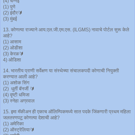
(4) चेन्नई
(1) पुणे
(2) इंदौर🔰
(3) मुंबई
13. कोणत्या राज्याने आय.एल.जी.एम.एस. (ILGMS) नावाचे पोर्टल सुरू केले
आहे?
(1) आसाम
(2) ओडीशा
(3) केरळ🔰
4) ओडिशा
14. भारतीय प्राणी सर्वेक्षण या संस्थेच्या संचालकपदी कोणाची नियुक्ती
करण्यात आली आहे?
(1) अशोक सिंग
(2) धुर्ती बॅनर्जी 🔰
(4) दृष्टी धमिजा
(3) स्नेहा अग्रवाल
15. इमा मॅकीअन ही एकाच ऑलिम्पिकमध्ये सात पदके जिंकणारी प्रथम महिला
जलतरणपटू कोणत्या देशाची आहे?
(1) अमेरिका
(2) ऑस्ट्रेलिया🔰