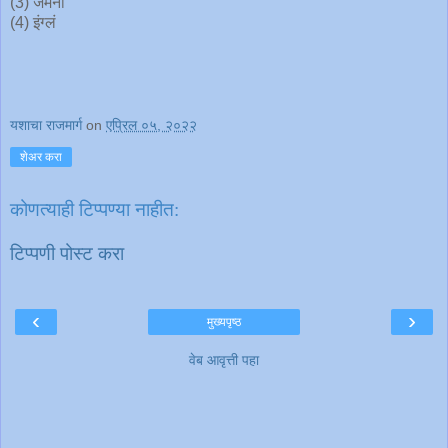
(3) जर्मनी
(4) इंग्लं
यशाचा राजमार्ग
on
एप्रिल ०५, २०२२
शेअर करा
कोणत्याही टिप्पण्‍या नाहीत:
टिप्पणी पोस्ट करा
‹
›
मुख्यपृष्ठ
वेब आवृत्ती पहा