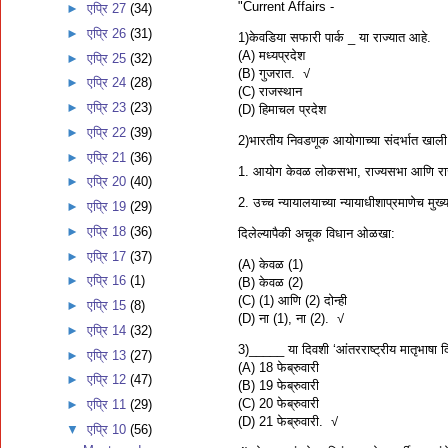
"Current Affairs -
►
एप्रि 27
(34)
►
एप्रि 26
(31)
1)केवडिया सफारी पार्क _ या राज्यात आहे.
(A) मध्यप्रदेश
►
एप्रि 25
(32)
(B) गुजरात. √
►
एप्रि 24
(28)
(C) राजस्थान
►
एप्रि 23
(23)
(D) हिमाचल प्रदेश
►
एप्रि 22
(39)
2)भारतीय निवडणूक आयोगाच्या संदर्भात खाली द
►
एप्रि 21
(36)
1. आयोग केवळ लोकसभा, राज्यसभा आणि राज्या
►
एप्रि 20
(40)
2. उच्च न्यायालयाच्या न्यायाधीशाप्रमाणेच मु
►
एप्रि 19
(29)
►
एप्रि 18
(36)
दिलेल्यापैकी अचूक विधान ओळखा:
►
एप्रि 17
(37)
(A) केवळ (1)
►
एप्रि 16
(1)
(B) केवळ (2)
(C) (1) आणि (2) दोन्ही
►
एप्रि 15
(8)
(D) ना (1), ना (2). √
►
एप्रि 14
(32)
3)_____ या दिवशी ‘आंतरराष्ट्रीय मातृभाषा 
►
एप्रि 13
(27)
(A) 18 फेब्रुवारी
►
एप्रि 12
(47)
(B) 19 फेब्रुवारी
(C) 20 फेब्रुवारी
►
एप्रि 11
(29)
(D) 21 फेब्रुवारी. √
▼
एप्रि 10
(56)