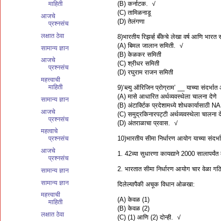
(B) कर्नाटक. √
माहिती
(C) तामिळनाडू
आजचे
(D) तेलंगणा
प्रश्नसंच
लक्षात ठेवा
8)भारतीय रिझर्व्ह बँकेचे लेखा वर्ष आणि भार
(A) बिमल जालान समिती. √
सामान्य ज्ञान
(B) केळकर समिती
आजचे
(C) श्रीधर समिती
प्रश्नसंच
(D) रघुराम राजन समिती
महत्त्वाची
माहिती
9)‘ब्ल्यु ऑरिजिन प्रोग्राम’ __ याच्या संदर्भात
(A) मासे आधारित अर्थव्यवस्थेला चालना देणे
सामान्य ज्ञान
(B) अंटार्क्टिक प्रदेशामध्ये शोधकार्यासाठी
आजचे
(C) समुद्रकिनारपट्टी अर्थव्यवस्थेला चालन
प्रश्नसंच
(D) अंतराळाचा प्रवास. √
महत्वाचे
10)भारतीय सीमा निर्धारण आयोग याच्या संदर्भा
प्रश्नसंच
आजचे
1. 42व्या सुधारणा कायद्याने 2000 सालापर्यंत 
प्रश्नसंच
2. भारतात सीमा निर्धारण आयोग चार वेळा गठि
सामान्य ज्ञान
सामान्य ज्ञान
दिलेल्यापैकी अचूक विधान ओळखा:
महत्त्वाची
(A) केवळ (1)
माहिती
(B) केवळ (2)
लक्षात ठेवा
(C) (1) आणि (2) दोन्ही. √