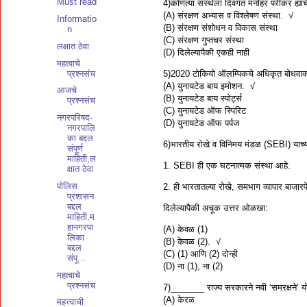
Must read
4)कोणत्या संस्थेला दिवंगत मनोहर पर्रीकर ह्या
(A) संरक्षण अभ्यास व विश्लेषण संस्था. √
Informatio
(B) संरक्षण संशोधन व विकास संस्था
n
(C) संरक्षण गुप्तचर संस्था
लक्षात ठेवा
(D) दिलेल्यापैकी एकही नाही
महत्वाचे
प्रश्नसंच
5)2020 टोकियो ऑलम्पिकचे अधिकृत बोधवाक
(A) युनायटेड बाय इमोशन. √
आजचे
(B) युनायटेड बाय स्पोर्ट्स
प्रश्नसंच
(C) युनायटेड ऑफ स्पिरिट
नगरपरिषद-
(D) युनायटेड ऑफ पर्पज
नगरपालि
का बद्दल
6)भारतीय रोखे व विनिमय मंडळ (SEBI) याच्या 
संपूर्ण
माहिती,ल
1. SEBI ही एक घटनात्मक संस्था आहे.
क्षात ठेवा
पोलिस
2. ही भारतातल्या रोखे, समभाग व्यापार बाजारपे
प्रशासन
बद्दल
दिलेल्यापैकी अचूक उत्तर ओळखा:
माहिती,म
हानगरपा
(A) केवळ (1)
लिका
(B) केवळ (2). √
बद्दल
(C) (1) आणि (2) दोन्ही
संपू...
(D) ना (1), ना (2)
महत्वाचे
प्रश्नसंच
7)_______ राज्य सरकारने नवी ‘समरक्षने’ य
(A) केरळ
महत्त्वाची