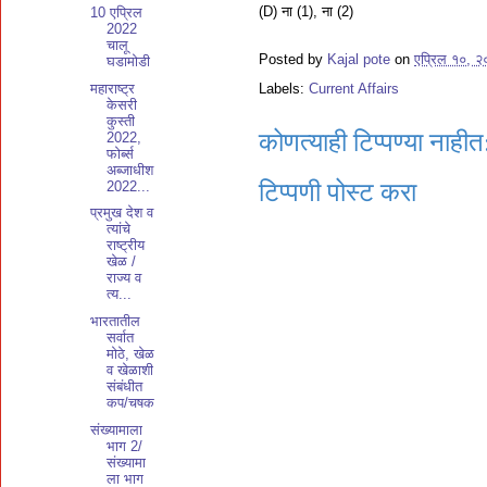
(D) ना (1), ना (2)
10 एप्रिल
2022
चालू
Posted by
Kajal pote
on
एप्रिल १०, 
घडामोडी
महाराष्ट्र
Labels:
Current Affairs
केसरी
कुस्ती
कोणत्याही टिप्पण्‍या नाहीत
2022,
फोर्ब्स
अब्जाधीश
2022...
टिप्पणी पोस्ट करा
प्रमुख देश व
त्यांचे
राष्ट्रीय
खेळ /
राज्य व
त्य...
भारतातील
सर्वात
मोठे, खेळ
व खेळाशी
संबंधीत
कप/चषक
संख्यामाला
भाग 2/
संख्यामा
ला भाग