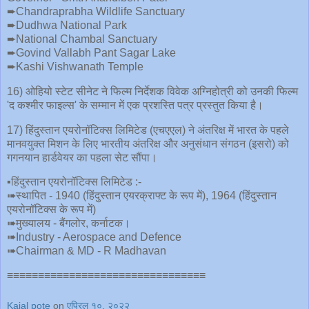
➨Chandraprabha Wildlife Sanctuary
➨Dudhwa National Park
➨National Chambal Sanctuary
➨Govind Vallabh Pant Sagar Lake
➨Kashi Vishwanath Temple
16) ओहियो स्टेट सीनेट ने फिल्म निर्देशक विवेक अग्निहोत्री को उनकी फिल्म
'द कश्मीर फाइल्स' के सम्मान में एक प्रशस्ति पत्र प्रस्तुत किया है।
17) हिंदुस्तान एयरोनॉटिक्स लिमिटेड (एचएएल) ने अंतरिक्ष में भारत के पहले
मानवयुक्त मिशन के लिए भारतीय अंतरिक्ष और अनुसंधान संगठन (इसरो) को
गगनयान हार्डवेयर का पहला सेट सौंपा।
▪️हिंदुस्तान एयरोनॉटिक्स लिमिटेड :-
➠स्थापित - 1940 (हिंदुस्तान एयरक्राफ्ट के रूप में), 1964 (हिंदुस्तान
एयरोनॉटिक्स के रूप में)
➠मुख्यालय - बैंगलोर, कर्नाटक।
➠Industry - Aerospace and Defence
➠Chairman & MD - R Madhavan
≡≡≡≡≡≡≡≡≡≡≡≡≡≡≡≡≡≡≡≡≡≡≡≡≡≡≡≡≡≡≡≡
Kajal pote
on
एप्रिल १०, २०२२