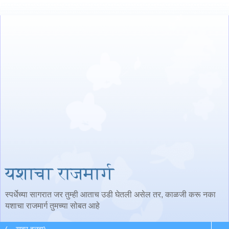
यशाचा राजमार्ग
स्पर्धेच्या सागरात जर तुम्ही आताच उडी घेतली असेल तर, काळजी करू नका
यशाचा राजमार्ग तुमच्या सोबत आहे