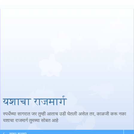
यशाचा राजमार्ग
स्पर्धेच्या सागरात जर तुम्ही आताच उडी घेतली असेल तर, काळजी करू नका
यशाचा राजमार्ग तुमच्या सोबत आहे